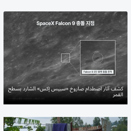
كشف آثار اصطدام صاروخ «سبيس إكس» الشارد بسطح
القمر