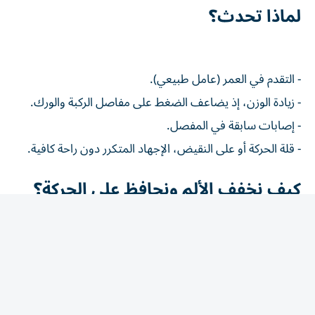
لماذا تحدث؟
- التقدم في العمر (عامل طبيعي).
- زيادة الوزن، إذ يضاعف الضغط على مفاصل الركبة والورك.
- إصابات سابقة في المفصل.
- قلة الحركة أو على النقيض، الإجهاد المتكرر دون راحة كافية.
كيف نخفف الألم ونحافظ على الحركة؟
- التمارين المنتظمة الخفيفة: مثل المشي والسباحة، تقوي
العضلات المحيطة بالمفصل وتقلل الضغط عليه، خلافًا للاعتقاد
الشائع بأن الراحة التامة هي الحل.
- ضبط الوزن: كل كيلوغرام زائد يزيد الضغط على الركبة عدة