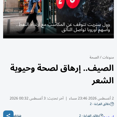
وول ستريت تتوقف عن المكاسب مع ارتداد النفط..
وأسهم أوروبا تواصل التألق
منوعات
/
الصحة
الصيف.. إرهاق لصحة وحيوية
الشعر
2 أغسطس 2026 23:46 مساء
|
آخر تحديث:
3 أغسطس 00:32 2026
دقائق القراءة - 2
دقائق القراءة - 2
شارك