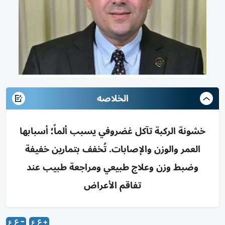
الخلاصه
خشونة الركبة تآكل غضروفي يسبب ألماً؛ أسبابها
العمر والوزن والإصابات. تُخفف بتمارين خفيفة
وضبط وزن وعلاج طبيعي ومراجعة طبيب عند
تفاقم الأعراض