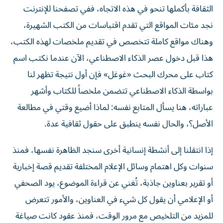
نجد مئات المواقع التي تقدم اقتباسات من الكتب الشهيرة،
وهناك مواقع كاملة تتخصص في تقديم ملخصات لهذه الكتب،
هذا قبل دخول عصر الذكاء الاصطناعي، الآن عندما نكتب اسم
كتاب على محرك البحث «غوغل» فإن أول نتيجة تظهر لنا
بواسطة الذكاء الاصطناعي تتضمن ملخصاً للكتاب وأشهر
عباراته، هنا يسأل المتابع نفسه: لماذا أضيع وقتي في مطالعة
الأصل؟، والحال نفسه ينطبق على حقول ثقافية عدة.
إذا انتقلنا إلى أنشطة إنسانية أخرى سنجد الظاهرة نفسها، فمنذ
سنوات وكل اهتمام وسائل الإعلام المختلفة تقديم قصة إخبارية
أو تقرير بعناوين جاذبة، تُغني عن قراءة الموضوع، يود الصحفي
أو الإعلامي أن يقول كل شيء في العناوين، والأمور تتعرض
للمزيد من التلخيص مع مرور الوقت، فمنذ عقود كانت صياغة
الأخبار تركز على المقدمات وكتابة تقارير تبدأ بالأهم فالأقل