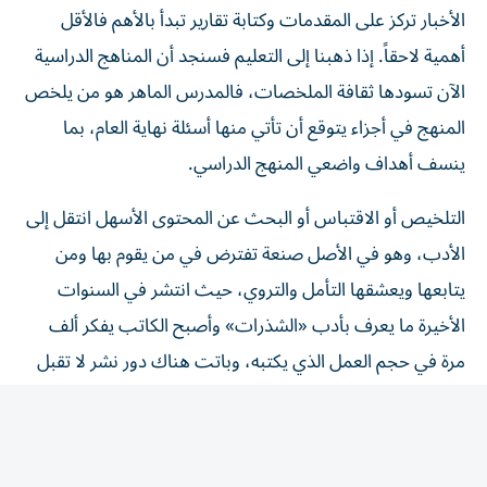
أهمية لاحقاً. إذا ذهبنا إلى التعليم فسنجد أن المناهج الدراسية
الآن تسودها ثقافة الملخصات، فالمدرس الماهر هو من يلخص
المنهج في أجزاء يتوقع أن تأتي منها أسئلة نهاية العام، بما
ينسف أهداف واضعي المنهج الدراسي.
التلخيص أو الاقتباس أو البحث عن المحتوى الأسهل انتقل إلى
الأدب، وهو في الأصل صنعة تفترض في من يقوم بها ومن
يتابعها ويعشقها التأمل والتروي، حيث انتشر في السنوات
الأخيرة ما يعرف بأدب «الشذرات» وأصبح الكاتب يفكر ألف
مرة في حجم العمل الذي يكتبه، وباتت هناك دور نشر لا تقبل
الكتب كبيرة الحجم.
وهنا لنا أن نسأل: هل انتشار هذه الظاهرة لأننا لم نعد نمتلك
الوقت الكافي لمتابعة وقراءة الأصول؟. الظاهر أن الوقت كما