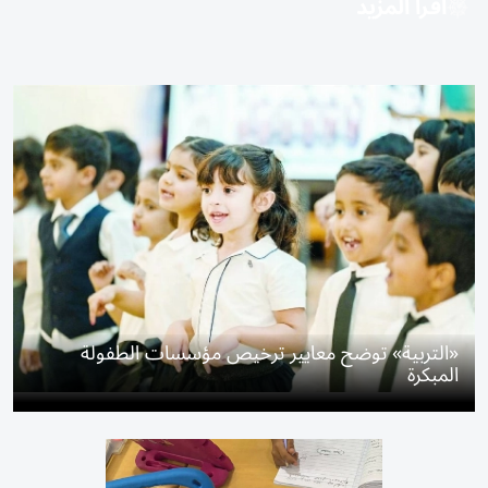
اقرأ المزيد
«التربية» توضح معايير ترخيص مؤسسات الطفولة
المبكرة