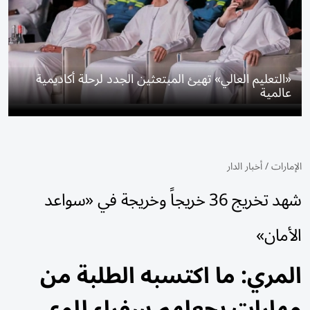
«التعليم العالي» تهيئ المبتعثين الجدد لرحلة أكاديمية
عالمية
الإمارات
/
أخبار الدار
شهد تخريج 36 خريجاً وخريجة في «سواعد
الأمان»
المري: ما اكتسبه الطلبة من
مهارات يجعلهم سفراء للوعي