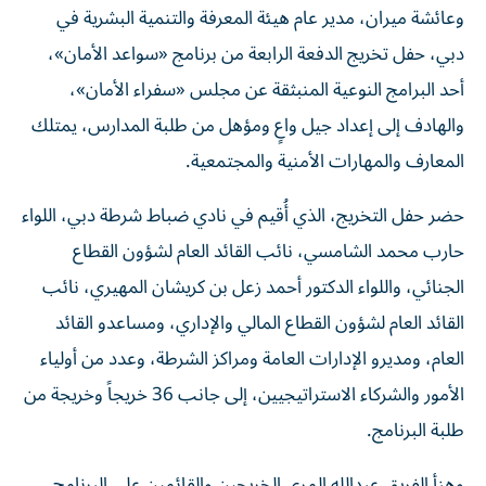
وعائشة ميران، مدير عام هيئة المعرفة والتنمية البشرية في
دبي، حفل تخريج الدفعة الرابعة من برنامج «سواعد الأمان»،
أحد البرامج النوعية المنبثقة عن مجلس «سفراء الأمان»،
والهادف إلى إعداد جيل واعٍ ومؤهل من طلبة المدارس، يمتلك
المعارف والمهارات الأمنية والمجتمعية.
حضر حفل التخريج، الذي أُقيم في نادي ضباط شرطة دبي، اللواء
حارب محمد الشامسي، نائب القائد العام لشؤون القطاع
الجنائي، واللواء الدكتور أحمد زعل بن كريشان المهيري، نائب
القائد العام لشؤون القطاع المالي والإداري، ومساعدو القائد
العام، ومديرو الإدارات العامة ومراكز الشرطة، وعدد من أولياء
الأمور والشركاء الاستراتيجيين، إلى جانب 36 خريجاً وخريجة من
طلبة البرنامج.
وهنأ الفريق عبدالله المري الخريجين والقائمين على البرنامج