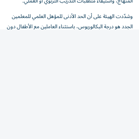
المنهاج، واستيفاء متطلبات التدريب التربوي أو العملي.
وشدّدت الهيئة على أن الحد الأدنى للمؤهل العلمي للمعلمين
الجدد هو درجة البكالوريوس، باستثناء العاملين مع الأطفال دون
سن 36 شهراً، فيما تسري متطلبات المؤهلات فوراً على
المعلمين الجدد والمنتقلين بين المدارس، بينما مُنح المعلمون
المستمرون في مدارسهم الحالية مهلة حتى الأول من سبتمبر
2028، أو الأول من إبريل 2029 للمدارس التي يبدأ عامها
الدراسي في إبريل، لاستكمال المؤهلات المطلوبة.