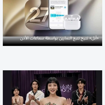
«أبل» تتيح تتبع التمارين بواسطة سماعات الأذن