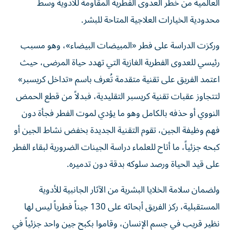
العالمية من خطر العدوى الفطرية المقاومة للأدوية وسط
محدودية الخيارات العلاجية المتاحة للبشر.
وركزت الدراسة على فطر «المبيضات البيضاء»، وهو مسبب
رئيسي للعدوى الفطرية الغازية التي تهدد حياة المرضى، حيث
اعتمد الفريق على تقنية متقدمة تُعرف باسم «تداخل كريسبر»
لتتجاوز عقبات تقنية كريسبر التقليدية، فبدلاً من قطع الحمض
النووي أو حذفه بالكامل وهو ما يؤدي لموت الفطر فجأة دون
فهم وظيفة الجين، تقوم التقنية الجديدة بخفض نشاط الجين أو
كبحه جزئياً، ما أتاح للعلماء دراسة الجينات الضرورية لبقاء الفطر
على قيد الحياة ورصد سلوكه بدقة دون تدميره.
ولضمان سلامة الخلايا البشرية من الآثار الجانبية للأدوية
المستقبلية، ركز الفريق أبحاثه على 130 جيناً فطرياً ليس لها
نظير قريب في جسم الإنسان، وقاموا بكبح جين واحد جزئياً في