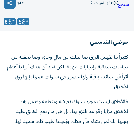
دقائق القراءة - 2
استمع
شارك
موضي الشامسي
كثيراً ما نقيس الرزق بما نملك من مالٍ وجاهٍ، وبما نحققه من
نجاحات متتالية وإنجازات مهمة. لكن نجد أن هناك أرزاقاً أعظم
أثراً في حياتنا، باقية ولها حضور في سنوات عمرنا؛ إنها رزق
الأخلاق.
فالأخلاق ليست مجرد سلوك نعيشه ونتعلمه ونعمل به؛
الأخلاق مزايا وقواعد نلتزم بها، بل هي من نعم الخالق علينا
يهبها الله لمن يشاء جلّ جلاله، ويُعيننا عليها كلما سعينا لها.