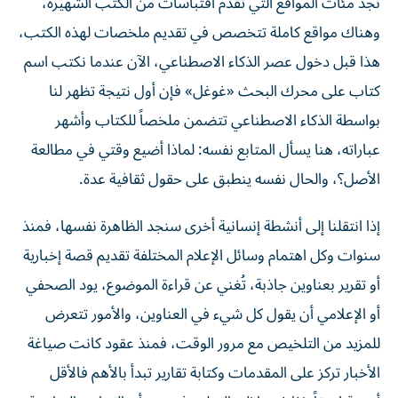
وهناك مواقع كاملة تتخصص في تقديم ملخصات لهذه الكتب،
هذا قبل دخول عصر الذكاء الاصطناعي، الآن عندما نكتب اسم
كتاب على محرك البحث «غوغل» فإن أول نتيجة تظهر لنا
بواسطة الذكاء الاصطناعي تتضمن ملخصاً للكتاب وأشهر
عباراته، هنا يسأل المتابع نفسه: لماذا أضيع وقتي في مطالعة
الأصل؟، والحال نفسه ينطبق على حقول ثقافية عدة.
إذا انتقلنا إلى أنشطة إنسانية أخرى سنجد الظاهرة نفسها، فمنذ
سنوات وكل اهتمام وسائل الإعلام المختلفة تقديم قصة إخبارية
أو تقرير بعناوين جاذبة، تُغني عن قراءة الموضوع، يود الصحفي
أو الإعلامي أن يقول كل شيء في العناوين، والأمور تتعرض
للمزيد من التلخيص مع مرور الوقت، فمنذ عقود كانت صياغة
الأخبار تركز على المقدمات وكتابة تقارير تبدأ بالأهم فالأقل
أهمية لاحقاً. إذا ذهبنا إلى التعليم فسنجد أن المناهج الدراسية