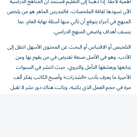
الآن تسودها ثقافة الملخصات، فالمدرس الماهر هو من يلخص
المنهج في أجزاء يتوقع أن تأتي منها أسئلة نهاية العام، بما
ينسف أهداف واضعي المنهج الدراسي.
التلخيص أو الاقتباس أو البحث عن المحتوى الأسهل انتقل إلى
الأدب، وهو في الأصل صنعة تفترض في من يقوم بها ومن
يتابعها ويعشقها التأمل والتروي، حيث انتشر في السنوات
الأخيرة ما يعرف بأدب «الشذرات» وأصبح الكاتب يفكر ألف
مرة في حجم العمل الذي يكتبه، وباتت هناك دور نشر لا تقبل
الكتب كبيرة الحجم.
وهنا لنا أن نسأل: هل انتشار هذه الظاهرة لأننا لم نعد نمتلك
الوقت الكافي لمتابعة وقراءة الأصول؟. الظاهر أن الوقت كما
هو لم يتغير منذ أجدادنا، وإجابة هذا السؤال تخضع لاحتمالين،
الأول: أن هناك من يريد أن يجمع أكبر عدد من المعارف وفي