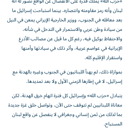
«حزب الله» يملك قدرة على الانفصال عن الواقع تصور له أنه
لبنان وأنه رمز مقاومته وانتصاره، بينما استباحت إسرائيل ما
بعد معاقله في الجنوب، ووزير الخارجية الإيراني يمعن في النيل
من سيادة وطن عربي والاستمرار في التدخل في شأنه،
والاحتفاظ بوكيل فيه، رغم كل ما قيل عن مصائب الأذرع
الإيرانية في عواصم عربية، وأثر ذلك في سيادتها وأمنها
واستقرار الإقليم كله.
بموازاة ذلك، لم يهنأ اللبنانيون في الجنوب وغيره بالهدنة مع
إسرائيل، لا في إطارها الزمني الأول ولا بعد تمديدها.
يتبادل «حزب الله» وإسرائيل كل فترة اتهام خرق الهدنة، لكن
معاناة اللبنانيين لم تتوقف حتى الآن، وتواصل خلق غزة جديدة
بما لذلك من ثمن إنساني وجغرافي لا ينفصل عن واقع لبنان
المستباح.