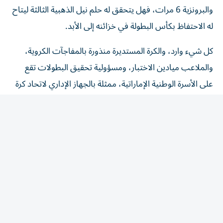
له الاحتفاظ بكأس البطولة في خزائنه إلى الأبد.
كل شيء وارد، والكرة المستديرة منذورة بالمفاجآت الكروية،
والملاعب ميادين الاختبار، ومسؤولية تحقيق البطولات تقع
على الأسرة الوطنية الإماراتية، ممثلة بالجهاز الإداري لاتحاد كرة
القدم، والجهاز الفني للمنتخب الإماراتي، والجهاز الرياضي ممثلاً
بلاعبي المنتخب، والأسرة الشعبية ممثلة بالجماهير الرياضية،
سواء التي توجد قلباً وقالباً في المدرجات، أم التي توجد أمام
شاشات التلفزيون.. فالكل واحد، والهدف واحد، والوطن وحدة
واحدة لا تتجزأ أبداً.
المقالة التالية