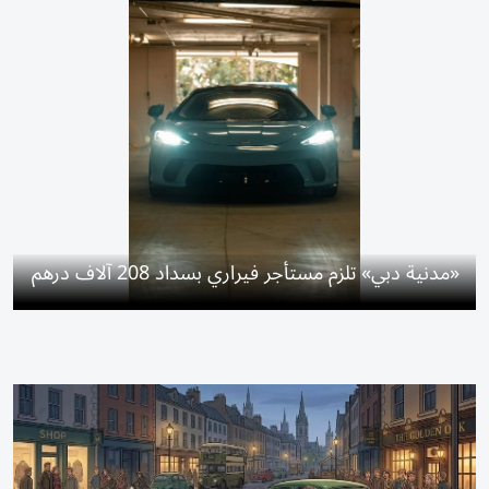
«مدنية دبي» تلزم مستأجر فيراري بسداد 208 آلاف درهم