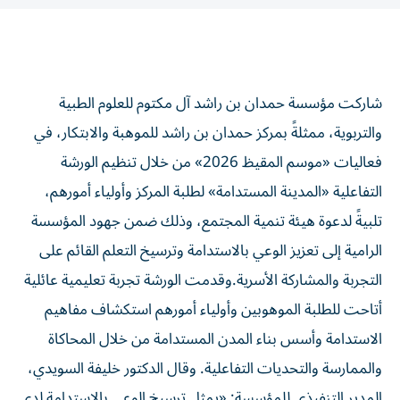
شاركت مؤسسة حمدان بن راشد آل مكتوم للعلوم الطبية
والتربوية، ممثلةً بمركز حمدان بن راشد للموهبة والابتكار، في
فعاليات «موسم المقيظ 2026» من خلال تنظيم الورشة
التفاعلية «المدينة المستدامة» لطلبة المركز وأولياء أمورهم،
تلبيةً لدعوة هيئة تنمية المجتمع، وذلك ضمن جهود المؤسسة
الرامية إلى تعزيز الوعي بالاستدامة وترسيخ التعلم القائم على
التجربة والمشاركة الأسرية.وقدمت الورشة تجربة تعليمية عائلية
أتاحت للطلبة الموهوبين وأولياء أمورهم استكشاف مفاهيم
الاستدامة وأسس بناء المدن المستدامة من خلال المحاكاة
والممارسة والتحديات التفاعلية. وقال الدكتور خليفة السويدي،
المدير التنفيذي للمؤسسة: «يمثل ترسيخ الوعي بالاستدامة لدى