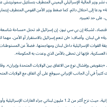
نشر وزير المالية الإسرائيلي اليميني المتطرف بتسلئيل سموتريتش 
 ودعا إلى احتلال دائم. كما ضغط وزير الأمن القومي المتطرف إيتمار 
، على حد تعبيره.
للاقتصاد، لشبكة إن بي سي نيوز، إن إسرائيل قد تحتل «مساحة شاسعة
دية» في لبنان. وأضاف: «لن تنعم إسرائيل بالاستقرار أو الأمن، مهما
قة القوات الإسرائيلية داخل لبنان ومهاجمتها، فضلاً عن المستوطنات
درة العسكرية، فإنها لن تحظى بالأمن الذي وعدت به الحكومة».
د «بتقويض وإفشال نوع من الاتفاق بين الولايات المتحدة وإيران». وقا
ثيراً في أن الجانب الإيراني سيوقع على أي اتفاق مع الولايات المتح
وكان الصراع الإسرائيلي في لبنان أخطر تداعيات الحرب الإيرانية، حيث نزح أكثر من 1.2 مليون لبناني جراء الغارات ا