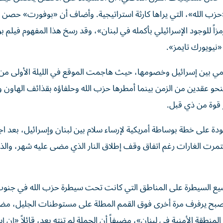
حزب الله»، التي يراها كارثة استراتيجية. وأضاف أن «بوفورت» حصن
اً للوجود الإسرائيلي بأكمله في لبنان»، وقد رسخ هذا المفهوم فيلم 
نيويورك تايمز».
دامي بين إسرائيل وخصومها، حيث هاجمت الموقع في الليلة الأولى من
 ثم بقيت لنحو عقدين من الزمن بينما أمطرها حزب الله وحلفاؤه بقذائف الهاو
ر قوة من ذي قبل.
ودة على خطة بوساطة أمريكية لإرساء سلام بين لبنان وإسرائيل، بعد اج
مرت الغارات رغم اتفاق وقف إطلاق النار الذي مضى عليه شهر، والذ
سيع السيطرة على المناطق التي كانت تحت سيطرة حزب الله في جنوب
ي أصبح يرفرف مرة أخرى فوق القمم المطلة على مستوطنات الجليل، مضي
طقة الأمنية في لبنان»، مضيفاً أن الحملة لم تنته بعد، قائلاً «إن إ