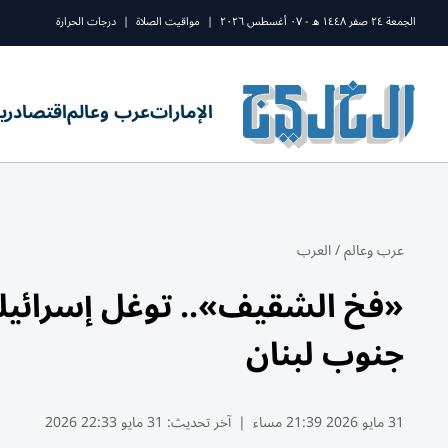
الجمعة ٢٤ صفر ١٤٤٨ ه - ٠٧ أغسطس ٢٠٢٦
|
مواقيت الصلاة
|
درجات الحرارة
الإمارات
عرب وعالم
اقتصاد
ري
عرب وعالم
/
العرب
«فخ الشقيف».. توغل إسرائيل
جنوب لبنان
31 مايو 2026 21:39 مساء
|
آخر تحديث:
31 مايو 22:33 2026