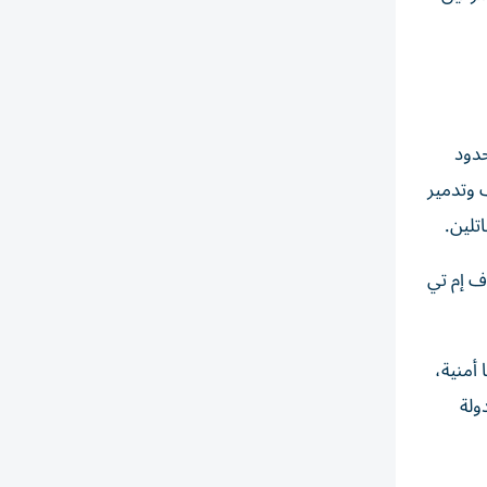
حدود
 وتدمير
تلين.
ف إم تي
أمنية،
ولة