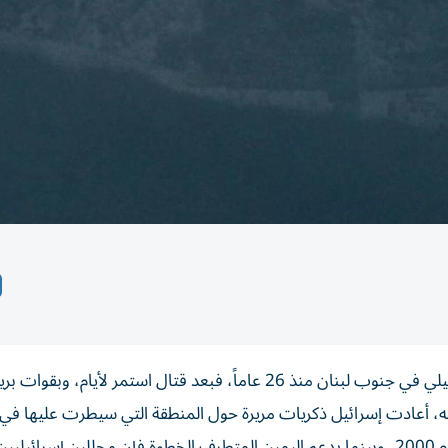
تعد السيطرة على قلعة الشقيف التاريخية، أعمق توغل إسرائيلي في جنوب لبنان منذ 26 عاماً، فبعد قتال استمر لأيام، 
، أعادت إسرائيل ذكريات مريرة حول المنطقة التي سيطرت عليها في ا
الأولى من غزوها للبنان عام 1982، قبل أن تنسحب منها عام 2000، وبينما يدعم اليمين المتطرف الخطوة فإن محللين إسرائيليي