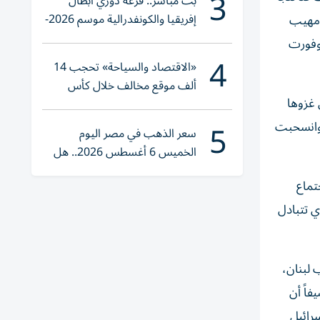
3
بث مباشر.. قرعة دوري أبطال
إفريقيا والكونفدرالية موسم 2026-
 مهيب
2027
بوفورت
4
«الاقتصاد والسياحة» تحجب 14
ألف موقع مخالف خلال كأس
 غزوها
العالم 2026
5
ن وانسحبت
سعر الذهب في مصر اليوم
الخميس 6 أغسطس 2026.. هل
تنوي الشراء؟
تماع
ي تتبادل
 لبنان،
فاً أن
سرائيل