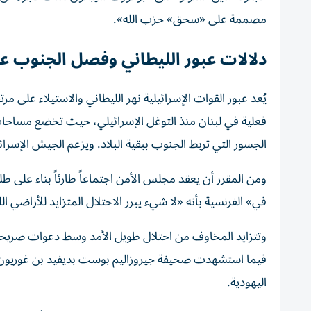
مصممة على «سحق» حزب الله».
دلالات عبور الليطاني وفصل الجنوب عن
يُعد عبور القوات الإسرائيلية نهر الليطاني والاستيلاء على م
فعلية في لبنان منذ التوغل الإسرائيلي، حيث تخضع مساحا
الجسور التي تربط الجنوب ببقية البلاد. ويزعم الجيش الإسرا
ومن المقرر أن يعقد مجلس الأمن اجتماعاً طارئاً بناء على ط
في» الفرنسية بأنه «لا شيء يبرر الاحتلال المتزايد للأراضي الل
وتتزايد المخاوف من احتلال طويل الأمد وسط دعوات صريحة دا
فيما استشهدت صحيفة جيروزاليم بوست بديفيد بن غوريون، أول
اليهودية.