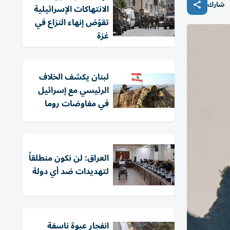
شارك
الانتهاكات الإسرائيلية
تقوّض إنهاء النزاع في
غزة
لبنان يكشف الخلاف
الرئيسي مع إسرائيل
في مفاوضات روما
العراق: لن نكون منطلقاً
لتهديدات ضد أي دولة
انفجار عبوة ناسفة