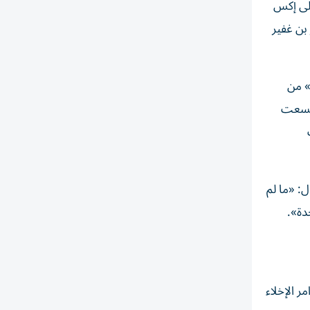
على إكس
بن غفير
» من
 اتسعت
ل: «ما لم
دة».
لإسرائيلية وأوامر الإخلاء