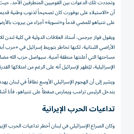
وتجددت تلك الدعوات بين القوميين المتطرفين الأحد، حيث 
أن «الاستيلاء على بوفورت كان تصحيحاً لذنوب وطنية قديمة»
على نتنياهو للمضي قدماً و«تسوية» أجزاء من بيروت بالأرض
ويقول فواز جرجس، أستاذ العلاقات الدولية في كلية لندن 
الأراضي اللبنانية، لكنها تخاطر بتوريط إسرائيل في «حرب أب
مساحتها التي أعلنتها منطقة أمنية. سيواصل حزب الله مضاي
الإسرائيلية، ليُظهر لإسرائيل أنه على الرغم من امتلاكها الق
ويشير إلى أن الهجوم الإسرائيلي الأوسع نطاقاً في لبنان يهد
يتدخل الرئيس ترامب ويمارس ضغطاً على نتنياهو، فأنا أشك ك
تداعيات الحرب الإيرانية