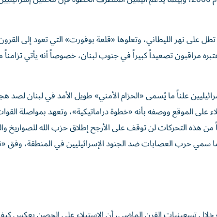
ل على نهر الليطاني، وتعلوها «قلعة بوفورت» التي تعود إلى القرون
ه مراقبون تصعيداً كبيراً في جنوب لبنان، خصوصاً أنه يأتي تزامناً م
ئيليين علناً ما يُسمى «الحزام الأمني» طويل الأمد في لبنان لصد ه
لاء على الموقع ووصفه بأنه «خطوة دراماتيكية»، وتعهد بمواصلة القوا
ياً من هذه التحركات لن توقف على الأرجح إطلاق حزب الله للصواريخ وا
ة ما سمي حرب العصابات ضد الجنود الإسرائيليين في المنطقة، وفق «ن
 خلال تسعينيات القرن الماضي، أن الاستيلاء على الحصن يعكس كيف