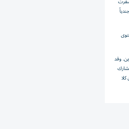
أسفرت
على لبنان منذ ذلك الحين عن مقتل أكثر من 3350 شخصاً، وفقاً لوزارة الصحة اللبنانية. وتقول إسرائيل إن 25 جندياً
ستوى
ين. وقد
يشارك
كلا