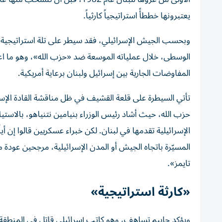
يعتبرونها خططأً استراتيجياً كارثياً.
وبحسب الجيش الإسرائيلي، فقد سيطر على تلة استراتيجية تط
الوسطى، خلال عملياته الموسعة ضد «حزب الله»، وهو ما اعتبر
المفاوضات الجارية بين إسرائيل ولبنان برعاية أمريكية.
تأتي السيطرة على قلعة القشيف في ظل مناقشة القادة الإسرا
حزب الله، حيث أشاد رئيس الوزراء بنيامين نتنياهو، بالاستي
الإسرائيلية تقدمها في لبنان. لكن خبراء عسكريين قالوا إن أ
المسيّرة باتجاه الجيش أو المدن الإسرائيلية، مرجحين عود
تايمز».
«كارثة استراتيجية»
ويؤكد حاييم تساهف، وهو كاتب إسرائيلي قاتل في المنطقة