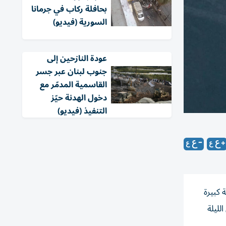
بحافلة ركاب في جرمانا
السورية (فيديو)
عودة النازحين إلى
جنوب لبنان عبر جسر
القاسمية المدمّر مع
دخول الهدنة حيّز
التنفيذ (فيديو)
وبقوات برية كبيرة
لليلة
ن