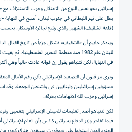
إسرائيل نحو نفس النوع من الاحتلال وحرب الاستنزاف مع «
يطل على نهر الليطاني في جنوب لبنان، أصبح في النهاية «رمز
(قلعة الشقيف) الشهير والذي رشح لجائزة الأوسكار، بحسب «
ويتذكر حاييم أن «الشقيف» تشكل جزءاً من تاريخ القتال ال
للبنان عام 1982 ضد منظمة التحرير الفلسطينية،
في النهاية، لكن نتنياهو يقول إن قواته عادت حالياً وهي أكث
ويرى مراقبون أن التصعيد الإسرائيلي يأتي رغم الآمال المعق
مسؤولين إسرائيليين ولبنانيين في واشنطن الجمعة. وقد است
إسرائيل وحزب الله الاتهامات بخرقه.
لكن نتنياهو أصدر تعليمات للجيش الإسرائيلي بتعميق وتو
فيما تفاخر وزير الدفاع يسرائيل كاتس بأن العلم الإسرائيل
الجنود الذين استولوا على «بوفورت سيبقون هناك كجزء من المن