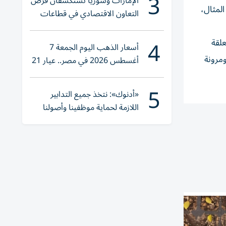
3
الإمارات وسوريا تستكشفان فرص
لمثال،
التعاون الاقتصادي في قطاعات
حيوية
4
لقة
أسعار الذهب اليوم الجمعة 7
ومرونة
أغسطس 2026 في مصر.. عيار 21
يقترب من هذا الرقم
5
«أدنوك»: نتخذ جميع التدابير
اللازمة لحماية موظفينا وأصولنا
وعملياتنا