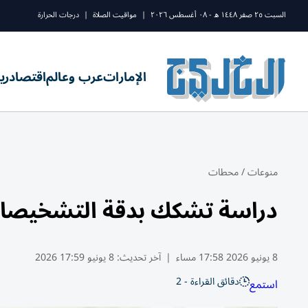
السبت ٢٥ صفر ١٤٤٨ ه - ٠٨ أغسطس ٢٠٢٦
|
مواقيت الصلاة
|
درجات الحرارة
الإمارات
عرب وعالم
اقتصاد
ري
منوعات
/
محطات
دراسة تشكك بدقة التشخيصات 
8 يونيو 2026 17:58 مساء
|
آخر تحديث:
8 يونيو 17:59 2026
دقائق القراءة - 2
استمع