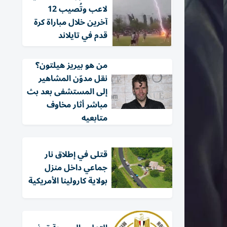
لاعب وتُصيب 12
آخرين خلال مباراة كرة
قدم في تايلاند
من هو بيريز هيلتون؟
نقل مدوّن المشاهير
إلى المستشفى بعد بث
مباشر أثار مخاوف
متابعيه
قتلى في إطلاق نار
جماعي داخل منزل
بولاية كارولينا الأمريكية