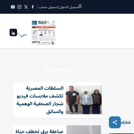
تسجيل الدخول
|
تسجيل حساب
دبي
--°
نرشح لكم
السلطات المصرية
تكشف ملابسات فيديو
شجار الصحفية الوهمية
والسائق
شارك
صاعقة برق تخطف حياة