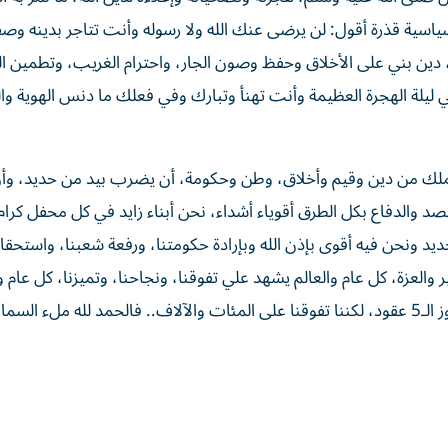
ياسية قذرة أقول: لن يرضى عنك الله ولا رسوله وأنت تتاجر بدينه وصف
ين بني على الأخلاق وحفظ وصون الجار، واحترام الغريب، وتطمين ال
ي ليلة الهجرة العظيمة وأنت تهنأ وتبارك وفي فعلك ما دنس الهوية وال
نملك من دين وقيم وأخلاق، وطن وحكومة، أن يضرب بيد من حديد، وأن
 والدفاع بكل الطرق أقوياء أشداء، نحن أبناء زايد في كل محفل كرام
ديد ونحن فيه أقوى بإذن الله وبإرادة حكومتنا، ورفعة شعبنا، واستحقا
ر والعزة، كل عام والعالم يشهد علي تفوقنا، ونجاحنا، وتميزنا، كل عام و
يتعلم درساً أكبر مما رسمه يوماً عنا، نحن دولة عمرها لا يتجاوز الـ5 عقود، لكننا تفوقنا على المئات والآلاف.. فالحمد لله ملء 