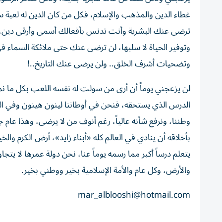
غطاء الدين والمذهب والإسلام، فكل من كان الدين له لعبة س
ترضى عنك البشرية وأنت تدنس بأفعالك أسمى وأرقى دين، د
وتوفير الحياة لا سلبها، لن ترضى عنك حتى ملائكة السماء ف
وتضحيات أشرف الخلق.. ولن يرضى عنك التاريخ..!
لن يزعجني يوماً أن أرى من سولت له نفسه اللعب بكل ما 
الدرس الذي يستحقه، فنحن في أوطاننا لينون هينون وفي الصد
وطننا، ونرفع شأنه عالياً، رغم أنوف من لا يرضى، وهذا عام ج
بأخلاقه أن ينادي في العالم كله «أبناء زايد»، أرض الكرم والخي
والأرض، وكل عام والأمة الإسلامية بخير ووطني بخير.
mar_alblooshi@hotmail.com