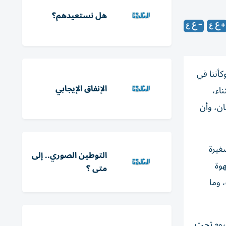
هل نستعيدهم؟
كأننا في
الإنفاق الإيجابي
اء،
ان، وأن
غيرة
التوطين الصوري.. إلى
هوة
متى ؟
 وما
اليوم تحت