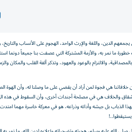
 يجمعهم الدين، واللغة والإرث الواحد، الهجوم على الأنساب والتاريخ، و
ورة ما نمر به، والأزمة المشتركة التي عصفت بنا جميعاً دونما استثن
لمصداقية، والالتزام بالوعود والعهود، وتذكر ألفة القلب والمكان والزم
 خلافاتنا هي فجوة لمن أراد أن يقضي على ما وصلنا له، وأن الهوة الص
ا الشقاق والخلاف هي في مصلحة أجندات أخرى، وأن السقوط في هذه ال
لهذا الذباب بل جيشه وأداته وذراعه، هو في معركة خاسرة مهما امتدت،
يستيقظوا..!
 صلى الله عليه وسلم، هجرته وتضحياته وإعلاءه لدين الله، ما نمر به 