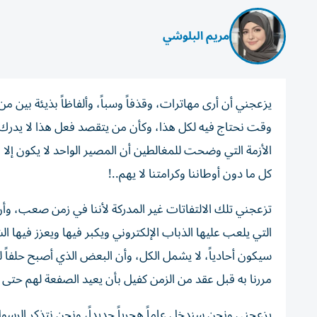
مريم البلوشي
يزعجني أن أرى مهاترات، وقذفاً وسباً، وألفاظاً بذيئة بين من
وقت نحتاج فيه لكل هذا، وكأن من يتقصد فعل هذا لا يدرك خط
الأزمة التي وضحت للمغالطين أن المصير الواحد لا يكون إلا با
كل ما دون أوطاننا وكرامتنا لا يهم..!
تزعجني تلك الالتفاتات غير المدركة لأننا في زمن صعب، وأن
التي يلعب عليها الذباب الإلكتروني ويكبر فيها ويعزز فيه
سيكون أحادياً، لا يشمل الكل، وأن البعض الذي أصبح حلفاً 
مررنا به قبل عقد من الزمن كفيل بأن يعيد الصفعة لهم حتى 
يزعجني ونحن سندخل عاماً هجرياً جديداً، ونحن نتذكر الرسول