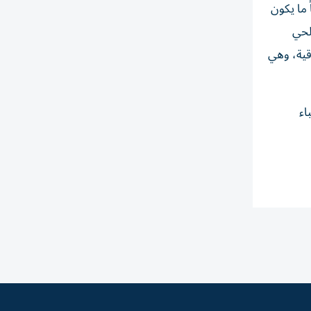
ً ما يكون
لحي
اقية، وهي
اء