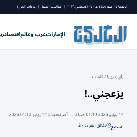
الجمعة ٢٤ صفر ١٤٤٨ ه - ٠٧ أغسطس ٢٠٢٦
|
مواقيت الصلاة
|
درجات الحرارة
الإمارات
عرب وعالم
اقتصاد
ري
رأي
/
زوايا
/
كلمات
يزعجني..!
14 يونيو 2026 01:10 صباحًا
|
آخر تحديث:
14 يونيو 01:10 2026
دقائق القراءة - 2
استمع