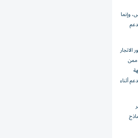
س، وإنما
دعم
 الاتجار
 ممن
هة
عم أثناء
ر
ماذج