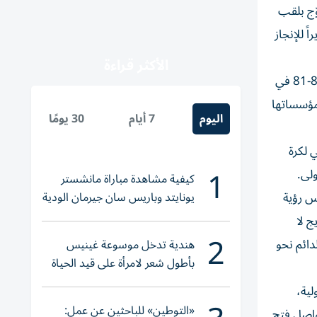
وّج بلقب
راً للإنجاز
الأكثر قراءة
جاء هذا اللقاء تقديراً لمسيرة الفريق الاستثنائية التي تُوّجت بتحقيق لقب الدوري الأدرياتيكي بعد الفوز على فريق بارتيزان بنتيجة 83-81 في
ومؤسساتها
اليوم
7 أيام
30 يومًا
ي لكرة
1
ولى.
كيفية مشاهدة مباراة مانشستر
يونايتد وباريس سان جيرمان الودية
س رؤية
والقنوات الناقلة
ج لا
2
دائم نحو
هندية تدخل موسوعة غينيس
بأطول شعر لامرأة على قيد الحياة
لية،
«التوطين» للباحثين عن عمل:
تواصل فتح