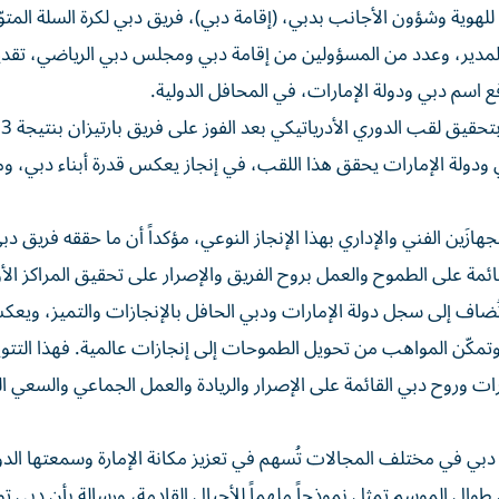
ة للهوية وشؤون الأجانب بدبي، (إقامة دبي)، فريق دبي لكرة السلة المت
2025-2026، بحضور مساعدي المدير، وعدد من المسؤولين من إقامة دبي ومجلس دبي الرياضي، تقدي
فع اسم دبي ودولة الإمارات، في المحافل الدولية.
ي ودولة الإمارات يحقق هذا اللقب، في إنجاز يعكس قدرة أبناء دبي، 
ازَين الفني والإداري بهذا الإنجاز النوعي، مؤكداً أن ما حققه فريق دب
ائمة على الطموح والعمل بروح الفريق والإصرار على تحقيق المراكز الأ
ُضاف إلى سجل دولة الإمارات ودبي الحافل بالإنجازات والتميز، ويعك
تمكّن المواهب من تحويل الطموحات إلى إنجازات عالمية. فهذا التتوي
ت وروح دبي القائمة على الإصرار والريادة والعمل الجماعي والسعي ال
بي في مختلف المجالات تُسهم في تعزيز مكانة الإمارة وسمعتها الدو
 طوال الموسم تمثل نموذجاً ملهماً للأجيال القادمة، ورسالة بأن دبي 