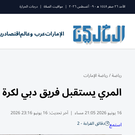
الأحد ٢٦ صفر ١٤٤٨ ه - ٠٩ أغسطس ٢٠٢٦
|
مواقيت الصلاة
|
درجات الحرارة
الإمارات
عرب وعالم
اقتصاد
ري
رياضة
/
رياضة الإمارات
المري يستقبل فريق دبي لكرة ا
16 يونيو 2026 21:05 مساء
|
آخر تحديث:
16 يونيو 23:16 2026
دقائق القراءة - 2
استمع