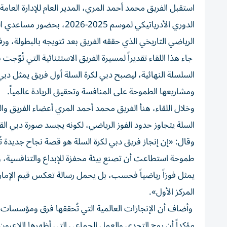
استقبل الفريق محمد أحمد المري، المدير العام للإدارة العام
الدوري الأدرياتيكي لموسم 
الرياضي التاريخي الذي حققه الفريق بعد تتويجه بالبطولة، ور
السلسلة النهائية، ليصبح دبي لكرة السلة أول فريق يمثل دب
ومشاريعها الطموحة على المنافسة وتحقيق الريادة عالمياً.
وخلال اللقاء، هنأ الفريق محمد أحمد المري أعضاء الفريق والجه
السلة يتجاوز حدود الفوز الرياضي، لكونه يجسد صورة دبي الق
وقال: «إن إنجاز فريق دبي لكرة السلة هو قصة نجاح جديدة ت
طموحة استطاعت أن تصنع بيئة محفزة للإبداع والتنافسية، و
يمثل فوزاً رياضياً فحسب، بل يحمل رسالة تعكس قيم الإمارا
المركز الأول».
وأضاف أن الإنجازات العالمية التي تُحققها فرق ومؤسسات د
مؤكداً أن روح التحدي والعمل الجماعي التي أظهرها اللاعبون