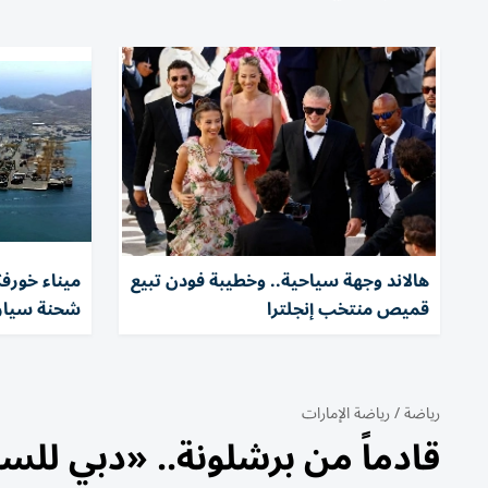
هالاند وجهة سياحية.. وخطيبة فودن تبيع
ميناء خورفك
قميص منتخب إنجلترا
شحنة سيار
رياضة
/
رياضة الإمارات
قادماً من برشلونة.. «دبي للسل