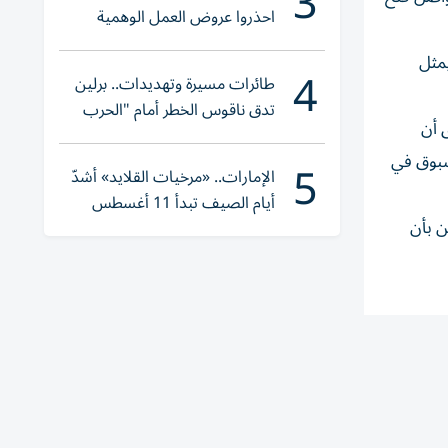
3
احذروا عروض العمل الوهمية
وتحققوا عبر «الباركود»
يمثل
4
طائرات مسيرة وتهديدات.. برلين
تدق ناقوس الخطر أمام "الحرب
 أن
الهجينة"
سبوق في
5
الإمارات.. «مرخيات القلايد» أشدّ
أيام الصيف تبدأ 11 أغسطس
ن بأن