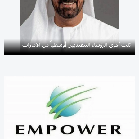
ثلث أقوى الرؤساء التنفيذيين أوسطياً من الامارات