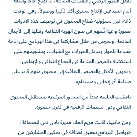
بفعل التطور الرقمي والتقنيات الحديثة، ما يفتح آفاقاً واسعة
أمام المبدعين لإنتاج محتوى أكثر تأثيراً ووصولاً. وفي الوقت
ذاته، تبرز مسؤولية صُنّاع المحتوى في توظيف هذه الأدوات
بصورة واعية تُسهم في صون الهوية الثقافية ونقلها إلى الأجيال
القادمة. ونحرص من خلال مشاركتنا في هذا البرنامج على إتاحة
مساحة للحوار وتبادل الخبرات مع الشباب، وتشجيعهم على
استكشاف الفرص المتاحة في القطاع الثقافي والإبداعي،
وتحويل الأفكار والقصص الثقافية إلى محتوى ملهم قادر على
صناعة أثر إيجابي ومستدام».
ناقشت الجلسة عدداً من المحاور المرتبطة بمستقبل المحتوى
الثقافي ودور المنصات الرقمية في تعزيز حضوره.
ومن جانبها، قالت مريم الملا، مديرة نادي دبي للصحافة:
«يواصل البرنامج تحقيق أهدافه في تمكين المشاركين من