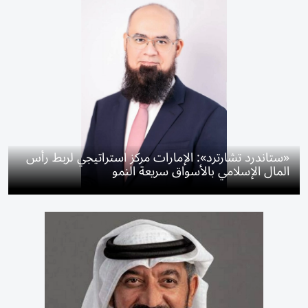
«ستاندرد تشارترد»: الإمارات مركز استراتيجي لربط رأس
المال الإسلامي بالأسواق سريعة النمو