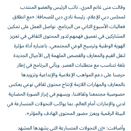
وقالت منى غانم المري، نائب الرئيس والعضو المنتدب
لمجلس دبي للإعلام، رئيسة نادي دبي للصحافة: «مع انطلاق
فعاليات الأسبوع الثاني من البرنامج، نواصل العمل على تمكين
المشاركين في تعميق فهمهم لدور المحتوى الثقافي في تعزيز
الهوية الوطنية وترسيخ الوعي المجتمعي، باعتباره أداة مؤثرة
لنقل القيم والمعارف والقصص الملهمة إلى الأجيال الجديدة
بلغة تتناسب مع متطلبات العصر. ويأتي البرنامج في إطار
حرصنا على دعم المواهب الإعلامية والإبداعية وتزويدها
بالمعارف والمهارات اللازمة لإنتاج محتوى ثقافي نوعي يعكس
خصوصية مجتمعنا وثقافتنا، ويسهم في إبراز الصورة الحضارية
لدبي والإمارات أمام العالم، بما يواكب التحولات المتسارعة في
البيئة الرقمية ويعزز حضور المحتوى الهادف والمؤثر».
وأضافت: «إن التحولات المتسارعة التي يشهدها المشهد