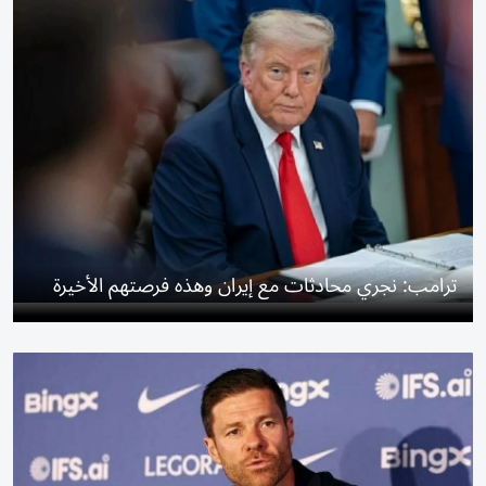
ترامب: نجري محادثات مع إيران وهذه فرصتهم الأخيرة