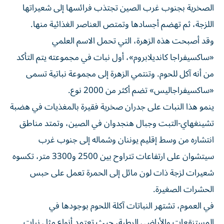
الصخرية بجنوب غرب الصين تجتذب ‌فرائسها إلى شعيراتها
اللزجة، ثم تهضم أجسادها وتمتص العناصر الغذائية منها.
وقد أصبحت هذه الزهرة، التي تحمل الاسم ​العلمي
«ساكسيفراجا كانديلابروم»، أول نبات ⁠في مجموعته يتم التأكد
من أنه آكل للحوم. وتنتمي الزهرة إلى مجموعة نباتية ‌تسمى
«ساكسيفراجاليس» تضم أكثر من 2000 نوع.
ينمو ‌هذا النبات على جدران صخرية فقيرة بالمغذيات في هضبة
تشينغهاي-التبت وجبال هنجدوان في الصين، وتمتد مناطق
انتشاره من وسط إقليم يوننان وشماله إلى جنوب غرب
سيتشوان على ارتفاعات تتراوح بين 2500 و3300 متر، تكسوه
شعيرات لزجة ذات ‌لون مائل إلى الحمرة تعمل على حبس
الحشرات الصغيرة.
في العموم، تشتهر النباتات آكلة اللحوم بوجودها في
المستنقعات والأراضي الرطبة، ⁠حيث تعتمد أنواع مثل نبات