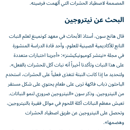
المصممة لاصطياد الحشرات التي ألهمت فرضيته.
البحث عن نيتروجين
قال ⁠هانج سون، أستاذ الأبحاث في معهد كونمينغ لعلم النبات
التابع للأكاديمية الصينية للعلوم، وأحد قادة الدراسة المنشورة
في مجلة «نيتشر كوميونيكيشنز»: «أجرينا اختبارات متعددة
على هذا النبات وتأكدنا أخيراً أنه نبات آكل للحشرات بالفعل».
ولتحديد ما إذا كانت النبتة تتغذى فعلياً ​على الحشرات، ‌استخدم
الباحثون ذباب فاكهة تربى على طعام يحتوي على شكل مستقر
من النيتروجين. وذكر سون «النيتروجين ضروري لنمو النباتات.
تعيش معظم ‌النباتات آكلة اللحوم في موائل فقيرة بالنيتروجين،
وتحصل على النيتروجين عن طريق اصطياد الحشرات
وهضمها».