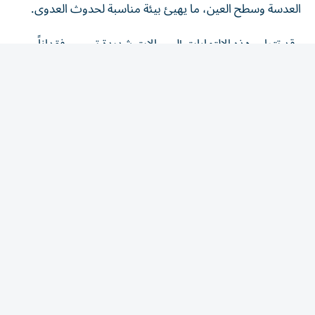
وقد تتطور هذه الالتهابات إلى حالات شديدة تسبب فقداناً
دائماً للبصر، لذلك ينصح بعدم دخول البحر أو المسبح أثناء
ارتداء العدسات اللاصقة.
أعراض تستوجب التوجه للطبيب فوراً
أشار أطباء إلى أن أشهر الأعراض التي تظهر خلال فصل الصيف
تشمل:
حكة في العين.
إحساساً بالحرقان أو الوخز.
احمرار العين.