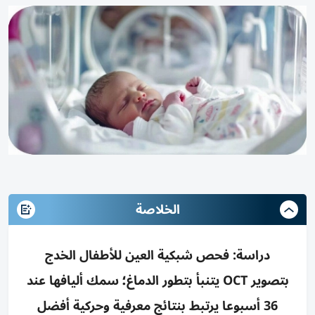
الخلاصة
دراسة: فحص شبكية العين للأطفال الخدج
بتصوير OCT يتنبأ بتطور الدماغ؛ سمك أليافها عند
36 أسبوعا يرتبط بنتائج معرفية وحركية أفضل