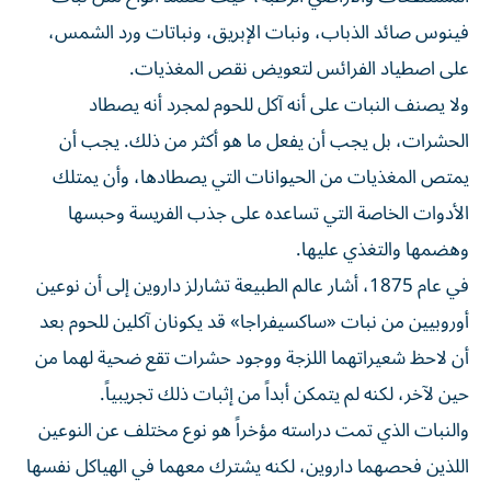
فينوس صائد الذباب، ونبات الإبريق، ونباتات ورد الشمس،
على اصطياد الفرائس لتعويض نقص المغذيات.
ولا يصنف النبات على أنه آكل للحوم لمجرد أنه يصطاد
الحشرات، بل يجب أن يفعل ما هو أكثر من ذلك. يجب أن
يمتص المغذيات من الحيوانات التي يصطادها، وأن يمتلك
الأدوات الخاصة التي تساعده على جذب الفريسة وحبسها
وهضمها والتغذي عليها.
في عام 1875، أشار عالم الطبيعة تشارلز داروين إلى أن نوعين
أوروبيين من ​نبات «ساكسيفراجا» قد يكونان آكلين للحوم بعد
أن لاحظ شعيراتهما اللزجة ووجود حشرات تقع ضحية ‌لهما من
حين لآخر، لكنه لم يتمكن أبداً من إثبات ذلك تجريبياً.
والنبات الذي تمت دراسته مؤخراً هو نوع مختلف عن النوعين
اللذين فحصهما داروين، لكنه يشترك معهما في الهياكل نفسها