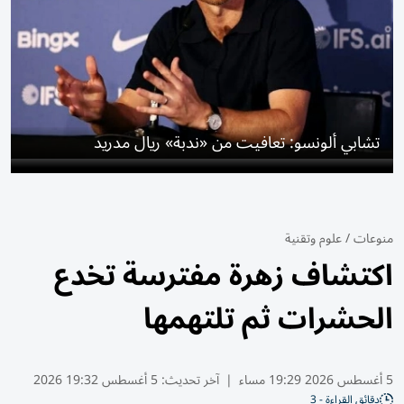
تشابي ألونسو: تعافيت من «ندبة» ريال مدريد
منوعات
/
علوم وتقنية
اكتشاف زهرة مفترسة تخدع
الحشرات ثم تلتهمها
5 أغسطس 2026 19:29 مساء
|
آخر تحديث:
5 أغسطس 19:32 2026
دقائق القراءة - 3