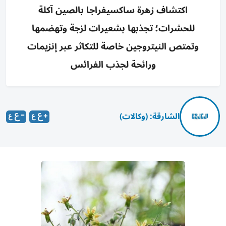
اكتشاف زهرة ساكسيفراجا بالصين آكلة
للحشرات؛ تجذبها بشعيرات لزجة وتهضمها
وتمتص النيتروجين خاصة للتكاثر عبر إنزيمات
ورائحة لجذب الفرائس
الشارقة: (وكالات)