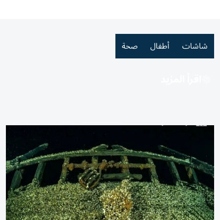
شاشات
أطفال
صحة
اقرأ المزيد