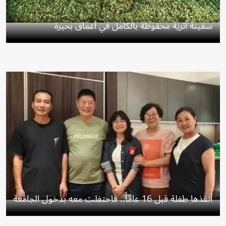
سفينة أثرية محفوظة بالكامل في أعماق بحيرة
أنقذها طفلة قبل 16 عاماً.. فاحتفلت معه بدخول الجامعة