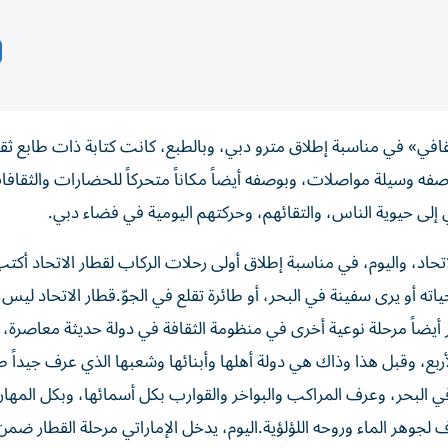
في» في مناسبة إطلاق مترو دبي، وبالطبع، كانت كتابة ذات طابع ثق
فه وسيلة مواصلات، وبوصفه أيضاً مكاناً متحركاً للحضارات والثقاف
إلى حيوية الناس، والتقائهم، وحركتهم اليومية في فضاء دبي.
اد، واليوم، في مناسبة إطلاق أولى رحلات الركاب لقطار الاتحاد أكت
اته أو يرى سفينة في البحر، أو طائرة تقلع في الجوّ.قطار الاتحاد ليس 
 أيضاً مرحلة نوعية أخرى في منظومة الثقافة في دولة حديثة معاصرة، 
بع، وقبل هذا وذاك هي دولة أهلها وأبنائها وشعبها الذي عرف جيداً ط
 في البحر، وعرف المراكب والبواخر والقوارب بكل أسمائها، وبكل المهارة
جوهر الماء وروحه اللؤلؤية.اليوم، يدخل الإماراتي مرحلة القطار ضمن