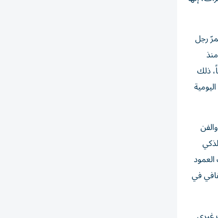
رّ رجل
منذ
ً، ذلك
اليومية
والفن
لذكي
 العمود
ثقافي في
ت غيري