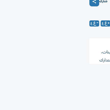
شارك
ينات،
متدارك
وغسان
ة في
اضية.