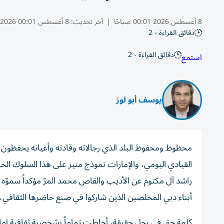
8 أغسطس 2026 00:01 صباحًا
|
آخر تحديث:
8 أغسطس 00:01 2026
دقائق القراءة - 2
دقائق القراءة - 2
استمع
يوسف أبو لوز
محظوظ ومحفوظ البلد الذي رجالاته وقادته وأعيانه يحفظون ال
القيادي اليومي، والإمارات نموذج منير على هذا السلوك الح
راشد آل مكتوم عن الأديب والقاص محمد المرّ مؤكداً سموّه في
أبناء دبي المخلصين الذين شاركوا في صنع حاضرها الثقافي، وت
كلمة حق في رجل حقيقة، أحاطت تماماً بشخصية ثقافية إماراتية