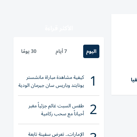
الأكثر قراءة
اليوم
7 أيام
30 يومًا
1
كيفية مشاهدة مباراة مانشستر
يا
يونايتد وباريس سان جيرمان الودية
والقنوات الناقلة
2
طقس السبت غائم جزئياً مغبر
أحياناً مع سحب ركامية
الإمارات.. تعرض سفينة تابعة