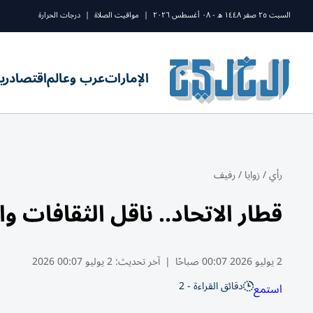
السبت ٢٥ صفر ١٤٤٨ ه - ٠٨ أغسطس ٢٠٢٦
|
مواقيت الصلاة
|
درجات الحرارة
الإمارات
عرب وعالم
اقتصاد
ري
رأي
/
زوايا
/
رفيف
قطار الاتحاد.. ناقل الثقافات 
2 يوليو 2026 00:07 صباحًا
|
آخر تحديث:
2 يوليو 00:07 2026
دقائق القراءة - 2
استمع