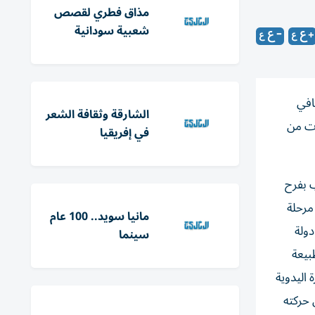
مذاق فطري لقصص
شعبية سودانية
افي
الشارقة وثقافة الشعر
ات من
في إفريقيا
ب بفرح
مرحلة
مانيا سويد.. 100 عام
دولة
سينما
بيعة
 اليدوية
 حركته