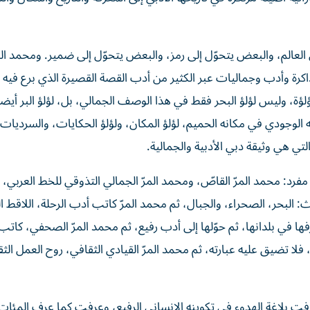
لعالم، والبعض يتحوّل إلى رمز، والبعض يتحوّل إلى ضمير. ومحمد الم
اكرة وأدب وجماليات عبر الكثير من أدب القصة القصيرة الذي برع فيه 
لؤة، وليس لؤلؤ البحر فقط في هذا الوصف الجمالي، بل، لؤلؤ البر أيضا
ه الوجودي في مكانه الحميم، لؤلؤ المكان، ولؤلؤ الحكايات، والسرديات 
ي هي وثيقة دبي الأدبية والجمالية.
مفرد: محمد المرّ القاصّ، ومحمد المرّ الجمالي التذوقي للخط العربي، 
ث: البحر، الصحراء، والجبال، ثم محمد المرّ كاتب أدب الرحلة، اللاقط ا
 في بلدانها، ثم حوّلها إلى أدب رفيع، ثم محمد المرّ الصحفي، كاتب
 فلا تضيق عليه عبارته، ثم محمد المرّ القيادي الثقافي، روح العمل ال
 عرفت بلاغة الهدوء في تكوينه الإنساني الرفيع، وعرفت كما عرف المئا