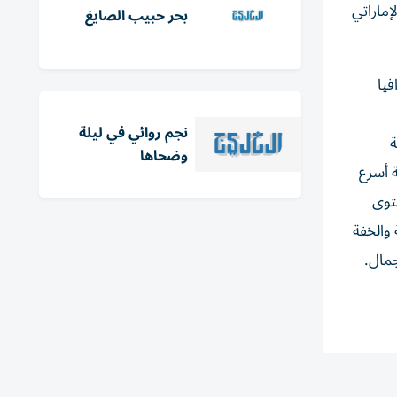
إماراتي
بحر حبيب الصايغ
فيا
نجم روائي في ليلة
ة
وضحاها
ة أسرع
ستوى
 والخفة
جمال.