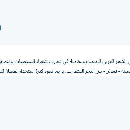
 في الشعر العربي الحديث وبخاصة في تجارب شعراء السبعينات والثمان
لة «فَعولن» من البحر المتقارب، وربما تعود كثرة استخدام تفعيلة ال
عربي الحديث في القصائد القصيرة، وفي القصائد الطويلة على السواء،
طر، ويوسف الصايغ، وأمل دنقل، وأحمد دحبور، ومحمد القيسي، 
ر، ويوسف عبدالعزيز، إلى جانب عشرات شعراء تلك الأجيال المتقارب
تفعيلة القصيرة السريعة «فاعلن» ظاهرة عروضية وزنية في العقود الم