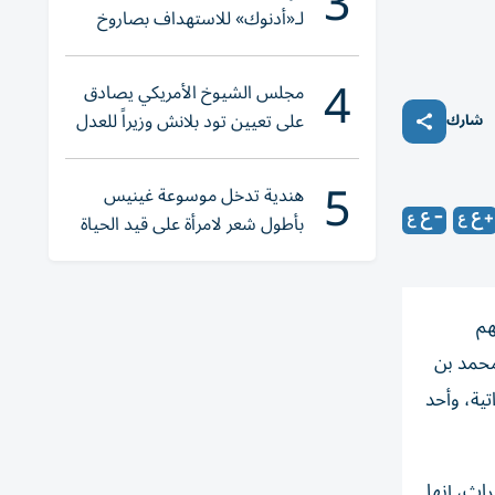
3
لـ«أدنوك» للاستهداف بصاروخ
أثناء عبورها «هرمز»
4
مجلس الشيوخ الأمريكي يصادق
على تعيين تود بلانش وزيراً للعدل
شارك
5
هندية تدخل موسوعة غينيس
بأطول شعر لامرأة على قيد الحياة
هم
محمد بن
تية، وأحد
راث، إنها