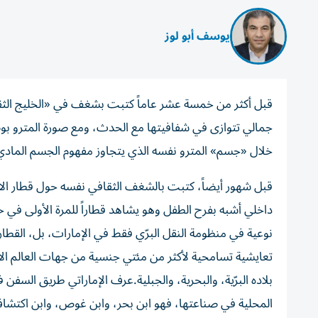
يوسف أبو لوز
قبل أكثر من خمسة عشر عاماً كتبت بشغف في «الخليج الثقا
جمالي تتوازى في شفافيتها مع الحدث، ومع صورة المترو بوص
خلال «جسم» المترو نفسه الذي يتجاوز مفهوم الجسم المادي 
قبل شهور أيضاً، كتبت بالشغف الثقافي نفسه حول قطار الاتح
داخلي أشبه بفرح الطفل وهو يشاهد قطاراً للمرة الأولى في حي
نوعية في منظومة النقل البرّي فقط في الإمارات، بل، القطار
تعايشية تسامحية لأكثر من مئتي جنسية من جهات العالم الأر
بلاده البرّية، والبحرية، والجبلية.عرف الإماراتي طريق السفن
المحلية في صناعتها، فهو ابن بحر، وابن غوص، وابن اكتشاف ل