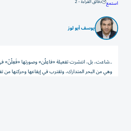
دقائق القراءة - 2
استمع
يوسف أبو لوز
..شاعت، بل، انتشرت تفعيلة «فاعِلُن» وصورتها «فَعِلُنْ»
وهي من البحر المتدارك، وتقترب في إيقاعها وحركتها من تفعي
إلى سرعتها، وخفّتها، ومرونتها في القصيدة.
وتكثر هذه التفعيلة المكررة بشكل ملحوظ تماماً في الشعر ال
واستخدمها محمود درويش، وسعدي يوسف، ومحمد عفيفي م
زقطان، وعبدالعزيز المقالح، وشوقي بزيع، وحسب الشيخ جعف
المزاج الشعري، واللغة، والموسيقى إلى درجة أصبحت هذه ال