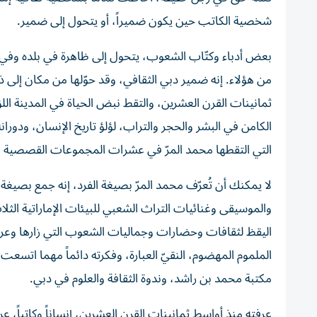
شخصية الكاتب حين يكون ضميراً، أو يتحول إلى ضمير.
بعض أدباء وكتّاب الشعوب، يتحول إلى ظاهرة في بلده وفي ا
من هؤلاء. إنه ضمير دبي الثقافي، وقد حوّلها من مكان إلى ذ
ثمانينات القرن العشرين، والتقط نبض الحياة في المدينة اللؤ
الكامن في البشر والحجر والتراب، لؤلؤ تاريخ الإنسان، ودوران
التي التقطها محمد المرّ في عشرات المجموعات القصصية الت
لا يمكنك أن تُعرّف محمد المرّ بصيغة الفرد، إنه جمع بصيغة 
والموسيقى وغنائيات التراث الشعبي للبيئات الإماراتية الثلا
اليقظ لثقافات وحضارات وجماليات الشعوب التي زارها وعرفها
الملموم المهضوم، النقيّ العبارة، وفكرته دائماً مهما اتسعت،
مكتبة محمد بن راشد، وندوة الثقافة والعلوم في دبي.
عرفته منذ أواسط ثمانينات القرن العشرين، إنساناً وكاتباً،