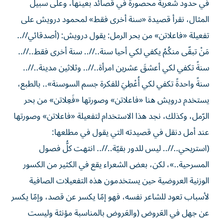
المثال، نقرأ قصيدة «سنة أخرى فقط» لمحمود درويش على
تفعيلة «فاعلاتن» من بحر الرمل: يقول درويش: (أصدقائي//..
مَنْ تبقّى منكُمُ يكفي لكي أحيا سنة..//.. سنة أخرى فقط..//..
سنةً تكفي لكي أعشقَ عشرين امرأة..//.. وثلاثين مدينة..//..
سنةً واحدةً تكفي لكي أُعْطِيَ للفكرة جسم السوسنة».. بالطبع،
يستخدم درويش هنا «فاعلاتن» وصورتها «فَعِلاتن» من بحر
الرّمل، وكذلك، نجد هذا الاستخدام لتفعيلة «فاعلاتن» وصورتها
عند أمل دنقل في قصيدته التي يقول في مطلعها:
(استريحي..//.. ليس للدور بقيّة..//.. انتهت كلُّ فصول
المسرحية..»، لكن، بعض الشعراء يقع في الكثير من الكسور
الوزنية العروضية حين يستخدمون هذه التفعيلات الصافية
لأسباب تعود للشاعر نفسه، فهو إمّا يكسر عن قصد، وإمّا يكسر
عن جهل في العَروض (والعَروض بالمناسبة مؤنثة وليست
مذكرة)، غير أن الكسر في الحالين مذموم ومرفوض بل وممنوع