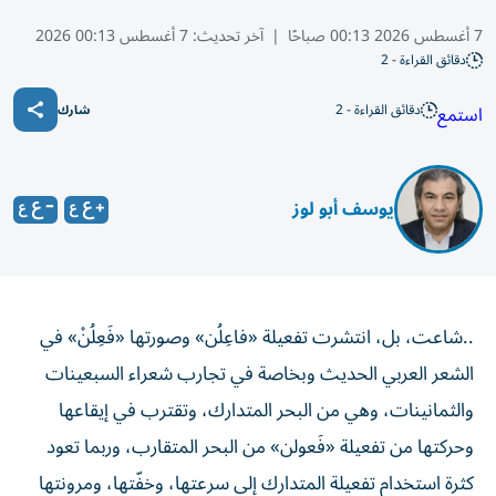
7 أغسطس 2026 00:13 صباحًا
|
آخر تحديث:
7 أغسطس 00:13 2026
دقائق القراءة - 2
دقائق القراءة - 2
استمع
شارك
يوسف أبو لوز
..شاعت، بل، انتشرت تفعيلة «فاعِلُن» وصورتها «فَعِلُنْ» في
الشعر العربي الحديث وبخاصة في تجارب شعراء السبعينات
والثمانينات، وهي من البحر المتدارك، وتقترب في إيقاعها
وحركتها من تفعيلة «فَعولن» من البحر المتقارب، وربما تعود
كثرة استخدام تفعيلة المتدارك إلى سرعتها، وخفّتها، ومرونتها