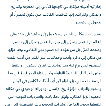
إماراتية أصيلة مرتكزة في تاريخها الأدبي إلى المعرفة والتاريخ
والمكان والتراث، إنها شخصية الكاتب حين يكون ضميراً، أو
يتحول إلى ضمير.
بعض أدباء وكتّاب الشعوب، يتحول إلى ظاهرة في بلده وفي
العالم، والبعض يتحوّل إلى رمز، والبعض يتحوّل إلى ضمير.
ومحمد المرّ رجل من هؤلاء. إنه ضمير دبي الثقافي، وقد حوّلها
من مكان إلى ذاكرة وأدب وجماليات عبر الكثير من أدب القصة
القصيرة الذي برع فيه منذ ثمانينات القرن العشرين، والتقط
نبض الحياة في المدينة اللؤلؤة، وليس لؤلؤ البحر فقط في هذا
الوصف الجمالي، بل، لؤلؤ البر أيضاً، ذلك الكامن في البشر
والحجر والتراب، لؤلؤ تاريخ الإنسان، ودورانه الوجودي في مكانه
الحميم، لؤلؤ المكان، ولؤلؤ الحكايات، والسرديات اليومية التي
التقطها محمد المرّ في عشرات المجموعات القصصية التي هي