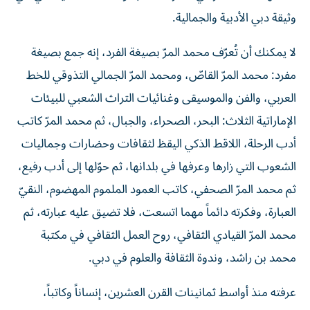
وثيقة دبي الأدبية والجمالية.
لا يمكنك أن تُعرّف محمد المرّ بصيغة الفرد، إنه جمع بصيغة
مفرد: محمد المرّ القاصّ، ومحمد المرّ الجمالي التذوقي للخط
العربي، والفن والموسيقى وغنائيات التراث الشعبي للبيئات
الإماراتية الثلاث: البحر، الصحراء، والجبال، ثم محمد المرّ كاتب
أدب الرحلة، اللاقط الذكي اليقظ لثقافات وحضارات وجماليات
الشعوب التي زارها وعرفها في بلدانها، ثم حوّلها إلى أدب رفيع،
ثم محمد المرّ الصحفي، كاتب العمود الملموم المهضوم، النقيّ
العبارة، وفكرته دائماً مهما اتسعت، فلا تضيق عليه عبارته، ثم
محمد المرّ القيادي الثقافي، روح العمل الثقافي في مكتبة
محمد بن راشد، وندوة الثقافة والعلوم في دبي.
عرفته منذ أواسط ثمانينات القرن العشرين، إنساناً وكاتباً،