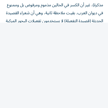
في ديوان العرب. بقيت ملاحظة ثانية، وهي أن شعراء القصيدة
الحديثة (قصيدة التفعيلة) لا يستخدمون تفعيلات البحور المركبة
مثل البسيط (مستفعلن فاعلن، مستفعلن، فاعلن) أو بحر
الخفيف: (فاعلاتن مستفعلن فاعلاتن) وذلك لصعوبة هذا
التركيب الوزني في الشعر الحديث. من المهم القول أيضاً، إن
بعض شعراء قصيدة النثر يعرفون العروض، والبعض يجهله
جهلاً مطبقاً، وهذه قضية عروضية أخرى لها الكثير من
الملابسات والشروح.
yabolouz@gmail.com
المقالة التالية