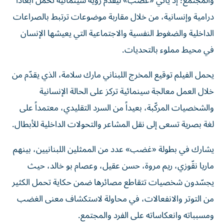
والمجتمع؛ إذ يأتي «غضب» ليقدّم رؤية سينمائية تحمل أبعاداً
درامية وإنسانية، من خلال مقاربة موضوعات ترتبط بالصراعات
الداخلية والضغوط النفسية والاجتماعية التي يعيشها الإنسان
في محيط مملوء بالتحديات.
يحمل الفيلم توقيع المخرج اللبناني مارك سلامة، الذي يقدّم من
خلال العمل معالجة سينمائية تركز على الحالة الإنسانية
والشخصيات المركّبة، بعيداً من السرد التقليدي، معتمداً على
لغة بصرية تسعى إلى نقل المشاعر والتحولات الداخلية للأبطال.
يشارك في بطولة «غضب» عدد من الممثلين اللبنانيين، بينهم
ماريا نقّوزي، ريم مروة، حسن عقيل، وعصام بو خالد، حيث
يجسّدون شخصيات تتقاطع مصائرها ضمن حكاية تحمل الكثير
من التوتر والانفعالات، في محاولة لاستكشاف معنى الغضب
ومسبباته وانعكاساته على الفرد والمجتمع.