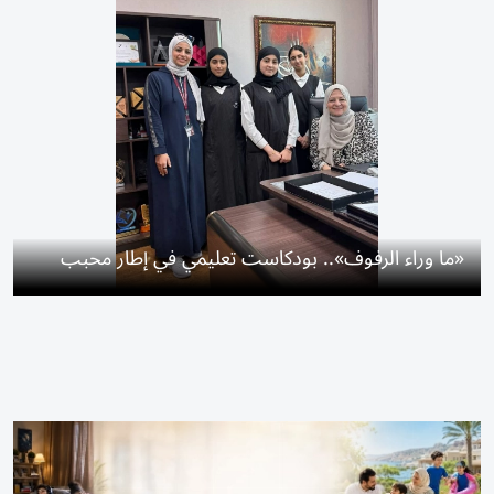
«ما وراء الرفوف».. بودكاست تعليمي في إطار محبب