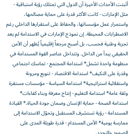
أثبتت الأحداث الأخيرة أن الدول التي تمتلك رؤية استباقية -
مثل الإمارات - كانت الأكثر قدرة على حماية مصالحها،
واستمرار عمل مؤسساتها، والحفاظ على استقرارها الداخلي رغم
الاضطرابات المحيطة. إن نموذج الإمارات في الاستدامة لم يعد
تجربة وطنية فحسب، بل أصبح مرجعاً إقليمياً يُظهر أن الأمن
الحقيقي يبدأ من الداخل. وتتداخل عناصر القوة المستدامة في
منظومة واحدة تشمل* استدامة المجتمع - تماسك اجتماعي
وقدرة على التكيف* استدامة الاقتصاد - تنويع ومرونة
واستقلالية استراتيجية* استدامة السياسة - مؤسسات مستقرة
وثقة عامة* استدامة التعليم - إنتاج معرفة وبناء كفاءات*
استدامة الصحة - حماية الإنسان وضمان جودة الحياة.* القيادة
المستدامة - رؤية تستشرف المستقبل وتحوّل الاستدامة إلى
ممارسة يومية* الأمن المستدام - قدرة طويلة المدى على
الصمود والتجدد.