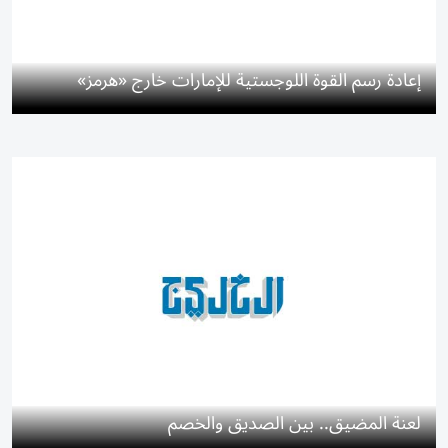
إعادة رسم القوة اللوجستية للإمارات خارج «هرمز»
لعنة المضيق.. بين الصديق والخصم