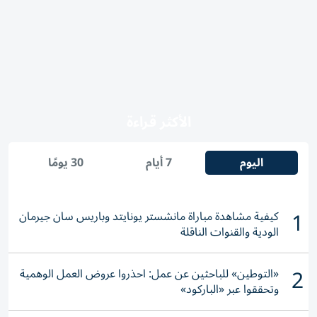
الأكثر قراءة
اليوم
7 أيام
30 يومًا
1
كيفية مشاهدة مباراة مانشستر يونايتد وباريس سان جيرمان
الودية والقنوات الناقلة
2
«التوطين» للباحثين عن عمل: احذروا عروض العمل الوهمية
وتحققوا عبر «الباركود»