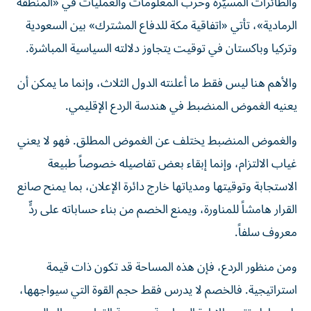
والطائرات المسيّرة وحرب المعلومات والعمليات في «المنطقة
الرمادية»، تأتي «اتفاقية مكة للدفاع المشترك» بين السعودية
وتركيا وباكستان في توقيت يتجاوز دلالته السياسية المباشرة.
والأهم هنا ليس فقط ما أعلنته الدول الثلاث، وإنما ما يمكن أن
يعنيه الغموض المنضبط في هندسة الردع الإقليمي.
والغموض المنضبط يختلف عن الغموض المطلق. فهو لا يعني
غياب الالتزام، وإنما إبقاء بعض تفاصيله خصوصاً طبيعة
الاستجابة وتوقيتها ومدياتها خارج دائرة الإعلان، بما يمنح صانع
القرار هامشاً للمناورة، ويمنع الخصم من بناء حساباته على ردٍّ
معروف سلفاً.
ومن منظور الردع، فإن هذه المساحة قد تكون ذات قيمة
استراتيجية. فالخصم لا يدرس فقط حجم القوة التي سيواجهها،