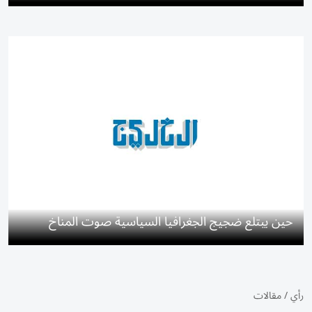
حين يبتلع ضجيج الجغرافيا السياسية صوت المناخ
رأي
/
مقالات