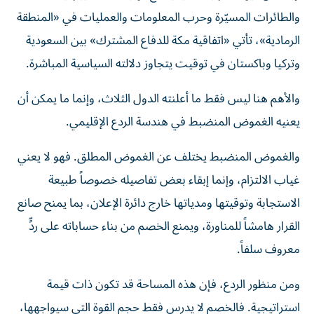
والطائرات المسيّرة وحرب المعلومات والعمليات في «المنطقة
الرمادية»، تأتي «اتفاقية مكة للدفاع المشترك» بين السعودية
وتركيا وباكستان في توقيت يتجاوز دلالته السياسية المباشرة.
والأهم هنا ليس فقط ما أعلنته الدول الثلاث، وإنما ما يمكن أن
يعنيه الغموض المنضبط في هندسة الردع الإقليمي.
والغموض المنضبط يختلف عن الغموض المطلق. فهو لا يعني
غياب الالتزام، وإنما إبقاء بعض تفاصيله خصوصاً طبيعة
الاستجابة وتوقيتها ومدياتها خارج دائرة الإعلان، بما يمنح صانع
القرار هامشاً للمناورة، ويمنع الخصم من بناء حساباته على ردٍّ
معروف سلفاً.
ومن منظور الردع، فإن هذه المساحة قد تكون ذات قيمة
استراتيجية. فالخصم لا يدرس فقط حجم القوة التي سيواجهها،