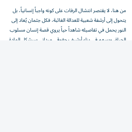
من هنا، لا يقتصر انتشال الرفات على كونه واجباً إنسانياً، بل
يتحول إلى أرشفة شعبية للعدالة الغائبة، فكل جثمان يُعاد إلى
النور يحمل في تفاصيله شاهداً حياً يروي قصة إنسان مسلوب
الحياة، ويسهم في بناء أرشيف حقوقي ميداني سيشكل المادة
الخام الأساسية لأيّ محاكمات دولية مستقبلية.
وعلى الرغم من المأساة وقسوة تفاصيلها الدامية، إلا أن هذه
المشاهد تُعيد صياغة مفهوم الذاكرة الجمعية وتجديد الوعي
بالحق الفلسطيني، فالأسر في غزة التي تحفر الأنقاض بأيديها
العارية لا تبحث عن رفات أبنائها فقط، بل تخوض صراعاً
وجودياً ضد المحو، والإلغاء، والنسيان، فاستخراج الرفات ودفنه
في تراب الوطن ليس مجرد إكرام للموتى، بل هو فعل نضالي
بامتياز، يُعلن الرفض التام لدفن الحق الفلسطيني تحت الركام.
وسيظل ملف المفقودين تحت الركام في هذه المدينة المكلومة