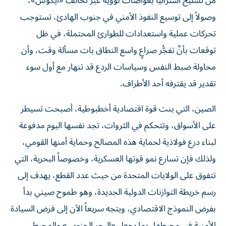
من تسليح أستراليا بغواصات نووية عبر تحالف «أيكوس»،
وصولاً إلى توسيع النفوذ الأمني في جنوب الهادئ، تستوجب
تحركات عملية واستعدادات للطوارئ المحتملة، في ظل
توقعات بأنَّ تفجُّر صراعٍ واسع النطاق بات مسألة وقت، وأن
محاولة ضبط النفس وسياسات الردع قد تنهار مع أول سوء
تقدير قد يقترفه أحد الأطراف.
الصين، التي بنت قوة اقتصادية أخطبوطية، أصبحت تسيطر
على الأسواق، وتتحكم في الثروات، تجد نفسها اليوم مدفوعة
لبناء درع فولاذية لحماية هذه المصالح وحماية أمنها القومي،
ولذلك فإن تسارع نمو قوتها العسكرية، وخصوصاً البحرية، التي
تتفوق على الولايات المتحدة من حيث عدد القطع، يهدف إلى
رسم خريطة التوازنات الدولية الجديدة، وهو طموح صيني بدأ
بفرض النموذج الاقتصادي، ويتجه سريعاً الآن إلى فرض السيادة
الأمنية في محيطها، بما يجعل «البحر الجنوبي» والمحيط