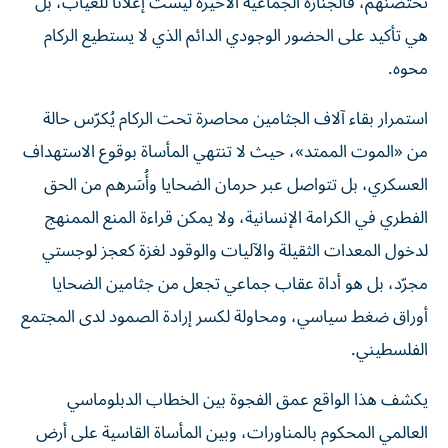
هي تأكيد على الحضور الوجودي الدائم الذي لا يستطيع الركام
محوه.
استمرار بقاء آلاف الجثامين محاصرة تحت الركام يُكرّس حالة
من «الموت الممتد»، حيث لا تنتهي المأساة بوقوع الاستهداف
العسكري، بل تتواصل عبر حرمان الضحايا وأُسَرهم من الحق
الفطري في الكرامة الإنسانية، ولا يمكن قراءة المنع الممنهج
لدخول المعدات الثقيلة والآليات والوقود لغزة كعجز لوجستي
مجرّد، بل هو أداة عقاب جماعي تجعل من جثامين الضحايا
أوراق ضغط سياسي، ومحاولة لكسر إرادة الصمود لدى المجتمع
الفلسطيني.
يكشف هذا الواقع عمق الفجوة بين الخطاب الدبلوماسي
العالمي المحكوم بالمناورات، وبين المأساة القاسية على أرض
غزة. إن اختزال أجساد 112 فلسطينياً، وغيرهم ممن لا يزالون