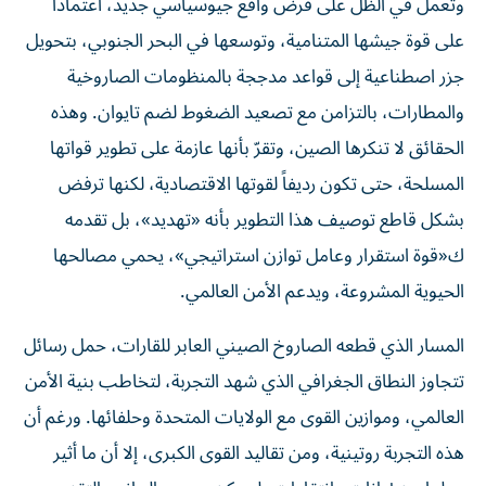
وتعمل في الظل على فرض واقع جيوسياسي جديد، اعتماداً
على قوة جيشها المتنامية، وتوسعها في البحر الجنوبي، بتحويل
جزر اصطناعية إلى قواعد مدججة بالمنظومات الصاروخية
والمطارات، بالتزامن مع تصعيد الضغوط لضم تايوان. وهذه
الحقائق لا تنكرها الصين، وتقرّ بأنها عازمة على تطوير قواتها
المسلحة، حتى تكون رديفاً لقوتها الاقتصادية، لكنها ترفض
بشكل قاطع توصيف هذا التطوير بأنه «تهديد»، بل تقدمه
ك«قوة استقرار وعامل توازن استراتيجي»، يحمي مصالحها
الحيوية المشروعة، ويدعم الأمن العالمي.
المسار الذي قطعه الصاروخ الصيني العابر للقارات، حمل رسائل
تتجاوز النطاق الجغرافي الذي شهد التجربة، لتخاطب بنية الأمن
العالمي، وموازين القوى مع الولايات المتحدة وحلفائها. ورغم أن
هذه التجربة روتينية، ومن تقاليد القوى الكبرى، إلا أن ما أثير