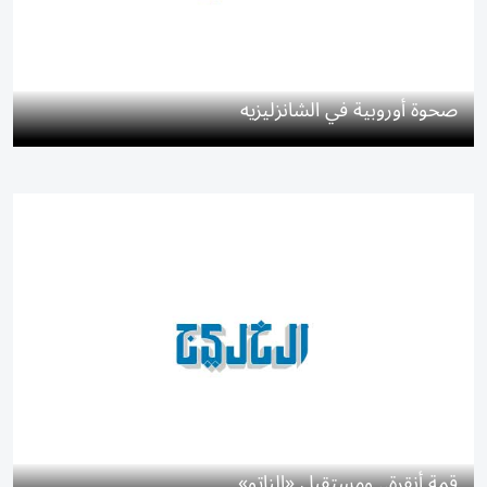
صحوة أوروبية في الشانزليزيه
قمة أنقرة.. ومستقبل «الناتو»