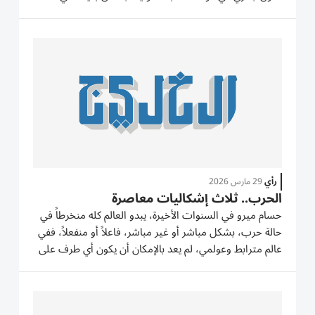
العقود التي تلت نهاية الحرب الباردة تعيش تقلبات عديدة،
لكنها بقيت محافظة إلى حدّ معقول على الكثير من أسسها
العامّة، ويطال...
رأي
29 مارس 2026
الحرب.. ثلاث إشكاليات معاصرة
حسام ميرو في السنوات الأخيرة، يبدو العالم كله منخرطاً في
حالة حرب، بشكل مباشر أو غير مباشر، فاعلاً أو منفعلاً، ففي
عالم مترابط وعولمي، لم يعد بالإمكان أن يكون أي طرف على
الحياد المطلق، فطالما أن العولمة أوجدت اعتمادية غير
مسبوقة على الآخر، فهذا يعني بالضرورة حدوث حالة...