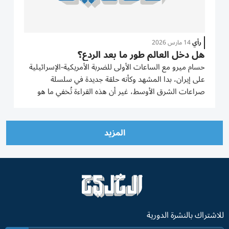
رأي
14 مارس 2026
هل دخل العالم طور ما بعد الردع؟
حسام ميرو مع الساعات الأولى للضربة الأمريكية-الإسرائيلية
على إيران، بدا المشهد وكأنه حلقة جديدة في سلسلة
صراعات الشرق الأوسط، غير أن هذه القراءة تُخفي ما هو
أعمق، فنحن لسنا أمام مواجهة عسكرية فحسب، وإنما أمام
اختبارٍ لمعادلة استقرّ عليها النظام الدولي لعقود، معادلة
تقول...
المزيد
للاشتراك بالنشرة الدورية