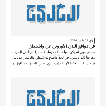
رأي
22 مارس 2026
في دوافع النأي الأوروبي عن واشنطن
حسام ميرو لم يكن موقف الحكومة الإسبانية الرافض للحرب
مفاجئاً للأوروبيين، في تحدٍّ واضح لواشنطن والرئيس دونالد
ترامب، ليس فقط لأن الحزب الذي ينتمي إليه رئيس الوزراء
بيدرو سانشيز هو حزب يساري «الحزب الاشتراكي العمالي»،
الأمر الذي قد يفسر هذا الموقف نسبياً، لكن الدلالات...