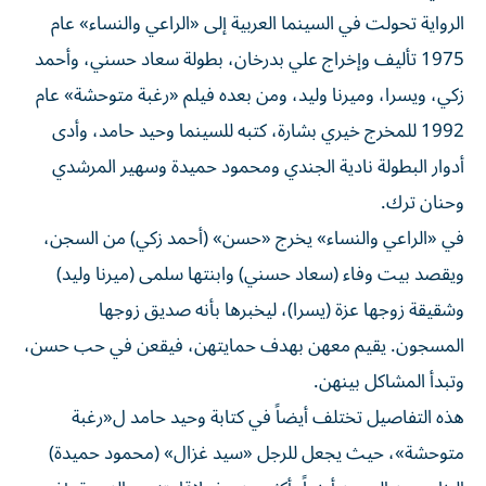
الرواية تحولت في السينما العربية إلى «الراعي والنساء» عام
1975 تأليف وإخراج علي بدرخان، بطولة سعاد حسني، وأحمد
زكي، ويسرا، وميرنا وليد، ومن بعده فيلم «رغبة متوحشة» عام
1992 للمخرج خيري بشارة، كتبه للسينما وحيد حامد، وأدى
أدوار البطولة نادية الجندي ومحمود حميدة وسهير المرشدي
وحنان ترك.
في «الراعي والنساء» يخرج «حسن» (أحمد زكي) من السجن،
ويقصد بيت وفاء (سعاد حسني) وابنتها سلمى (ميرنا وليد)
وشقيقة زوجها عزة (يسرا)، ليخبرها بأنه صديق زوجها
المسجون. يقيم معهن بهدف حمايتهن، فيقعن في حب حسن،
وتبدأ المشاكل بينهن.
هذه التفاصيل تختلف أيضاً في كتابة وحيد حامد ل«رغبة
متوحشة»، حيث يجعل للرجل «سيد غزال» (محمود حميدة)