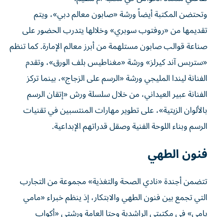
وتحتضن المكتبة أيضاً ورشة «صابون معالم دبي»، ويتم
تقديمها من «روفتوب سوبري» وخلالها يتدرب الحضور على
صناعة قوالب صابون مستلهمة من أبرز معالم الإمارة. كما تنظم
«ستربس آند كيرلز» ورشة «مغناطيس بلف الورق»، وتقدم
الفنانة ليندا المليجي ورشة «الرسم على الزجاج»، بينما تركز
الفنانة عبير العيداني، من خلال سلسلة ورش «إتقان الرسم
بالألوان الزيتية»، على تطوير مهارات المنتسبين في تقنيات
الرسم وبناء اللوحة الفنية وصقل قدراتهم الإبداعية.
فنون الطهي
تتضمن أجندة «نادي الصحة والتغذية» مجموعة من التجارب
التي تجمع بين فنون الطهي والابتكار، إذ ينظم خبراء «مامي
يامي» في مكتبتي الراشدية وحتا العامة ورشتي «أكواب