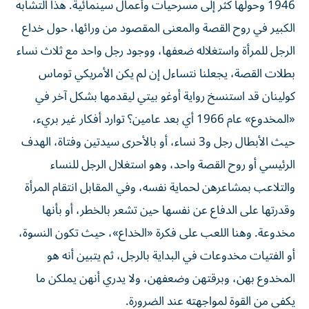
1946 وحولها كثر إلى مسرحيات وأعمال سينمائية. هذا التشابه
الكبير في روح القصة والمعنى المقصود من ورائها، حول خداع
الرجل للمرأة واستغلاله ضعفها، ووجود رجل واحد مع ثلاث نساء
بطلات القصة، يجعلنا نتساءل إن لم يكن الأمريكي توماس
كولينان قد استنسخ رواية أوغو بيتي ليقدمها بشكل آخر في
«المخدوع» عام 1966 أي بعد عامين؟ توارد أفكار غير بريء،
حيث الأبطال رجل و3 نساء، أو بالأحرى سيدتين وفتاة، الهدف
الرئيسي أو روح القصة واحد، وهو استغلال الرجل للنساء
والتلاعب بمشاعرهن لحماية نفسه، وفي المقابل انتقام المرأة
وقدرتها على الدفاع عن نفسها حين تشعر بالخطر، أو بأنها
مخدوعة. وهنا اللعب على فكرة «الخداع»، حيث تكون النسوة،
أو الفتيات مخدوعات في البداية بالرجل، ثم يتبين أنه هو
المخدوع بهن، وبرقتهن وضعفهن، ولا يدري أنهن يملكن ما
يكفي من القوة لمواجهته عند الضرورة.