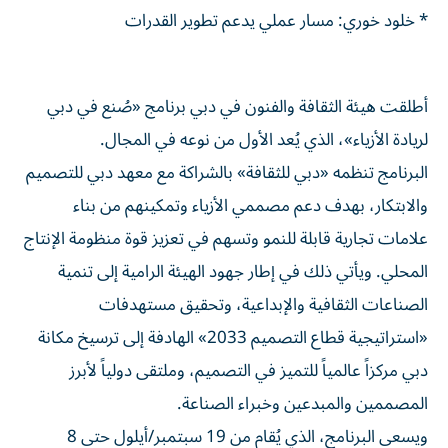
* خلود خوري: مسار عملي يدعم تطوير القدرات
أطلقت هيئة الثقافة والفنون في دبي برنامج «صُنع في دبي
لريادة الأزياء»، الذي يُعد الأول من نوعه في المجال.
البرنامج تنظمه «دبي للثقافة» بالشراكة مع معهد دبي للتصميم
والابتكار، بهدف دعم مصممي الأزياء وتمكينهم من بناء
علامات تجارية قابلة للنمو وتسهم في تعزيز قوة منظومة الإنتاج
المحلي. ويأتي ذلك في إطار جهود الهيئة الرامية إلى تنمية
الصناعات الثقافية والإبداعية، وتحقيق مستهدفات
«استراتيجية قطاع التصميم 2033» الهادفة إلى ترسيخ مكانة
دبي مركزاً عالمياً للتميز في التصميم، وملتقى دولياً لأبرز
المصممين والمبدعين وخبراء الصناعة.
ويسعى البرنامج، الذي يُقام من 19 سبتمبر/أيلول حتى 8
نوفمبر/تشرين الثاني المقبلين، على مدار 8 عطلات نهاية