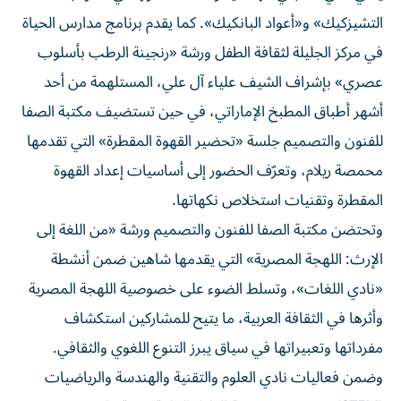
التشيزكيك» و«أعواد البانكيك». كما يقدم برنامج مدارس الحياة
في مركز الجليلة لثقافة الطفل ورشة «رنجينة الرطب بأسلوب
عصري» بإشراف الشيف علياء آل علي، المستلهمة من أحد
أشهر أطباق المطبخ الإماراتي، في حين تستضيف مكتبة الصفا
للفنون والتصميم جلسة «تحضير القهوة المقطرة» التي تقدمها
محمصة ريلام، وتعرّف الحضور إلى أساسيات إعداد القهوة
المقطرة وتقنيات استخلاص نكهاتها.
وتحتضن مكتبة الصفا للفنون والتصميم ورشة «من اللغة إلى
الإرث: اللهجة المصرية» التي يقدمها شاهين ضمن أنشطة
«نادي اللغات»، وتسلط الضوء على خصوصية اللهجة المصرية
وأثرها في الثقافة العربية، ما يتيح للمشاركين استكشاف
مفرداتها وتعبيراتها في سياق يبرز التنوع اللغوي والثقافي.
وضمن فعاليات نادي العلوم والتقنية والهندسة والرياضيات