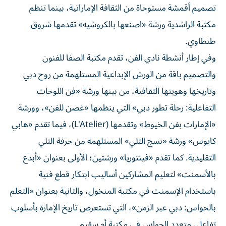
تصميم أقمشة مستوحاة من الثقافة الإماراتية، بينما تنظم
مكتبة الراشدية ورشة «اصنعها بالكروشيه» تقدمها شروق
طنطاوي.
وفي إطار أنشطة نادي الفن، تقدم مكتبة الصفا للفنون
والتصميم باقة من الورش الإبداعية المستلهمة من روح دبي
وتاريخها وهويتها الثقافية، من بينها ورشة «فن اللوحات
التفاعلية: رحلة تطور دبي» التي ينظمها «غصن للفن»، وورشة
«الإمارات بفن الخيوط» وتقدمها (L'Atelier)، فيما تقدم «هابي
كايوس» ورشة «نسج التلي» المستلهمة من حرفة التلي
التقليدية. كما تقدم «فينتوريا» ورشتين؛ الأولى بعنوان «أبدع
بالأسمنت» لتعليم المشاركين أساليب ابتكار قطع فنية
باستخدام الإسمنت في مكتبة المنخول، والثانية بعنوان «التعلم
بالحواس: دبي عبر الزمن»، التي تستعرض تاريخ الإمارة بأسلوب
تفاعلي متعدد الحواس في مكتبة أم سقيم.