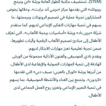
(STEM)، تستضيف مكتبة الطوار العامة ورشة «ابنِ وبرمج
روبوتك» التي يقدمها مركز «بريني آند برايت»، وخلالها يخوض
المشاركون تجربة عملية في تصميم الروبوتات وبرمجتها، ما
يسهم في تنمية مهارات التفكير الإبداعي لديهم. كما ستقدم
شركة «برين باد» ورشة «أساسيات برمجة الألعاب»، التي تعرّف
الأطفال إلى مبادئ تصميم الألعاب الرقمية وآليات تطويرها،
ضمن تجربة تعليمية تعزز مهارات الابتكار لديهم.
ويقدم نادي الموسيقى والفنون الأدائية مجموعة من الورش
الهادفة إلى تنمية المهارات الصوتية والإيقاعية لدى الأطفال،
من أبرزها ورشة «كورال بالعربي: صيف دبي» التي تقدمها
«كردون»، وتجمع بين الغناء والأنشطة الموسيقية، بما يسهم
في تنمية التعبير الإبداعي وتعزيز روح العمل الجماعي لدى
الأطفال.