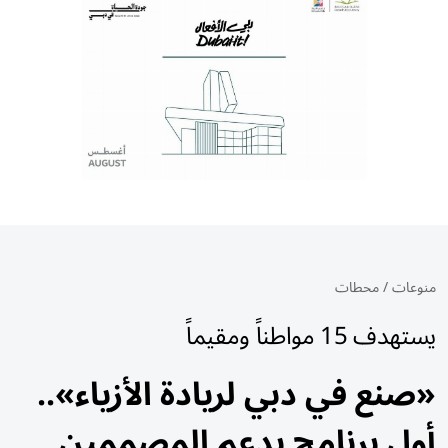
منوعات
/
محطات
يستهدف 15 مواطناً ومقيماً
«صنع في دبي لريادة الأزياء»..
أول برنامج يدعم المصممين