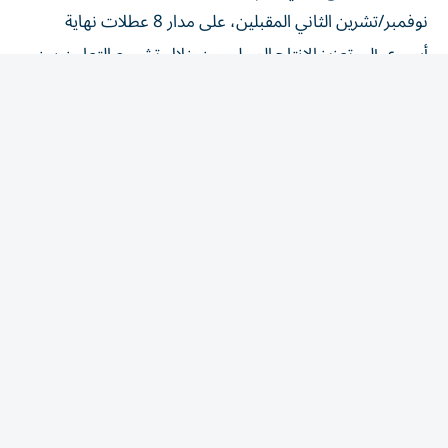
أسبوع، إلى تعزيز الإنتاج المحلي من خلال تشجيع التعاون بين
مصممي الأزياء مع المشاغل والمصنعين المحليين، بما يسهم
في تطوير القطاع في دبي، وتمكين المشاركين من بناء علامات
تجارية معاصرة ذات قيمة اقتصادية وقادرة على النمو
والمنافسة في قطاع التجزئة، وذلك من خلال سلسلة من
التجارب التطبيقية المتكاملة التي تجمع بين التميز في
التصميم، وكفاءة الإنتاج، وفهم متطلبات الأسواق والتفاعل مع
خبراء القطاع، ما يمنح المشاركين ما يحتاجون إليه من مهارات
إبداعية وتقنية وتجارية تمكنهم من بناء علامات أزياء جاهزة
للسوق وقابلة للنمو.
ويستهدف البرنامج 15 مصمماً من مواطني الدولة والمقيمين
ممن يمتلكون رؤية واضحة لتطوير علامة أزياء قائمة، ويطمحون
إلى صقل أفكارهم الإبداعية، وتحويل فكرة واعدة إلى مشروع