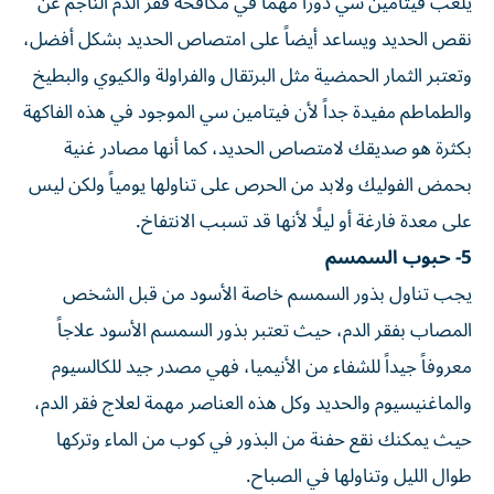
يلعب فيتامين سي دوراً مهماً في مكافحة فقر الدم الناجم عن
نقص الحديد ويساعد أيضاً على امتصاص الحديد بشكل أفضل،
وتعتبر الثمار الحمضية مثل البرتقال والفراولة والكيوي والبطيخ
والطماطم مفيدة جداً لأن فيتامين سي الموجود في هذه الفاكهة
بكثرة هو صديقك لامتصاص الحديد، كما أنها مصادر غنية
بحمض الفوليك ولابد من الحرص على تناولها يومياً ولكن ليس
على معدة فارغة أو ليلًا لأنها قد تسبب الانتفاخ.
5- حبوب السمسم
يجب تناول بذور السمسم خاصة الأسود من قبل الشخص
المصاب بفقر الدم، حيث تعتبر بذور السمسم الأسود علاجاً
معروفاً جيداً للشفاء من الأنيميا، فهي مصدر جيد للكالسيوم
والماغنيسيوم والحديد وكل هذه العناصر مهمة لعلاج فقر الدم،
حيث يمكنك نقع حفنة من البذور في كوب من الماء وتركها
طوال الليل وتناولها في الصباح.