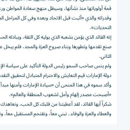
قمة أولوياتها منذ نشأتها، وسيظل منهج سعادة المواطن ور
وقدراته والذي «أثبت قبل الاتحاد وبعده وفي كل المراحل الصع
التحديات».
إنه القائد الذي يؤمن بشعبه الذي يوليه كل الثقة، ويبادله ال
صنع تقدمها وتطورها وبناء صروح العزة والمجد، فلم يبخل علي
الثاني.
ولم ينس صاحب السمو رئيس الدولة التأكيد على سياسة الإمار
دولة الإمارات قيم التعايش والاحترام المتبادل لتحقيق التقدم 
وأكد سموه في هذا المنحى أن «سيادة الإمارات وأمنها مبدأ أ
«أصبحت مصدر إلهام وأمل لشعوب المنطقة والعالم».
شكراً أيها القائد، لقد أعطيتنا من قلبك كل الحب، ونعاهدك أ
والعطاء والعزة والوفاء.. نبني معاً، ونقتحم المستقبل معاً، ون