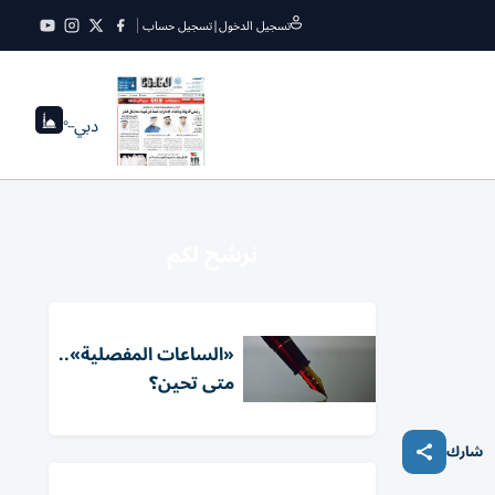
تسجيل الدخول
|
تسجيل حساب
دبي
--°
نرشح لكم
«الساعات المفصلية»..
متى تحين؟
شارك