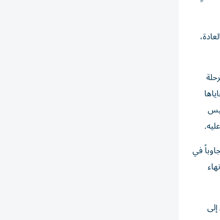
لعادة،
حلة
ياها
ئيس
ليه.
اوباً في
هاء
إلى