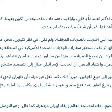
، الأكثر اهتماماً بالآتي، وارتقبت «ساعات مفصلية» لن تكون بعيدة، كا
دافها، غير أن شيئاً، مرة جديدة، لم يحدث.
ة التي اقترنت بالضربات المرتقبة، ولم تكن، في نظر كثيرين، مجرد مر
ا ترافقت بتحذير سفارات الولايات المتحدة الأمريكية في المنطقة رعا
زاد من ترجيح الضربة ما سبقها من مشاورات بين بنيامين نتنياهو، ر
نطن، واعتقاد البعض أن الجانب الإسرائيلي ميال إلى التصعيد مشجّع ع
ور إلى مربع اللايقين، مبرراً ذلك، كما فعل غير مرة، بأن طهران تبدي تج
في بلوغ اتفاق يعيد فتح مضيق هرمز «بشكل فوري وكامل وشامل» و«إن
جوم، إعلاء لمصلحة العالم وإبقاء لإيران مزدهرة، كما قال، وهو التوصل 