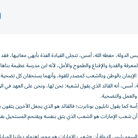
الدولة، حفظه الله، أمس، تتجلى القيادة الفذة بأبهى معانيها، فق
معرفة والقدرة والإقناع والطموح والأمل، لأنه ابن مدرسة عظيمة بناها 
لى الإيمان بالوطن وبالشعب كمصدر للقوة، وأنهما يستحقان كل تضحية.
لة، أمس، أنه القائد الذي يقول لشعبه: نحن لها، ونحن على العهد في الو
 والعمل والتضحية.
ه كما يقول نابليون بونابرت؛ فالقائد هو الذي يجعل الآخرين يثقون به
شك أن شعب الإمارات هو الشعب الذي يثق بنفسه ويقتحم المستحيل بقو
السمو رئيس الدولة أن «شعب الإمارات هو محور اهتمام دولتنا المبار