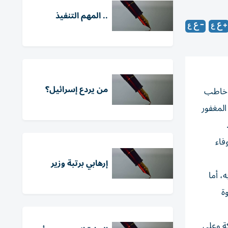
.. المهم التنفيذ
من يردع إسرائيل؟
د خاطب
المغفور
فاء
إرهابي برتبة وزير
، أما
ة
كة وعلى