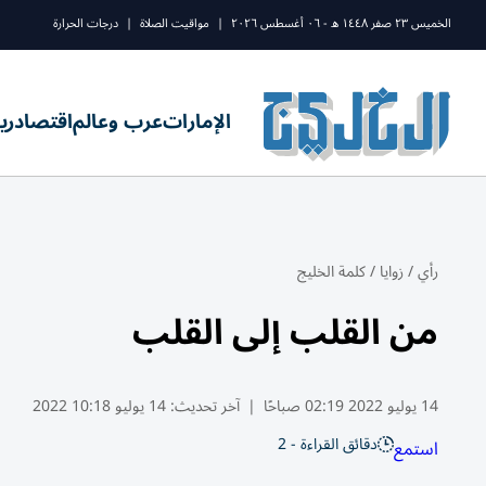
الخميس ٢٣ صفر ١٤٤٨ ه - ٠٦ أغسطس ٢٠٢٦
|
مواقيت الصلاة
|
درجات الحرارة
الإمارات
عرب وعالم
اقتصاد
ري
رأي
/
زوايا
/
كلمة الخليج
من القلب إلى القلب
14 يوليو 2022 02:19 صباحًا
|
آخر تحديث:
14 يوليو 10:18 2022
دقائق القراءة - 2
استمع