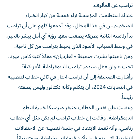
ترامب عن المألوف.
عندئذ استطلعت المؤسسة آراء خمسة من كبار الخبراء
المتخصصين في هذا المجال، وقد أجمعوا كلهم على أن ترامب
بدأ رئاسته الثانية بطريقة يصعب معها رؤية أي أمل يبشر بالخير،
في وسط الضباب الأسود الذي يحيط بترامب من كل ناحية.
ومن ناحيتها نشرت صحيفة «الغارديان» مقالاً كتبه كاس ميود،
تحت عنوان «هل سيدمر ترامب الديمقراطية الأمريكية؟.
وأشارت الصحيفة إلى أن ترامب اختار في ثاني خطاب لتنصيبه
في انتخابات 2024، أن يتكلم وكأنه دكتاتور وليس بصفته
رئيساً.
وعقبت على نفس الخطاب جنيفر ميرسيكا خبيرة النظم
الديمقراطية، وقالت إن خطاب ترامب لم يكن مثل أي خطاب
رئاسي، وأنه تعمد الابتعاد في جلسة تنصيبه عن الاحتفالات
التقليدية التي يتم فيها تأكيد قيمة الديمقراطية بصفته تراثاً