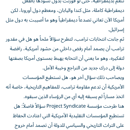
تنعم بديمقراطية، حتى لو قورنت بدول تسودها بالفعل
ديمقراطية كاملة، مثل كندا واليابان، ومعظم دول أوروبا، لكن
أمريكا الآن تعاني تصدعاً ديمقراطياً وهو ما أصيبت به دول مثل
إسرائيل.
ثم جاءت انتخابات ترامب، لتطرح سؤالاً ملحاً هو هل في مقدور
ترامب أن يصمد أمام رفض داخلي من حشود أمريكية، رافضة
لتفكيره، وهو ما يعني أن انتخابه يهبط بمستوى أمريكا بصفتها
دولة إلى درك جديد من التراجع وخيبة الأمل.
ويصاحب ذلك سؤال آخر هو، هل تستطيع المؤسسات
الأمريكية أن تدعم مقاومة ترامب، للمفاهيم التاريخية، خاصة أنه
اتخذ مساراً لم يسبقه إليه أي من الرؤساء الذين سبقوه.
هنا طرحت مؤسسة Project Syndicate سؤالاً فاصلاً: هل
تستطيع المؤسسات التقليدية الأمريكية التي اعتادت الحفاظ
على التراث التاريخي والسياسي للدولة أن تصمد أمام خروج