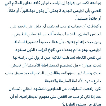
بجامعه تكساس بقولها إن ترامب تجاوز كافه معايير الحاكم التي
تقضي بأن الرئيس الجديد لا يمكن أن يكون ديكتاتوراً، أو ملكاً،
أو حاكماً مستبداً.
وأضافت أن خطاب ترامب لم يظهر أي دليل على الحنو على
الجنس البشري، فقد جاء صادماً للحس الإنساني الطبيعي،
ومن حيث إنه لم يعترف بأن هناك حدوداً دستورية لسلطة
الرئيس، وهو ما لم يحدث في تاريخ الرؤساء الذين سبقوه.
في نفس الاتجاه تساءلت الكاتبة جين كارول في دراسة لها
تحت عنوان: «هل تستطيع الديمقراطية الأمريكية أن تعيش
تحت رئاسة غير مسؤولة»، وقالت إن النظام الجديد سوف يقف
خارج حدود الأنظمة السليمة والعفيفة.
لكن ارتفعت تساؤلات من المتابعين للمشهد الحالي، تتساءل
عما إذا كان ترامب قد انقض على مفهوم الديمقراطية، أم أن
هناك من سبقوه للطريق؟