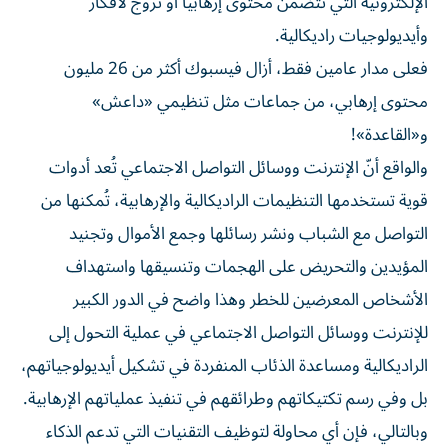
الإلكترونية التي تتضمن محتوى إرهابياً أو تروج لأفكار
وأيديولوجيات راديكالية.
فعلى مدار عامين فقط، أزال فيسبوك أكثر من 26 مليون
محتوى إرهابي، من جماعات مثل تنظيمي «داعش»
و«القاعدة»!
والواقع أنّ الإنترنت ووسائل التواصل الاجتماعي تُعد أدوات
قوية تستخدمها التنظيمات الراديكالية والإرهابية، تُمكنها من
التواصل مع الشباب ونشر رسائلها وجمع الأموال وتجنيد
المؤيدين والتحريض على الهجمات وتنسيقها واستهداف
الأشخاص المعرضين للخطر وهذا واضح في الدور الكبير
للإنترنت ووسائل التواصل الاجتماعي في عملية التحول إلى
الراديكالية ومساعدة الذئاب المنفردة في تشكيل أيديولوجياتهم،
بل وفي رسم تكتيكاتهم وطرائقهم في تنفيذ عملياتهم الإرهابية.
وبالتالي، فإن أي محاولة لتوظيف التقنيات التي تدعم الذكاء