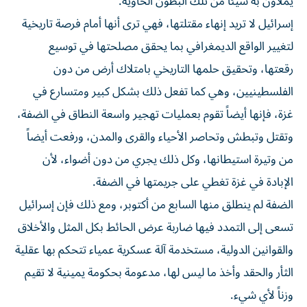
يملأون به شيئاً من تلك البطون الخاوية.
إسرائيل لا تريد إنهاء مقتلتها، فهي ترى أنها أمام فرصة تاريخية
لتغيير الواقع الديمغرافي بما يحقق مصلحتها في توسيع
رقعتها، وتحقيق حلمها التاريخي بامتلاك أرض من دون
الفلسطينيين، وهي كما تفعل ذلك بشكل كبير ومتسارع في
غزة، فإنها أيضاً تقوم بعمليات تهجير واسعة النطاق في الضفة،
وتقتل وتبطش وتحاصر الأحياء والقرى والمدن، ورفعت أيضاً
من وتيرة استيطانها، وكل ذلك يجري من دون أضواء، لأن
الإبادة في غزة تغطي على جريمتها في الضفة.
الضفة لم ينطلق منها السابع من أكتوبر، ومع ذلك فإن إسرائيل
تسعى إلى التمدد فيها ضاربة عرض الحائط بكل المثل والأخلاق
والقوانين الدولية، مستخدمة آلة عسكرية عمياء تتحكم بها عقلية
الثأر والحقد وأخذ ما ليس لها، مدعومة بحكومة يمينية لا تقيم
وزناً لأي شيء.