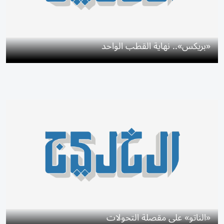
«بريكس».. نهاية القطب الواحد
«الناتو» على مقصلة التحولات