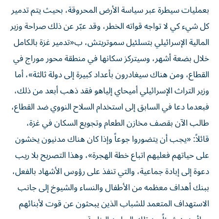
بعمليات سيطرة عبر سياسة الأرض المحروقة، بحيث يتم تدمير
كل شيء كي لا تواجه قواته الخطر، وقد عبّر عن ذلك صراحة وزير
المالية الإسرائيلي بتسلئيل سموتريتش، ب«تدمير غزة بالكامل
خلال بضعة أشهر، وسيتركز سكانها في منطقة محور موراج في
القطاع، ومن هناك سيغادرون بأعداد كبيرة إلى دولة ثالثة»، أما
وزير التراث الإسرائيلي أميحاي إلياهو فقد ذهب أبعد من ذلك،
فبعدما دعا في السابق إلى استخدام السلاح النووي ضد القطاع،
طالب الآن بقصف مخازن الطعام وتجويع السكان في غزة،
قائلاً: «يجب أن يتضوروا جوعاً وإذا كان هناك مدنيون يخشون
على حياتهم فعليهم اتباع خطة الهجرة»، وهذا التصريح بلا ريب
دعوة إلى إبادة جماعية، والتي تنفذ على رؤوس الأشهاد بالفعل،
ببنك أهداف معظمه من الأطفال والنساء والشيوخ إلى جانب
الاستهداف المتعمد للشباب الذين يبحثون عن قوت لأبنائهم