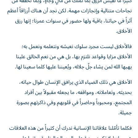
كثيراً ما نقيس الرزق بما نملك من مالٍ وجاهٍ، وبما نحققه من
نجاحات متتالية وإنجازات مهمة. لكن نجد أن هناك أرزاقاً أعظم
أثراً في حياتنا، باقية ولها حضور في سنوات عمرنا؛ إنها رزق
الأخلاق.
فالأخلاق ليست مجرد سلوك نعيشه ونتعلمه ونعمل به؛
الأخلاق مزايا وقواعد نلتزم بها، بل هي من نعم الخالق علينا
يهبها الله لمن يشاء جلّ جلاله، ويُعيننا عليها كلما سعينا لها.
الأخلاق هي ذلك الضياء الذي يرافق الإنسان طوال حياته،
بحديثه، وتعاملاته، ومواقفه، ما يجعله مقبولاً بين أفراد
المجتمع، ومحبوباً وحاضراً في قلوبهم وفي ذاكرتهم بصورة
جميلة.
فكلما تأمّلنا علاقاتنا الإنسانية ندرك أن كثيراً من هذه العلاقات