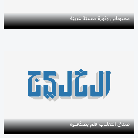
محبوباني وثورة نفسيّة عربيّة
صدق الثعلـب فلم يصدّقـوه