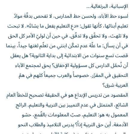
الإسبانية، البرتغالية...
لسوء حظ الآباء، ولحسن حظ المدارس، لا تفحص بدقّة موادّ
تعليم أبنائها، كأنها تقول: «دعِ التعليم يفعل ما يشاءُ». لا تبحث
ولا تلهث، ولا تحقّق ولا تدقّق. في حين أن لوليّ الأمر كل الحق
في أن يسأل: ما علّة عدم تمكّن ابنتي من تعلّم لغتها جيداً، بينما
قضت تسع سنوات من الابتدائية إلى بداية الثانوية؟ هل يعقل
أن نُحمّل الدارس كل مسؤولية الإخفاق؟ يحق لمجتمع الآباء
التحقيق في المقرّر. خصوصاً والعرب جميعاً كلهم في همّ
العربية شرق؟
المقصود من تدريس الإبداع هو في الحقيقة تصحيح للخطأ العام
الشائع، المتمثل في عدم التمييز بين التربية والتعليم. الرائج
المعمول به هو: التعليم، صبّ المعلومات بالقُمع، حشو
الأدمغة. أين حق التربية إذاً؟ يدرس التلاميذ والطلاب النحو