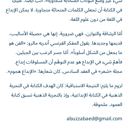
شيء غير وضع النوتات المتحابّة متجاورة». أنتِ أيضاً، عليكِ
في الكتابة أن تجعلي الكلمات المتحابّة متجاورة. لا يمكن الإبداع
في اللغة من دون علوم اللغة.
أمّا الرشاقة والتوازن، فهي ضرورية. إنها هي حصيلة الأساليب،
قديمها وجديدها. يقول المفكر الفرنسي أندريه مالرو: «الفن هو
ما يجعل من الشكل أسلوباً». أمّا جسر الرعب بين الجبلين،
فأهمّ شيء في الإبداع هو عدم التوهّم أن المسلوقات إبداع.
مجلة «شعر» في العقد السادس، كان شعارها: «الإبداع هجوم».
لزوم ما يلزم: النتيجة الاستباقية: كان الهدف الكتابة في التجربة
الذهنية في الكتابة الإبداعية، وإذ بالتجربة الذهنية تسبق كتابة
العمود. ملحوقة.
abuzzabaed@gmail.com