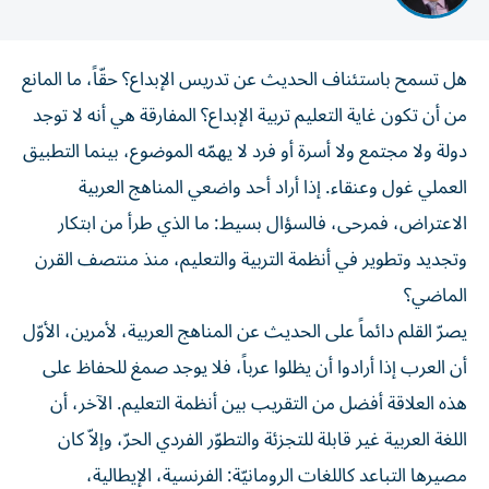
هل تسمح باستئناف الحديث عن تدريس الإبداع؟ حقّاً، ما المانع
من أن تكون غاية التعليم تربية الإبداع؟ المفارقة هي أنه لا توجد
دولة ولا مجتمع ولا أسرة أو فرد لا يهمّه الموضوع، بينما التطبيق
العملي غول وعنقاء. إذا أراد أحد واضعي المناهج العربية
الاعتراض، فمرحى، فالسؤال بسيط: ما الذي طرأ من ابتكار
وتجديد وتطوير في أنظمة التربية والتعليم، منذ منتصف القرن
الماضي؟
يصرّ القلم دائماً على الحديث عن المناهج العربية، لأمرين، الأوّل
أن العرب إذا أرادوا أن يظلوا عرباً، فلا يوجد صمغ للحفاظ على
هذه العلاقة أفضل من التقريب بين أنظمة التعليم. الآخر، أن
اللغة العربية غير قابلة للتجزئة والتطوّر الفردي الحرّ، وإلاّ كان
مصيرها التباعد كاللغات الرومانيّة: الفرنسية، الإيطالية،