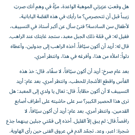
هل وقعتِ عزيزتي الموهبة الواعدة، مرّةً في وهم أنك صرتِ
زبيباً قبل أن تتحصرمي؟ ما رأيك في هذه القصّة اليابانية،
لأطفال سن السادسة؟ فتىً سأل عن أكبر أستاذ في التسييف،
فقيل له: في قمّة ذلك الجبل معبد، ستجد غايتك عند الراهب.
قال له: أريد أن أكون سيّافاً. أخذه الراهب إلى جدولين، وأعطاه
دلواً: املأه من هذا، وأفرغه في هذا، وانتظر أمري.
بعد عام صرخ: أريد أن أكون سيّافاً، لا سقّاء. قال: خذ هذه
الفأس واقطع الأشجار للحطب، وانتظر أمري. بعد عام: أريد
التسييف لا أن أكون حطّاباً. قال: تعال يا ولدي إلى المعبد: هل
ترى هذا الحصير الكبير؟ سر على حاشيته على أطراف أصابع
القدمين، وانتظر أمري. بعد عام: أريد أن أكون سيّافاً، لا
راقصاً.قال: لم يبق إلاّ القليل. أخذه إلى قمّتي جبلين بينهما جذع
شجرة: اعبر، وعد. تجمّد الدم في عروق الفتى حين رأى الهاوية.