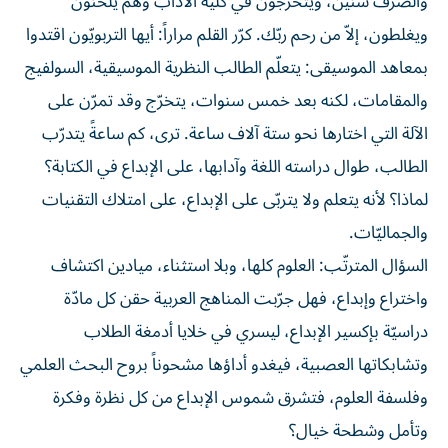
والصرف سنين، ويتخرّجون في كلية الآداب وهم يلحنون
ويغلطون، إلاّ من رحم ربّك. كرّر القلم مراراً: أيها التربويّون اقتدوا
بمعاهد الموسيقى: يتعلّم الطالب النظرية الموسيقية، السولفيج
والمقامات، لكنه بعد خمس سنوات، يتخرّج وقد تمرّن على
الآلة التي اختارها نحو ستة آلاف ساعة. ترى، كم ساعةً يتدرّب
الطالب، طوال دراسته اللغة وآدابها، على الإبداع في الكتابة؟
لماذا؟ لأنه يتعلم ولا يتربّى على الإبداع، على امتلاك التقنيات
والجماليّات.
السؤال المترتّب: العلوم كلها، وبلا استثناء، ميادين اكتشاف
واختراع وإبداع، فهل جرّبت المناهج العربية حقن كل مادّة
دراسيّة بإكسير الإبداع، ليسري في خلايا أدمغة الطلاب
وتشابكاتها العصبية، فيغدو أداؤها مشحوناً بروح البحث العلمي
وفلسفة العلوم، فتشرق شموس الإبداع من كل نظرة وفكرة
وتأمل وشطحة خيال؟