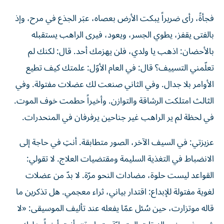
فجأةً، رأى ضريراً يبكت الأرض بعصاه، عبَر الجذع في مرح، وإذ
بالفتى يقفز، يطوي الجسر، ويعود، فيرى الراهب يستقبله
بالأحضان: اذهب يا ولدي، فلن يهزمك أحد. قال: لكنك لم
تعلّمني التسييف؟ قال: في العام الأوّل: علمتك كيف تطيع
الأوامر بلا جدال. وفي الثاني صنعت لك عضلات مفتولة. وفي
الثالث امتلكت الرشاقة والتوازن. وأخيراً حطمت خوف الموت.
في لحظة لم ير الراهب غير جناحين يرفرفان في المنحدرات.
عزيزتي: في السيف الآخر، الصور متطابقة. أنتِ في حاجة إلى
الانضباط في التغذية السليمة ومقتضيات العلاج. لا تقولي:
القواعد ليست حلوة، مضادات النحو مرّة. لا بدّ من عضلات
لغوية مفتولة للإبداع: اقتدار بياني، ثراء معجمي. هل تذكرين ما
قاله موتزارت، حين سُئل عمّا يفعله عند تأليف الموسيقى: «لا