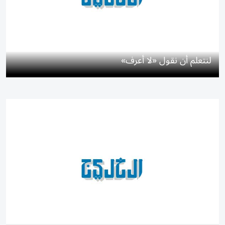
لنتعلم أن نقول «لا أعرف»