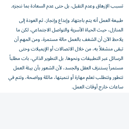
تسبب الإرهاق وعدم التقبل، بل حتى عدم السعادة بما ننجزه.
طبيعة العمل أنه يتم باجتهاد وإبداع وإنجاز، ثم العودة إلى
المنازل، حيث الحياة الأسرية والتواصل الاجتماعي، لكن ما
يلاحظ الآن أن الشغف بالعمل حالة مستمرة، ومن المهم أن
تبقى منشغلاً به، من خلال الاتصالات أو الإيميلات وحتى
الرسائل عبر التطبيقات ونحوها. بل التطوير الذاتي، بات مطلباً
مستمراً يستنزف العقل والجسد، لأن الشعور بأن بيئة العمل
تتطور وتتطلب تعلم مهارة أو تنميتها، ماثلة وواضحة، وتتم في
ساعات خارج أوقات العمل.
نعم للتطوير الذاتي، ونعم للتميز في بيئة العمل، ولكن من المهم
أن تتم جميع هذه الجوانب بمهارة تراعي فيها الحاجة النفسية
والأسرية، تراعي متطلبات الحياة الأخرى، الحياة تحتاج التوازن
والتخطيط الجيد، لتحافظ على حضورك الذهني وأيضاً حضورك