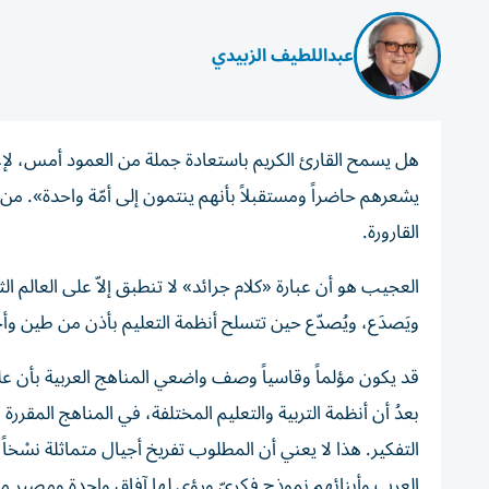
عبداللطيف الزبيدي
هل يسمح القارئ الكريم باستعادة جملة من العمود أمس، لإعا
يشعرهم حاضراً ومستقبلاً بأنهم ينتمون إلى أمّة واحدة». م
القارورة.
العجيب هو أن عبارة «كلام جرائد» لا تنطبق إلاّ على العالم 
ويَصدَع، ويُصدّع حين تتسلح أنظمة التعليم بأذن من طين و
قد يكون مؤلماً وقاسياً وصف واضعي المناهج العربية بأن عليه
بعدُ أن أنظمة التربية والتعليم المختلفة، في المناهج المقرر
التفكير. هذا لا يعني أن المطلوب تفريخ أجيال متماثلة نسْخا
العرب وأبنائهم نموذج فكريّ ورؤى لها آفاق واحدة ومصير 