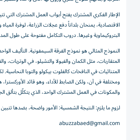
الإطار الفكري المشترك يفتح أبواب العمل المشترك التي تتيح ال
الاقتصادية، يمنحان بلداناً دفع عجلات الزراعة، لوفرة المياه
البتروكيماوية وغيرها. دروب التكامل مفتوحة على طول الم
النموذج المثالي هو نموذج الفرقة السيمفونية. التأليف الواح
المتقاربات، مثل الكمان والفيولا والتشيلو، في الوتريات، وال
المتنائيات في النافخات كالفلوت بيكولو والتوبا النحاسية. ل
ومختلفة في آن، ولكن الضابط للأداء، وهو قائد الأوركسترا، ه
والمكونات في العمل المشترك الواحد، الذي يتكلّل بتألق الج
لزوم ما يلزم: النتيجة الشمسية: الأمور واضحة، بضدها تتبين ا
abuzzabaed@gmail.com