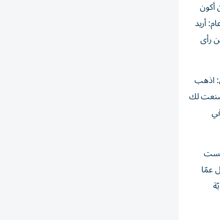
ن أكون
م: أريد
ين رأى
ن: اذهب
 صنعت لك
في
ليست
 عمّا
ّة