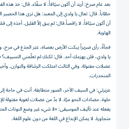
بعد عام صرخ: أريد أن أكون سيّافاً، لا سقّاء. قال: خذ هذه 
حطّاباً. قال: تعال يا ولدي إلى المعبد: هل ترى هذا الحصير 
أن أكون سيّافاً، لا راقصاً.قال: لم يبق إلاّ القليل. أخذه إل
الهاوية.
فجأةً، رأى ضريراً يبكت الأرض بعصاه، عبَر الجذع في مرح، 
يا ولدي، فلن يهزمك أحد. قال: لكنك لم تعلّمني التسييف؟ ق
عضلات مفتولة. وفي الثالث امتلكت الرشاقة والتوازن. وأخ
المنحدرات.
عزيزتي: في السيف الآخر، الصور متطابقة. أنتِ في حاجة إلى
حلوة، مضادات النحو مرّة. لا بدّ من عضلات لغوية مفتولة للإ
يفعله عند تأليف الموسيقى: «لا شيء غير وضع النوتات المتحاب
متجاورة. لا يمكن الإبداع في اللغة من دون علوم اللغة.