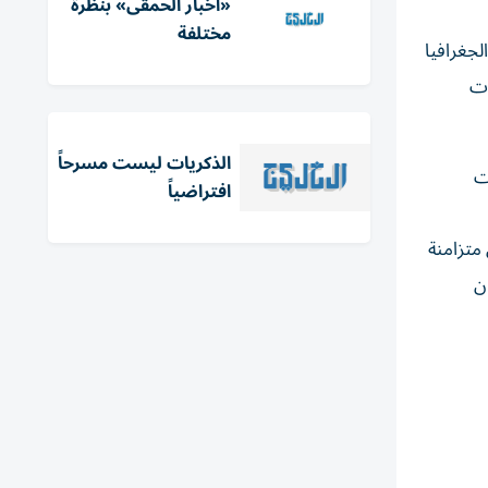
«أخبار الحمقى» بنظرة
مختلفة
لجغرافيا
ات
الذكريات ليست مسرحاً
ت
افتراضياً
 متزامنة
ن