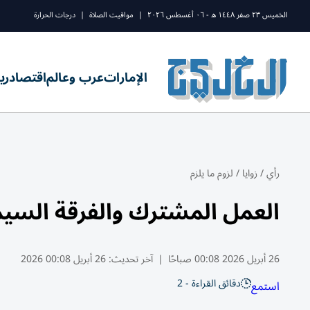
الخميس ٢٣ صفر ١٤٤٨ ه - ٠٦ أغسطس ٢٠٢٦
|
مواقيت الصلاة
|
درجات الحرارة
الإمارات
عرب وعالم
اقتصاد
ري
رأي
/
زوايا
/
لزوم ما يلزم
العمل المشترك والفرقة السيمف
26 أبريل 2026 00:08 صباحًا
|
آخر تحديث:
26 أبريل 00:08 2026
دقائق القراءة - 2
استمع