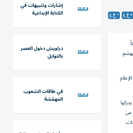
إشارات وتنبيهات في
الكتابة الإبداعية
ً
دراويش دخول العصر
تهشم
بالتوابل
لإعلام
في طاقات الشعوب
المهمّشة
يدركوا
 من
نات