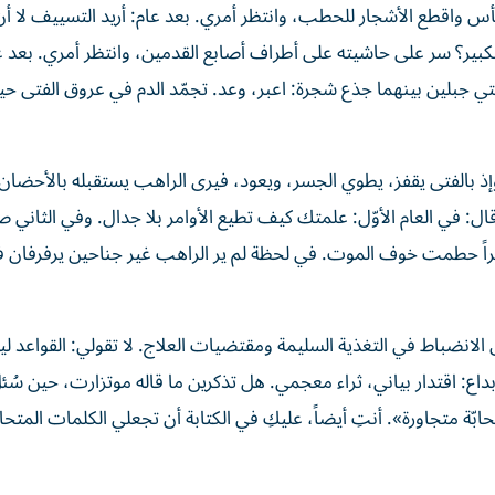
الفأس واقطع الأشجار للحطب، وانتظر أمري. بعد عام: أريد التسييف لا أ
الكبير؟ سر على حاشيته على أطراف أصابع القدمين، وانتظر أمري. بعد عا
ى قمّتي جبلين بينهما جذع شجرة: اعبر، وعد. تجمّد الدم في عروق الفتى ح
وإذ بالفتى يقفز، يطوي الجسر، ويعود، فيرى الراهب يستقبله بالأحضا
ال: في العام الأوّل: علمتك كيف تطيع الأوامر بلا جدال. وفي الثاني
يراً حطمت خوف الموت. في لحظة لم ير الراهب غير جناحين يرفرفان 
 الانضباط في التغذية السليمة ومقتضيات العلاج. لا تقولي: القواعد 
بداع: اقتدار بياني، ثراء معجمي. هل تذكرين ما قاله موتزارت، حين سُئل
ّة متجاورة». أنتِ أيضاً، عليكِ في الكتابة أن تجعلي الكلمات المتحاب