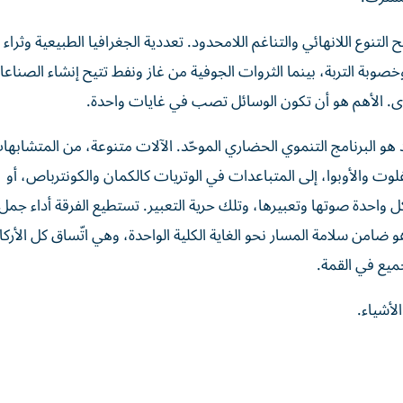
تنوع اللانهائي والتناغم اللامحدود. تعددية الجغرافيا الطبيعية وثراء ا
 وخصوبة التربة، بينما الثروات الجوفية من غاز ونفط تتيح إنشاء الصناع
دى. الأهم هو أن تكون الوسائل تصب في غايات واحدة.
د هو البرنامج التنموي الحضاري الموحّد. الآلات متنوعة، من المتشابها
فلوت والأوبوا، إلى المتباعدات في الوتريات كالكمان والكونترباص، أو
كل واحدة صوتها وتعبيرها، وتلك حرية التعبير. تستطيع الفرقة أداء جمل
و ضامن سلامة المسار نحو الغاية الكلية الواحدة، وهي اتّساق كل الأركا
ميع في القمة.
لأشياء.