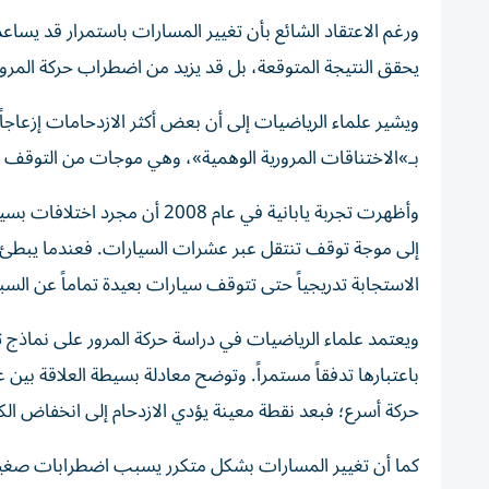
ورغم الاعتقاد الشائع بأن تغيير المسارات باستمرار قد يساعد
يحقق النتيجة المتوقعة، بل قد يزيد من اضطراب حركة المرور
ويشير علماء الرياضيات إلى أن بعض أكثر الازدحامات إزعاجاً 
بـ»الاختناقات المرورية الوهمية»، وهي موجات من التوقف و
وأظهرت تجربة يابانية في عام 8
إلى موجة توقف تنتقل عبر عشرات السيارات. فعندما يبطئ أح
الاستجابة تدريجياً حتى تتوقف سيارات بعيدة تماماً عن الس
ويعتمد علماء الرياضيات في دراسة حركة المرور على نماذج
باعتبارها تدفقاً مستمراً. وتوضح معادلة بسيطة العلاقة بين 
حركة أسرع؛ فبعد نقطة معينة يؤدي الازدحام إلى انخفاض الكف
كما أن تغيير المسارات بشكل متكرر يسبب اضطرابات صغيرة 