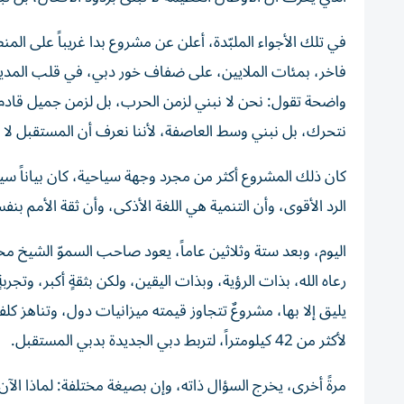
في تلك الأجواء الملبّدة، أعلن عن مشروع بدا غريباً على ا
فاخر، بمئات الملايين، على ضفاف خور دبي، في قلب المدينة، م
واضحة تقول: نحن لا نبني لزمن الحرب، بل لزمن جميل قادم، ن
نتحرك، بل نبني وسط العاصفة، لأننا نعرف أن المستقبل لا ي
كان ذلك المشروع أكثر من مجرد وجهة سياحية، كان بياناً سياسي
الرد الأقوى، وأن التنمية هي اللغة الأذكى، وأن ثقة الأمم ب
اليوم، وبعد ستة وثلاثين عاماً، يعود صاحب السموّ الشيخ 
رعاه الله، بذات الرؤية، وبذات اليقين، ولكن بثقةٍ أكبر، وتجر
يليق إلا بها، مشروعٌ تتجاوز قيمته ميزانيات دول، وتناهز ك
لأكثر من 42 كيلومتراً، لتربط دبي الجديدة بدبي المستقبل.
مرةً أخرى، يخرج السؤال ذاته، وإن بصيغة مختلفة: لماذا الآن؟