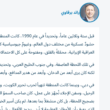
رائد برقاوي
قبل ستة وثلاثين عاما
حشودٌ عسكرية من مختلف دول العالم، وغيومٌ جيوسياسية كثيف
العراقية الإيرانية، محمّلةً بالقلق، ومفتوحةً على كل الاحتمالا
في تلك اللحظة العاصفة، وفي جنوب الخليج العربي، وتحديداً ف
لكنه كان يرى أبعد من الدخان، وأبعد من هدير المدافع، وأبع
في دبي، وبينما كانت المنطقة تتهيأ لحرب تحرير الكويت، وح
الرحيل، وسفن الإجلاء تُجهّز على عجل، كان صاحب السموّ ال
بضجيج اللحظة، بل كان منشغلاً بما بعدها، لم يكن أسير الخو
الذي يعرف أن الأوطان العظيمة لا تُبنى بردود الأفعال، بل تُبنى