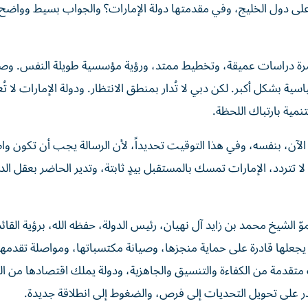
ية على دول الخليج، وفي مقدمتها دولة الإمارات؟ والجواب بسيط وواض
مرة دراسات عميقة، وتخطيط ممتد، ورؤية مؤسسية طويلة النفس. و
سية بشكل أكبر. لكن دبي لا تُدار بمنطق الانتظار. ودولة الإمارات لا تُع
تنمية بارتباك اللحظة.
لآن، بنفسه، وفي هذا التوقيت تحديداً، لأن الرسالة يجب أن تكون و
ا تتردد، الإمارات تمسك بالمستقبل بيدٍ ثابتة، وتدير الحاضر بعقل الد
 الشيخ محمد بن زايد آل نهيان، رئيس الدولة، حفظه الله، برؤية القائ
ا يجعلها قادرة على حماية منجزها، وصيانة مكتسباتها، ومواصلة تقدمها
متقدمة من الكفاءة والتنسيق والجاهزية، ودولة يملك اقتصادها من ال
أقدر على تحويل التحديات إلى فرص، والضغوط إلى انطلاقة جديدة.