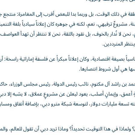
لمنطقة في ذلك الوقت، بل وربما بدا للبعض أقرب إلى المغامرة: منتجع 
شروعٌ ترفيهي، نعم، لكنه في جوهره كان إعلاناً سيادياً بلغة التنمية
حن لا نُدار بالخوف، بل نقود بالثقة، نحن لا ننتظر أن تهدأ العواصف
نتظر المترددين.
اً بصيغة اقتصادية، وكان إعلاناً مبكراً عن فلسفة إماراتية راسخة: أن 
نفسها هي أول شروط انتصارها.
محمد بن راشد آل مكتوم، نائب رئيس الدولة، رئيس مجلس الوزراء، حاك
بةٍ أعمق، وإيمانٍ أصلب، يعود ليعلن عن مشروعٍ عملاق، لا يشبه إلا دبي
لفته تسعة مليارات دولار، لتوسعة شبكة مترو دبي، بإضافة أنفاق ومسا
 ولماذا في هذا التوقيت تحديداً؟ وماذا تريد دبي أن تقول للعالم، والم