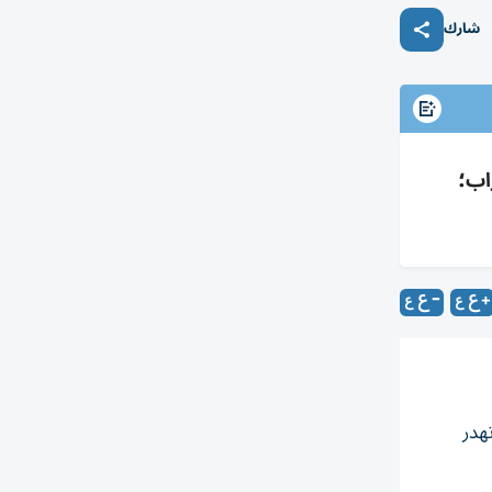
شارك
اب؛
هدر