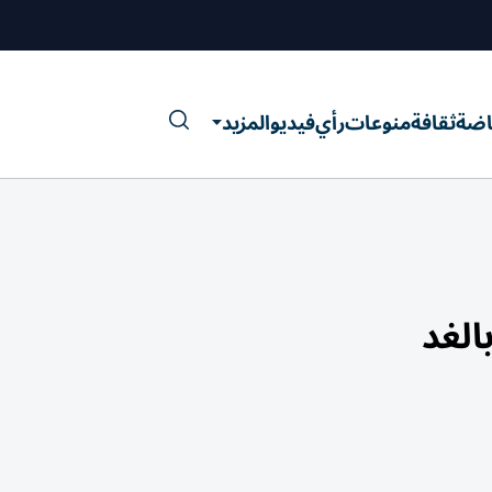
اضة
ثقافة
منوعات
رأي
فيديو
المزيد
الغد