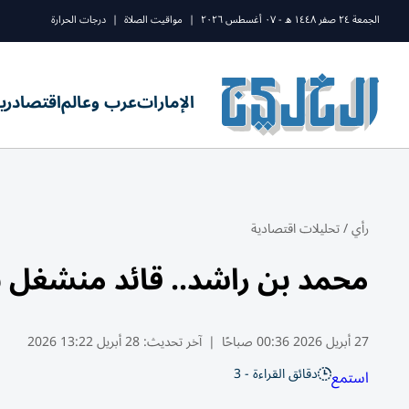
الجمعة ٢٤ صفر ١٤٤٨ ه - ٠٧ أغسطس ٢٠٢٦
|
مواقيت الصلاة
|
درجات الحرارة
الإمارات
عرب وعالم
اقتصاد
ري
رأي
/
تحليلات اقتصادية
محمد بن راشد.. قائد منشغل ب
27 أبريل 2026 00:36 صباحًا
|
آخر تحديث:
28 أبريل 13:22 2026
دقائق القراءة - 3
استمع