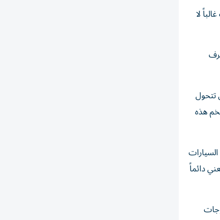
لباً لا
عرف
 أن تتحول
ضخم هذه
السيارات
ني دائماً
وجات