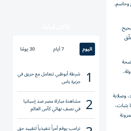
ح وحاسم.
الأكثر قراءة
صحيح
لّق
اليوم
7 أيام
30 يومًا
اضحة
1
ولة،
شرطة أبوظبي تتعامل مع حريق في
جزيرة ياس
د، وصلابة
2
مشاهدة مباراة مصر ضد إسبانيا
 بثبات،
في نصف نهائي كأس العالم
مرونة
لناشئات اليد 2026
ترامب يوقع أمراً تنفيذياً لتقييد حق