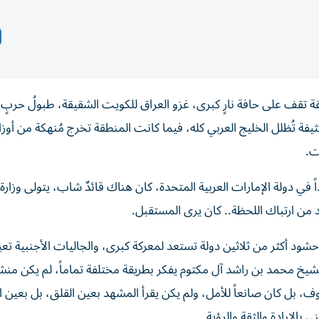
ً، وتحديداً في عام 1990، كانت المنطقة تقف على حافة نارٍ كبرى، غزو العراق للكويت الشقيقة، طبولُ حرب
ة تُظلل الخليج العربي كله، فيما كانت المنطقة تخرج مُنهكة من أوزا
ت.
ي دولة الإمارات العربية المتحدة، كان هناك قائدٌ شاب، يتولى وزارة 
د من ارتباك اللحظة.. كان يرى المستقبل.
شود أكثر من ثلاثين دولة تستعد لمعركة كبرى، والجاليات الأجنبية ت
شيخ محمد بن راشد آل مكتوم يفكر بطريقة مختلفة تماماً، لم يكن منشغ
ف، بل كان صانعاً للأمل، ولم يكن يقرأ المشهد بعين القلق، بل بعين ال
 بالإرادة والثقة والرؤية.