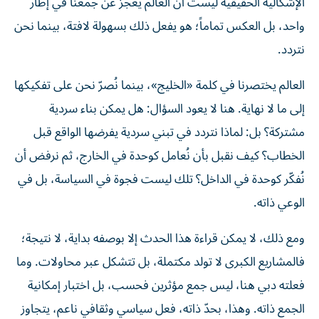
الإشكالية الحقيقية ليست أن العالم يعجز عن جمعنا في إطار
واحد، بل العكس تماماً؛ هو يفعل ذلك بسهولة لافتة، بينما نحن
نتردد.
العالم يختصرنا في كلمة «الخليج»، بينما نُصرّ نحن على تفكيكها
إلى ما لا نهاية. هنا لا يعود السؤال: هل يمكن بناء سردية
مشتركة؟ بل: لماذا نتردد في تبني سردية يفرضها الواقع قبل
الخطاب؟ كيف نقبل بأن نُعامل كوحدة في الخارج، ثم نرفض أن
نُفكّر كوحدة في الداخل؟ تلك ليست فجوة في السياسة، بل في
الوعي ذاته.
ومع ذلك، لا يمكن قراءة هذا الحدث إلا بوصفه بداية، لا نتيجة؛
فالمشاريع الكبرى لا تولد مكتملة، بل تتشكل عبر محاولات. وما
فعلته دبي هنا، ليس جمع مؤثرين فحسب، بل اختبار إمكانية
الجمع ذاته. وهذا، بحدّ ذاته، فعل سياسي وثقافي ناعم، يتجاوز