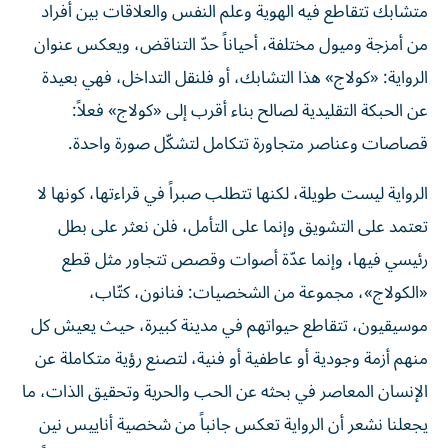
متشابك تتقاطع فيه الهوية وعلم النفس والعلاقات بين أفراد
من أمزجة وميول مختلفة، أحياناً حدّ التناقض، ويعكس عنوان
الرواية: «كولاج» هذا التشابك، أو فلنقل التداخل، فهي بعيدة
عن الحبكة التقليدية لصالح بناء أقرب إلى «كولاج» فعلاً:
قصاصات وعناصر متجاورة تتكامل لتشكّل صورة واحدة.
الرواية ليست طويلة، لكنها تتطلب صبراً في قراءتها، كونها لا
تعتمد على التشويق وإنما على التأمل، فلن نعثر على بطل
رئيسي فيها، وإنما عدّة أصوات وقصص تتجاور مثل قطع
«الكولاج»، مجموعة من الشخصيات: فنانون، كتّاب،
موسيقيون، تتقاطع حيواتهم في مدينة كبيرة، حيث يعيش كل
منهم أزمة وجودية أو عاطفية أو فنية، لتصنع رؤية متكاملة عن
الإنسان المعاصر في بحثه عن الحب والحرية وتحقيق الذات، ما
يجعلنا نشعر أن الرواية تعكس جانباً من شخصية أناييس نين