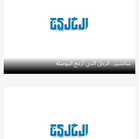
سانشيز.. الرجل الذي أزعج البوصلة