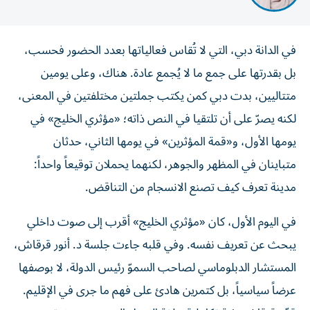
في الدانة دبي، التي لا تُقاس فعالياتها بعدد الحضور فحسب،
بل بقدرتها على جمع ما لا يُجمع عادة. هناك، وعلى يومين
متتاليين، بدت دبي كمن يكتب جملتين مختلفتين في المعنى،
لكنه يصرّ على أن تلتقيا في النص ذاته؛ «مؤثري الخليج» في
يومها الأول، و«قمة المؤثرين» في يومها الثاني، حدثان
متباينان في المظهر والجوهر، لكنهما يحملان توقيعاً واحداً:
مدينة تعرف كيف تصنع الانسجام من التناقض.
في اليوم الأول، كان «مؤثري الخليج» أقرب إلى صوت داخلي
يبحث عن تعريف نفسه. وفي قلبه جاءت جلسة د. أنور قرقاش،
المستشار الدبلوماسي لصاحب السموّ رئيس الدولة، لا بوصفها
عرضاً سياسياً، بل كتمرين هادئ على فهم ما جرى في الإقليم.