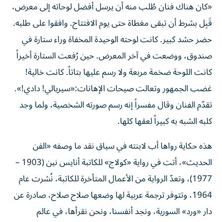
«كان هناك فنان طُلب منه أن يرسل أفضل لوحاته إلى معرض،
قَبِل بشرط أن تبقى مغطاة حتى يوم الافتتاح. وافقوا على طلبه.
حضر حشد كبير. كانت لوحته الوحيدة المخفاة وراء ستارة في
صندوق، ووضعت في آخر المعرض. حين رُفعت الستارة أخيراً
كانت اللوحة ضخمة مربعة ولا رسم عليها بتاتاً. كانت خالية!
غضب الجمهور وتعالت صيحات الإهانات:«سيريالي! دادي!».
تقدّم الفنان وقال مفسراً إنه رسم صورته الشخصية، ولما وجد
كلبه الشبه به كبيراً لعقها كلها.
هذه حكاية رواها أب لابنته في سياق نقد ما وصفه «الفن
الحديث»، أتت في رواية «كولاج» للكاتبة أنايس نين (1903 –
1977)، وتعدّ الرواية من الأعمال المتأخرة للكاتبة، نُشرت عام
1964، وتتوفر ترجمة عربية لها وضعها صلاح صلاح، صادرة عن
دار «ورد» السورية، ونجد أنفسنا، ونحن نقرأها، في عالم