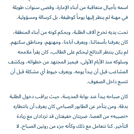
اسمه بأجيال متعاقبة من أبناء الإمارة، وقضى سنوات طويلة
في مهنة لم ينظر إليها يوماً كوظيفة، بل كرسالة ومسؤولية.
تحت يديه تخرج آلاف الطلبة، وبحكم كونه من أبناء المنطقة،
كان يعرفنا بأسمائنا، ويعرف آباءنا، ومهنهم، ومناطق سكنهم.
لم يكن ينتظر النتائج ليحكم على الطالب، كان يقرأ ملامحه
وسلوكه منذ الأيام الأولى، فيميز المجتهد من خطواته، ويكشف
المشاغب قبل أن يبدأ يومه، ويعرف خيوط أي مشكلة قبل أن
تتسع داخل الصفوف.
كان صباحه يبدأ عند بوابة المدرسة، حيث يراقب دخول الطلبة
بدقة. ومن يتأخر عن الطابور الصباحي كان يعرف أن بانتظاره
«نصيبه» من العصا، ضربتان خفيفتان قد تزدادان مع زيادة
التأخير. كنا نتعامل مع ذلك وكأنه جزء من روتين الصباح، لا