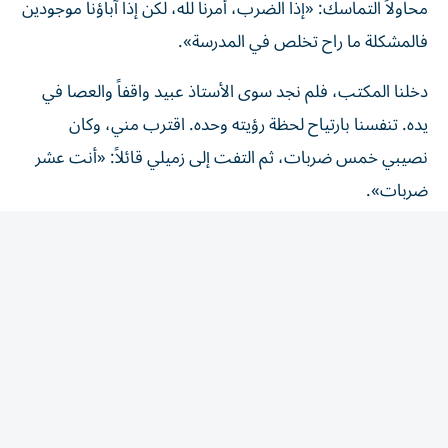
محاولاً التماسك: «إذا الضرب، أمرنا لله، لكن إذا آباؤنا موجودين
فالمشكلة ما راح تخلص في المدرسة».
دخلنا المكتب، فلم نجد سوى الأستاذ عبيد واقفاً والعصا في
يده. تنفسنا بارتياح لحظة رؤيته وحده. اقترب مني، وكان
نصيبي خمس ضربات، ثم التفت إلى زميلي قائلاً: «أنت عشر
ضربات».
لم يتمالك زميلي نفسه وسأل ببراءة ممزوجة بالدهشة: «ليش
أنا عشر وهو خمس؟».
ابتسم الأستاذ عبيد ابتسامة لا تُنسى، وقال:«هذا شقي... لكن
درجاته زينة. أما أنت، فشقي ودرجاتك كلها تعبانة... يعني شقي
وغبي، عرفت ليش؟».
في ذلك الوقت، كان كثير من أولياء الأمور لم ينالوا حظاً من