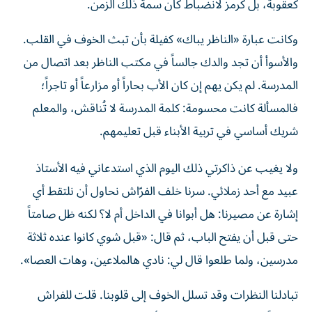
كعقوبة، بل كرمز لانضباط كان سمة ذلك الزمن.
وكانت عبارة «الناظر يباك» كفيلة بأن تبث الخوف في القلب.
والأسوأ أن تجد والدك جالساً في مكتب الناظر بعد اتصال من
المدرسة. لم يكن يهم إن كان الأب بحاراً أو مزارعاً أو تاجراً؛
فالمسألة كانت محسومة: كلمة المدرسة لا تُناقش، والمعلم
شريك أساسي في تربية الأبناء قبل تعليمهم.
ولا يغيب عن ذاكرتي ذلك اليوم الذي استدعاني فيه الأستاذ
عبيد مع أحد زملائي. سرنا خلف الفرّاش نحاول أن نلتقط أي
إشارة عن مصيرنا: هل أبوانا في الداخل أم لا؟ لكنه ظل صامتاً
حتى قبل أن يفتح الباب، ثم قال: «قبل شوي كانوا عنده ثلاثة
مدرسين، ولما طلعوا قال لي: نادي هالملاعين، وهات العصا».
تبادلنا النظرات وقد تسلل الخوف إلى قلوبنا. قلت للفراش