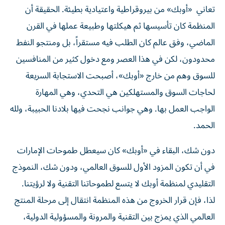
تعاني «أوبك» من بيروقراطية واعتيادية بطيئة. الحقيقة أن
المنظمة كان تأسيسها ثم هيكلتها وطبيعة عملها في القرن
الماضي، وفق عالم كان الطلب فيه مستقراً، بل ومنتجو النفط
محدودون، لكن في هذا العصر ومع دخول كثير من المنافسين
للسوق وهم من خارج «أوبك»، أصبحت الاستجابة السريعة
لحاجات السوق والمستهلكين هي التحدي، وهي المهارة
الواجب العمل بها. وهي جوانب نجحت فيها بلادنا الحبيبة، ولله
الحمد.
دون شك، البقاء في «أوبك» كان سيعطل طموحات الإمارات
في أن تكون المزود الأول للسوق العالمي، ودون شك، النموذج
التقليدي لمنظمة أوبك لا يتسع لطموحاتنا التقنية ولا لرؤيتنا.
لذا، فإن قرار الخروج من هذه المنظمة انتقال إلى مرحلة المنتج
العالمي الذي يمزج بين التقنية‏ والمرونة والمسؤولية الدولية،