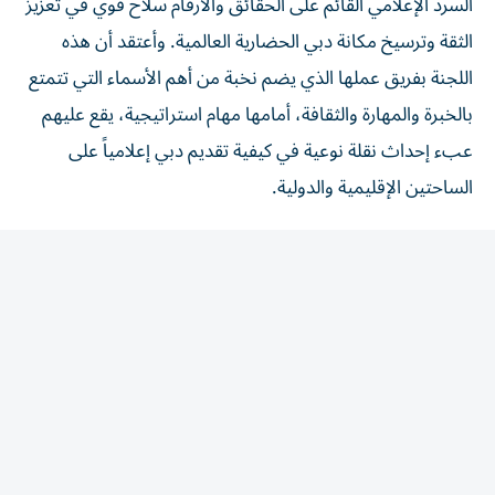
الثقة وترسيخ مكانة دبي الحضارية العالمية. وأعتقد أن هذه
اللجنة بفريق عملها الذي يضم نخبة من أهم الأسماء التي تتمتع
بالخبرة والمهارة والثقافة، أمامها مهام استراتيجية، يقع عليهم
عبء إحداث نقلة نوعية في كيفية تقديم دبي إعلامياً على
الساحتين الإقليمية والدولية.
أعتقد أن من يستطيع حماية مكتسباته وصياغة قصته بوضوح
ودقة، سيحافظ على مكانته الدولية في مصافّ الرقي وقوة
التنمية وجودة الحياة، وسيكون هذا الحضور ممتداً نحو
المستقبل في استدامة وترابط يشهد عليه الواقع ومعلومات
دقيقة وصحيحة. ولا شك أن لجنة تنظيم السرد الإعلامي جاءت
في الوقت المناسب واللحظة الزمنية المواتية تماماً، وينتظرها
جهد وعمل واسع.
Shaima.author@hotmail.com