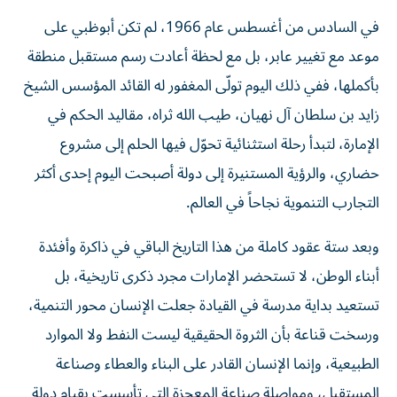
في السادس من أغسطس عام 1966، لم تكن أبوظبي على
موعد مع تغيير عابر، بل مع لحظة أعادت رسم مستقبل منطقة
بأكملها، ففي ذلك اليوم تولّى المغفور له القائد المؤسس الشيخ
زايد بن سلطان آل نهيان، طيب الله ثراه، مقاليد الحكم في
الإمارة، لتبدأ رحلة استثنائية تحوّل فيها الحلم إلى مشروع
حضاري، والرؤية المستنيرة إلى دولة أصبحت اليوم إحدى أكثر
التجارب التنموية نجاحاً في العالم.
وبعد ستة عقود كاملة من هذا التاريخ الباقي في ذاكرة وأفئدة
أبناء الوطن، لا تستحضر الإمارات مجرد ذكرى تاريخية، بل
تستعيد بداية مدرسة في القيادة جعلت الإنسان محور التنمية،
ورسخت قناعة بأن الثروة الحقيقية ليست النفط ولا الموارد
الطبيعية، وإنما الإنسان القادر على البناء والعطاء وصناعة
المستقبل، ومواصلة صناعة المعجزة التي تأسست بقيام دولة