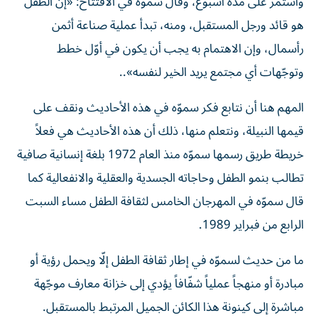
واستمر على مدة أسبوع، وقال سموّه في الافتتاح: «إن الطفل
هو قائد ورجل المستقبل، ومنه، تبدأ عملية صناعة أثمن
رأسمال، وإن الاهتمام به يجب أن يكون في أوّل خطط
وتوجّهات أي مجتمع يريد الخير لنفسه»..
المهم هنا أن نتابع فكر سموّه في هذه الأحاديث ونقف على
قيمها النبيلة، ونتعلم منها، ذلك أن هذه الأحاديث هي فعلاً
خريطة طريق رسمها سموّه منذ العام 1972 بلغة إنسانية صافية
تطالب بنمو الطفل وحاجاته الجسدية والعقلية والانفعالية كما
قال سموّه في المهرجان الخامس لثقافة الطفل مساء السبت
الرابع من فبراير 1989.
ما من حديث لسموّه في إطار ثقافة الطفل إلّا ويحمل رؤية أو
مبادرة أو منهجاً عملياً شفّافاً يؤدي إلى خزانة معارف موجّهة
مباشرة إلى كينونة هذا الكائن الجميل المرتبط بالمستقبل.