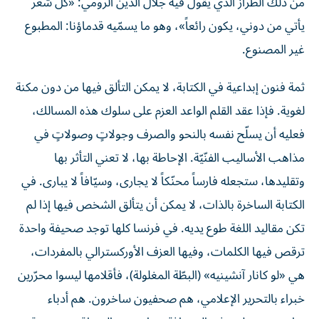
يأتي من دوني، يكون رائعاً»، وهو ما يسمّيه قدماؤنا: المطبوع
غير المصنوع.
ثمة فنون إبداعية في الكتابة، لا يمكن التألق فيها من دون مكنة
لغوية. فإذا عقد القلم الواعد العزم على سلوك هذه المسالك،
فعليه أن يسلّح نفسه بالنحو والصرف وجولاتٍ وصولاتٍ في
مذاهب الأساليب الفنّيّة. الإحاطة بها، لا تعني التأثر بها
وتقليدها، ستجعله فارساً محنّكاً لا يجارى، وسيّافاً لا يبارى. في
الكتابة الساخرة بالذات، لا يمكن أن يتألق الشخص فيها إذا لم
تكن مقاليد اللغة طوع يديه. في فرنسا كلها توجد صحيفة واحدة
ترقص فيها الكلمات، وفيها العزف الأوركسترالي بالمفردات،
هي «لو كانار آنشينيه» (البطّة المغلولة)، فأقلامها ليسوا محرّرين
خبراء بالتحرير الإعلامي، هم صحفيون ساخرون. هم أدباء
ساخرون يعملون في الصحافة. عناوينهم باليه راقص، وسعة