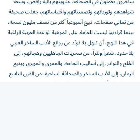
شواهدهم وتورياتهم وتضميناتهم واقتباساتهم، جعلت صحيفة
من ثماني صفحات، تبيع أسبوعياً أكثر من نصف مليون نسخة،
بينما قراءتها ليست للعامة. على الموهبة الواعدة العربية الراغبة
في هذا النهج، أن تنهل بلا تردّد من روائع الأدب الساخر العربي
بلا حدود، شعراً ونثراً، من سخريات الجاهليين وهجائهم، إلى
المُلح والنوادر، إلى أساليب الجاحظ والمعري والحريري وبديع
الزمان، إلى الأدب الساخر والصحافة الساخرة، من القرن التاسع
عشر فصاعداً. لا حدود في تنويع المناهل.
لزوم ما يلزم: النتيجة التقتيريّة: هل ينبغي للقلم تفجير هذا
الينبوع من أجل رشفة؟
abuzzabaed@gmail.com