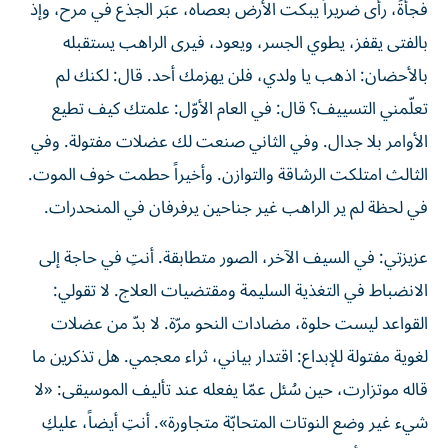
فجأةً، رأى ضريراً يبكت الأرض بعصاه، عبَر الجذع في مرح، وإذ
بالفتى يقفز، يطوي الجسر، ويعود، فيرى الراهب يستقبله
بالأحضان: اذهب يا ولدي، فلن يهزمك أحد. قال: لكنك لم
تعلّمني التسييف؟ قال: في العام الأوّل: علمتك كيف تطيع
الأوامر بلا جدال. وفي الثاني صنعت لك عضلات مفتولة. وفي
الثالث امتلكت الرشاقة والتوازن. وأخيراً حطمت خوف الموت.
في لحظة لم ير الراهب غير جناحين يرفرفان في المنحدرات.
عزيزتي: في السيف الآخر، الصور متطابقة. أنتِ في حاجة إلى
الانضباط في التغذية السليمة ومقتضيات العلاج. لا تقولي:
القواعد ليست حلوة، مضادات النحو مرّة. لا بدّ من عضلات
لغوية مفتولة للإبداع: اقتدار بياني، ثراء معجمي. هل تذكرين ما
قاله موتزارت، حين سُئل عمّا يفعله عند تأليف الموسيقى: «لا
شيء غير وضع النوتات المتحابّة متجاورة». أنتِ أيضاً، عليكِ