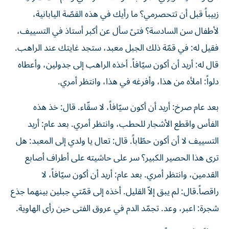
زبيباً قبل أن تتحصرمي؟ ما رأيك في هذه القصّة اليابانية،
لأطفال سن السادسة؟ فتىً سأل عن أكبر أستاذ في التسييف،
فقيل له: في قمّة ذلك الجبل معبد، ستجد غايتك عند الراهب.
قال له: أريد أن أكون سيّافاً. أخذه الراهب إلى جدولين، وأعطاه
دلواً: املأه من هذا، وأفرغه في هذا، وانتظر أمري.
بعد عام صرخ: أريد أن أكون سيّافاً، لا سقّاء. قال: خذ هذه
الفأس واقطع الأشجار للحطب، وانتظر أمري. بعد عام: أريد
التسييف لا أن أكون حطّاباً. قال: تعال يا ولدي إلى المعبد: هل
ترى هذا الحصير الكبير؟ سر على حاشيته على أطراف أصابع
القدمين، وانتظر أمري. بعد عام: أريد أن أكون سيّافاً، لا
راقصاً.قال: لم يبق إلاّ القليل. أخذه إلى قمّتي جبلين بينهما جذع
شجرة: اعبر، وعد. تجمّد الدم في عروق الفتى حين رأى الهاوية.