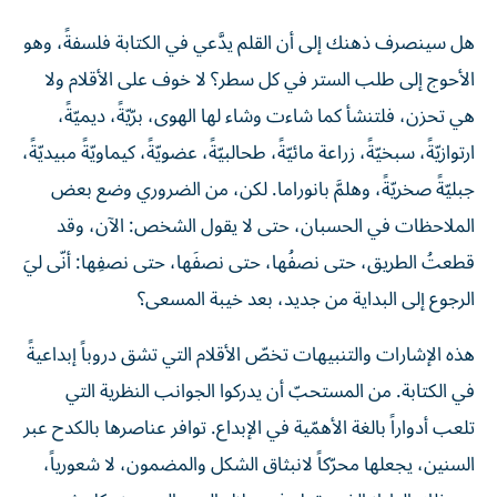
هل سينصرف ذهنك إلى أن القلم يدَّعي في الكتابة فلسفةً، وهو
الأحوج إلى طلب الستر في كل سطر؟ لا خوف على الأقلام ولا
هي تحزن، فلتنشأ كما شاءت وشاء لها الهوى، برّيّةً، ديميّةً،
ارتوازيّةً، سبخيّةً، زراعة مائيّةً، طحالبيّةً، عضويّةً، كيماويّةً مبيديّةً،
جبليّةً صخريّةً، وهلمَّ بانوراما. لكن، من الضروري وضع بعض
الملاحظات في الحسبان، حتى لا يقول الشخص: الآن، وقد
قطعتُ الطريق، حتى نصفُها، حتى نصفَها، حتى نصفِها: أنّى ليَ
الرجوع إلى البداية من جديد، بعد خيبة المسعى؟
هذه الإشارات والتنبيهات تخصّ الأقلام التي تشق دروباً إبداعيةً
في الكتابة. من المستحبّ أن يدركوا الجوانب النظرية التي
تلعب أدواراً بالغة الأهمّية في الإبداع. توافر عناصرها بالكدح عبر
السنين، يجعلها محرّكاً لانبثاق الشكل والمضمون، لا شعورياً،
من ذلك الطراز الذي يقول فيه جلال الدين الرومي: «كل شعر