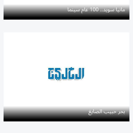
مانيا سويد.. 100 عام سينما
بحر حبيب الصايغ