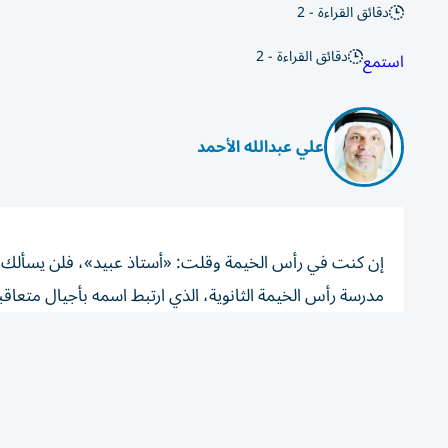
دقائق القراءة - 2
دقائق القراءة - 2
استمع
علي عبدالله الأحمد
إن كنت في رأس الخيمة وقلت: «أستاذ عبيد»، فلن يسألك أح
مدرسة رأس الخيمة الثانوية، الذي ارتبط اسمه بأجيال متعاقب
بل كرسالة ومسؤولية.
تحت يديه تخرج آلاف الطلبة، وبحكم كونه من أبناء المنطقة،
النتائج ليحكم على الطالب، كان يقرأ ملامحه وسلوكه منذ ال
ويعرف خيوط أي مشكلة قبل أن تتسع داخل الصفوف.