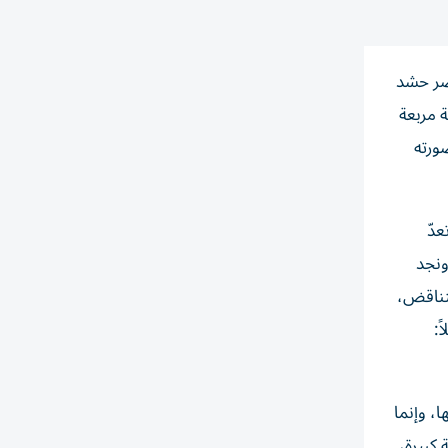
حضر حشد
 مربعة
ورته
ي رواية «كولاج» للكاتبة أنايس نين (1903 – 1977)، وتعدّ
ة، ونجد
لتناقض،
ً:
، وإنما
كبيرة،