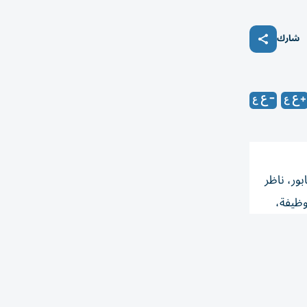
شارك
ور، ناظر
وظيفة،
ينتظر
يومه،