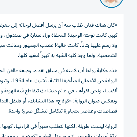
«كان هناك فنان طُلب منه أن يرسل أفضل لوحاته إلى معرض،
كبير. كانت لوحته الوحيدة المخفاة وراء ستارة في صندوق، 
ولا رسم عليها بتاتاً. كانت خالية! غضب الجمهور وتعالت صي
الشخصية، ولما وجد كلبه الشبه به كبيراً لعقها كلها.
الرواية من
أنفسنا، ونحن نقرأها، في عالم متشابك تتقاطع فيه الهوية وع
ويعكس عنوان الرواية: «كولاج» هذا التشابك، أو فلنقل التداخ
قصاصات وعناصر متجاورة تتكامل لتشكّل صورة واحدة.
الرواية ليست طويلة، لكنها تتطلب صبراً في قراءتها، كونها 
عدّة أصوات وقصص تتجاور مثل قطع «الكولاج»، مجموعة من