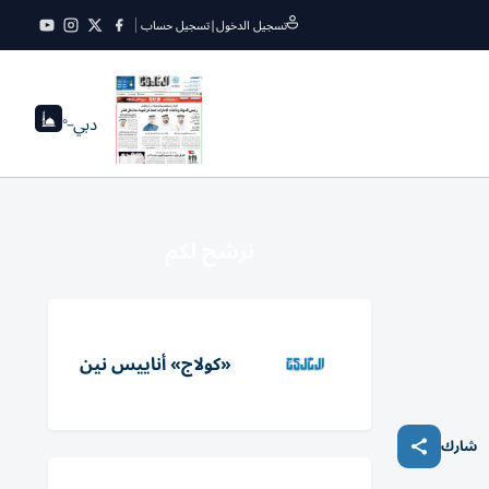
تسجيل الدخول
|
تسجيل حساب
دبي
--°
نرشح لكم
«كولاج» أناييس نين
شارك