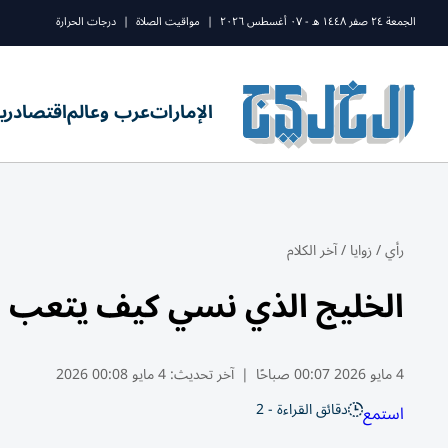
الجمعة ٢٤ صفر ١٤٤٨ ه - ٠٧ أغسطس ٢٠٢٦
|
مواقيت الصلاة
|
درجات الحرارة
الإمارات
عرب وعالم
اقتصاد
ري
رأي
/
زوايا
/
آخر الكلام
الخليج الذي نسي كيف يتعب
4 مايو 2026 00:07 صباحًا
|
آخر تحديث:
4 مايو 00:08 2026
دقائق القراءة - 2
استمع