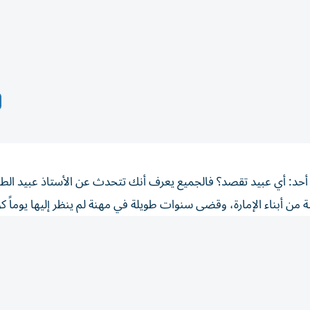
د: أي عبيد تقصد؟ فالجميع يعرف أنك تتحدث عن الأستاذ عبيد الطاب
ة من أبناء الإمارة، وقضى سنوات طويلة في مهنة لم ينظر إليها يوماً ك
 كان يعرفنا بأسمائنا، ويعرف آباءنا، ومهنهم، ومناطق سكنهم. لم يكن 
أيام الأولى، فيميز المجتهد من خطواته، ويكشف المشاغب قبل أن يبدأ 