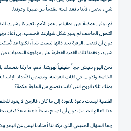
شيء معنى، لأننا دفعنا ثمنه مقدماً من صبرنا وعرقنا.
ثم، وفي غمضة عين بمقياس عمر الأمم، تغير كل شيء. انتقلن
التحول الخاطف لم يغير شكل شوارعنا فحسب، بل أعاد ترتيبن
دون أن تتعب. الوفرة بحد ذاتها ليست شراً، لكنها قد تُسكت
شيء، وفقدنا تلك القدرة الفطرية على مواجهة التحديات من 
نحن اليوم نعيش جرداً حقيقياً لهويتنا. نعم، ما زلنا نتمسك بال
الخاصة وتذوب في لغات العولمة، وقصص الأجداد الإنسانية
يملك تلك الروح التي كانت تصنع من الحاجة حكمة؟
القضية ليست دعوة للعودة إلى ما كان، فالزمن لا يعود للخ
هذا العالم الحديث دون أن نصبح نسخاً باهتة منه؟ كيف نح
ربما السؤال الحقيقي الذي تركه لنا أجدادنا ليس عن البحر و