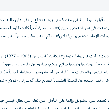
 قَبِل بشرط أن تبقى مغطاة حتى يوم الافتتاح. وافقوا على طلبه. 
ووضعت في آخر المعرض. حين رُفعت الستارة أخيراً كانت اللوحة ضخمة
حات الإهانات:«سيريالي! دادي!». تقدّم الفنان وقال مفسراً إنه رسم ص
هذه حكاية رواها أب لابنته في سياق نقد ما وصفه «الفن الحديث»، أتت ف
 الأعمال المتأخرة للكاتبة، نُشرت عام 1964، وتتوفر ترجمة عربية لها وضعها صلاح صلاح، صادرة عن دار «ورد» السوري
لم النفس والعلاقات بين أفراد من أمزجة وميول مختلفة، أحياناً حدّ ا
ل، فهي بعيدة عن الحبكة التقليدية لصالح بناء أقرب إلى «كولاج» فعلا
لا تعتمد على التشويق وإنما على التأمل، فلن نعثر على بطل رئيسي فيها
 الشخصيات: فنانون، كتّاب، موسيقيون، تتقاطع حيواتهم في مدينة 