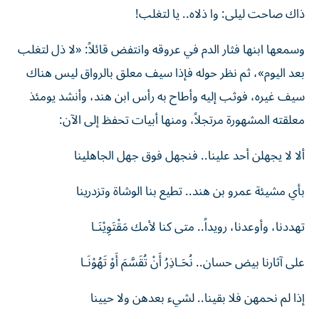
ذاك صاحت ليلى: وا ذلاه.. يا لتغلب!
وسمعها ابنها فثار الدم في عروقه وانتفض قائلاً: «لا ذل لتغلب
بعد اليوم»، ثم نظر حوله فإذا سيف معلق بالرواق ليس هناك
سيف غيره، فوثب إليه وأطاح به رأس ابن هند، وأنشد يومئذ
معلقته المشهورة مرتجلاً، ومنها أبيات تحفظ إلى الآن:
ألا لا يجهلن أحد علينا.. فنجهل فوق جهل الجاهلينا
بأي مشيئة عمرو بن هند.. تطيع بنا الوشاة وتزدرينا
تهددنا، وأوعدنا، رويداً.. متى كنا لأمك مَقْتَوِيْنَـا
على آثارنا بيض حسان.. نُحَـاذِرُ أَنْ تُقَسَّمَ أَوْ تَهُوْنَـا
إذا لم نحمهن فلا بقينا.. لشيء بعدهن ولا حيينا