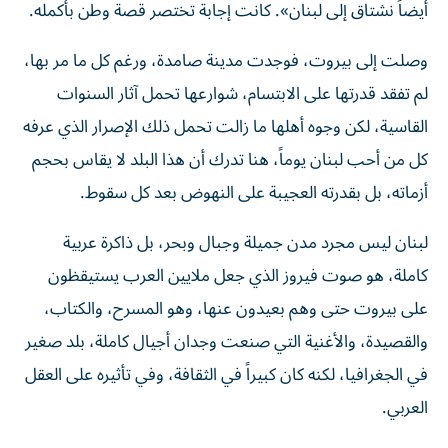
وصلت إلى بيروت، فوجدت مدينة صامدة، ورغم كل ما مر بها،
لم تفقد قدرتها على الابتسام، شوارعها تحمل آثار السنوات
القاسية، لكن وجوه أهلها ما زالت تحمل ذلك الإصرار الذي عرفه
كل من أحب لبنان يوماً، هنا تدرك أن هذا البلد لا يقاس بحجم
أزماته، بل بقدرته العجيبة على النهوض بعد كل سقوط.
لبنان ليس مجرد مدن جميلة وجبال وبحر، بل ذاكرة عربية
كاملة، هو صوت فيروز الذي جعل ملايين العرب يستيقظون
على بيروت حتى وهم بعيدون عنها، وهو المسرح، والكتاب،
والقصيدة، والأغنية التي صنعت وجدان أجيال كاملة، بلد صغير
في الجغرافيا، لكنه كان كبيراً في الثقافة، وفي تأثيره على العقل
العربي.
ولم يقتصر حضوره على أرضه، ففي الإمارات، عاش اللبنانيون