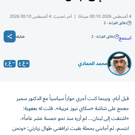
4 أغسطس 2026 00:10 صباحًا
|
آخر تحديث:
4 أغسطس 00:10 2026
دقائق القراءة - 2
دقائق القراءة - 2
استمع
شارك
محمد الحمادي
قبل أيام، وبينما كنت أجري حواراً سياسياً مع الدكتور سمير
جعجع على شاشة «سكاي نيوز عربية»، قلت له بعفوية:
«اشتقت إلى لبنان... لم أزره منذ نحو خمسة عشر عاماً».
ابتسم، ثم أجابني بجملة بقيت ترافقني طوال زيارتي: «ونحن
أيضاً نشتاق إلى لبنان». كانت إجابة تختصر قصة وطن بأكمله.