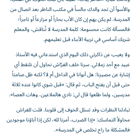
والأسوأ أن تجد والدك جالساً في مكتب الناظر بعد اتصال من
المدرسة. لم يكن يهم إن كان الأب بحاراً أو مزارعاً أو تاجراً؛
فالمسألة كانت محسومة: كلمة المدرسة لا تُناقش، والمعلم
شريك أساسي في تربية الأبناء قبل تعليمهم.
ولا يغيب عن ذاكرتي ذلك اليوم الذي استدعاني فيه الأستاذ
عبيد مع أحد زملائي. سرنا خلف الفرّاش نحاول أن نلتقط أي
إشارة عن مصيرنا: هل أبوانا في الداخل أم لا؟ لكنه ظل صامتاً
حتى قبل أن يفتح الباب، ثم قال: «قبل شوي كانوا عنده ثلاثة
مدرسين، ولما طلعوا قال لي: نادي هالملاعين، وهات العصا».
تبادلنا النظرات وقد تسلل الخوف إلى قلوبنا. قلت للفراش
محاولاً التماسك: «إذا الضرب، أمرنا لله، لكن إذا آباؤنا موجودين
فالمشكلة ما راح تخلص في المدرسة».