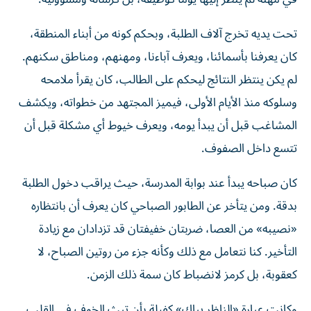
تحت يديه تخرج آلاف الطلبة، وبحكم كونه من أبناء المنطقة،
كان يعرفنا بأسمائنا، ويعرف آباءنا، ومهنهم، ومناطق سكنهم.
لم يكن ينتظر النتائج ليحكم على الطالب، كان يقرأ ملامحه
وسلوكه منذ الأيام الأولى، فيميز المجتهد من خطواته، ويكشف
المشاغب قبل أن يبدأ يومه، ويعرف خيوط أي مشكلة قبل أن
تتسع داخل الصفوف.
كان صباحه يبدأ عند بوابة المدرسة، حيث يراقب دخول الطلبة
بدقة. ومن يتأخر عن الطابور الصباحي كان يعرف أن بانتظاره
«نصيبه» من العصا، ضربتان خفيفتان قد تزدادان مع زيادة
التأخير. كنا نتعامل مع ذلك وكأنه جزء من روتين الصباح، لا
كعقوبة، بل كرمز لانضباط كان سمة ذلك الزمن.
وكانت عبارة «الناظر يباك» كفيلة بأن تبث الخوف في القلب.