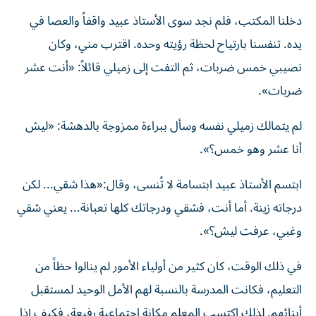
دخلنا المكتب، فلم نجد سوى الأستاذ عبيد واقفاً والعصا في
يده. تنفسنا بارتياح لحظة رؤيته وحده. اقترب مني، وكان
نصيبي خمس ضربات، ثم التفت إلى زميلي قائلاً: «أنت عشر
ضربات».
لم يتمالك زميلي نفسه وسأل ببراءة ممزوجة بالدهشة: «ليش
أنا عشر وهو خمس؟».
ابتسم الأستاذ عبيد ابتسامة لا تُنسى، وقال:«هذا شقي... لكن
درجاته زينة. أما أنت، فشقي ودرجاتك كلها تعبانة... يعني شقي
وغبي، عرفت ليش؟».
في ذلك الوقت، كان كثير من أولياء الأمور لم ينالوا حظاً من
التعليم، فكانت المدرسة بالنسبة لهم الأمل الوحيد لمستقبل
أبنائهم. لذلك اكتسب المعلم مكانة اجتماعية رفيعة، فكيف إذا