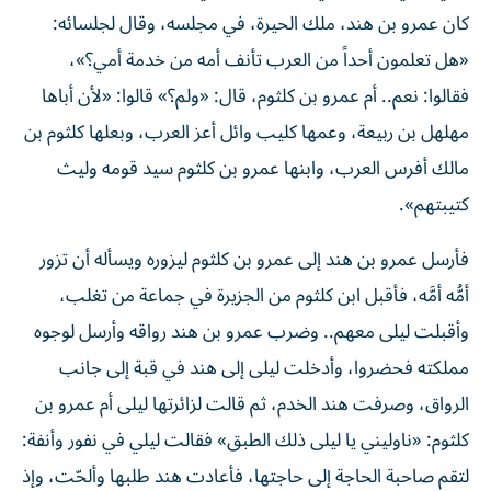
كان عمرو بن هند، ملك الحيرة، في مجلسه، وقال لجلسائه:
«هل تعلمون أحداً من العرب تأنف أمه من خدمة أمي؟»،
فقالوا: نعم.. أم عمرو بن كلثوم، قال: «ولم؟» قالوا: «لأن أباها
مهلهل بن ربيعة، وعمها كليب وائل أعز العرب، وبعلها كلثوم بن
مالك أفرس العرب، وابنها عمرو بن كلثوم سيد قومه وليث
كتيبتهم».
فأرسل عمرو بن هند إلى عمرو بن كلثوم ليزوره ويسأله أن تزور
أمُّه أمَّه، فأقبل ابن كلثوم من الجزيرة في جماعة من تغلب،
وأقبلت ليلى معهم.. وضرب عمرو بن هند رواقه وأرسل لوجوه
مملكته فحضروا، وأدخلت ليلى إلى هند في قبة إلى جانب
الرواق، وصرفت هند الخدم، ثم قالت لزائرتها ليلى أم عمرو بن
كلثوم: «ناوليني يا ليلى ذلك الطبق» فقالت ليلي في نفور وأنفة:
لتقم صاحبة الحاجة إلى حاجتها، فأعادت هند طلبها وألحّت، وإذ