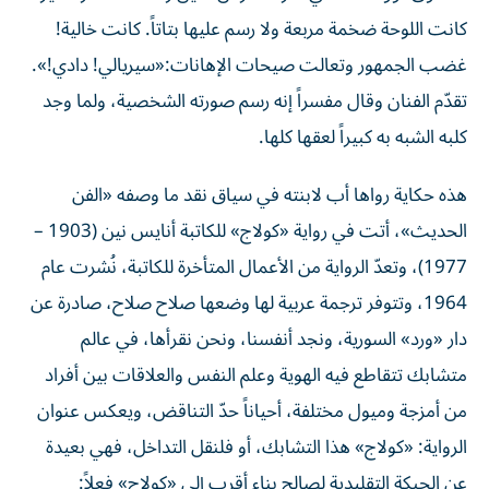
كانت اللوحة ضخمة مربعة ولا رسم عليها بتاتاً. كانت خالية!
غضب الجمهور وتعالت صيحات الإهانات:«سيريالي! دادي!».
تقدّم الفنان وقال مفسراً إنه رسم صورته الشخصية، ولما وجد
كلبه الشبه به كبيراً لعقها كلها.
هذه حكاية رواها أب لابنته في سياق نقد ما وصفه «الفن
الحديث»، أتت في رواية «كولاج» للكاتبة أنايس نين (1903 –
1977)، وتعدّ الرواية من الأعمال المتأخرة للكاتبة، نُشرت عام
1964، وتتوفر ترجمة عربية لها وضعها صلاح صلاح، صادرة عن
دار «ورد» السورية، ونجد أنفسنا، ونحن نقرأها، في عالم
متشابك تتقاطع فيه الهوية وعلم النفس والعلاقات بين أفراد
من أمزجة وميول مختلفة، أحياناً حدّ التناقض، ويعكس عنوان
الرواية: «كولاج» هذا التشابك، أو فلنقل التداخل، فهي بعيدة
عن الحبكة التقليدية لصالح بناء أقرب إلى «كولاج» فعلاً: