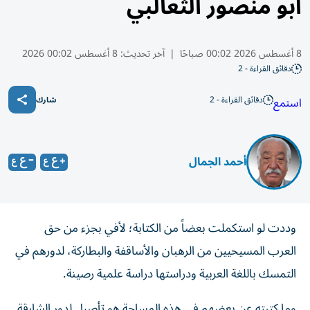
أبو منصور الثعالبي
8 أغسطس 2026 00:02 صباحًا
|
آخر تحديث:
8 أغسطس 00:02 2026
دقائق القراءة - 2
دقائق القراءة - 2
استمع
شارك
أحمد الجمال
وددت لو استكملت بعضاً من الكتابة؛ لأفي بجزء من حق
العرب المسيحيين من الرهبان والأساقفة والبطاركة، لدورهم في
التمسك باللغة العربية ودراستها دراسة علمية رصينة.
وما كتبته عن بعضهم في هذه المساحة هو تأصيل لدور الشارقة