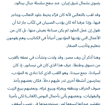
رضوى بشمال شرق إيران، عند سفح سلسلة جبال بينالود.
وقد لقب بالثعالبي لأنه كان فرّاء يخيط جلود الثعالب ويتاجر
فيها، وإذا عرفنا أنه كان يؤدب الصبيان في كتَّاب جاز لنا أن
نقول إن عمل الجلود لم يكن صناعة يعيش منها، بل كان من
الأعمال التي يؤديها المؤدبون أحياناً في الكتاتيب وهم يقومون
بتعليم وتأديب الصغار.
وهنا أذكر أن ريف مصر، وقد ولدت ونشأت في عمقه بالقرب
من دسوق وطنطا، عرف هذا الذي كان في نيسابور، إذ كان
أسيادنا، جمع سيدنا، وهو اللقب الذي كنا ننادي به المؤدب،
يمارسون أنشطة أخرى تدر عليهم دخلاً، فكان بعضهم يأخذ
صوف الخراف وينظفه ويغزله ويبيع غزله، وبعضهم يبيع الزيت
والبقوليات، وبعضهم يأتي بأحمال البوص (الغاب) لكي يأمرنا
بتقشير عيدانها ليبيعها لمن يستخدمونها في نصب أسقف