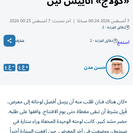
«كولاج» أناييس نين
7 أغسطس 2026 00:24 صباحًا
|
آخر تحديث:
7 أغسطس 00:25 2026
دقائق القراءة - 2
دقائق القراءة - 2
استمع
شارك
حسن مدن
«كان هناك فنان طُلب منه أن يرسل أفضل لوحاته إلى معرض،
قَبِل بشرط أن تبقى مغطاة حتى يوم الافتتاح. وافقوا على طلبه.
حضر حشد كبير. كانت لوحته الوحيدة المخفاة وراء ستارة في
صندوق، ووضعت في آخر المعرض. حين رُفعت الستارة أخيراً