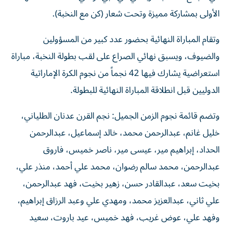
الأولى بمشاركة مميزة وتحت شعار (كن مع النخبة).
وتقام المباراة النهائية بحضور عدد كبير من المسؤولين
والضيوف، ويسبق نهائي الصراع على لقب بطولة النخبة، مباراة
استعراضية يشارك فيها 42 نجماً من نجوم الكرة الإماراتية
الدوليين قبل انطلاقة المباراة النهائية للبطولة.
وتضم قائمة نجوم الزمن الجميل: نجم القرن عدنان الطلياني،
خليل غانم، عبدالرحمن محمد، خالد إسماعيل، عبدالرحمن
الحداد، إبراهيم مير، عيسى مير، ناصر خميس، فاروق
عبدالرحمن، محمد سالم رضوان، محمد علي أحمد، منذر علي،
بخيت سعد، عبدالقادر حسن، زهير بخيت، فهد عبدالرحمن،
علي ثاني، عبدالعزيز محمد، ومهدي علي وعبد الرزاق إبراهيم،
وفهد علي، عوض غريب، فهد خميس، عيد باروت، سعيد