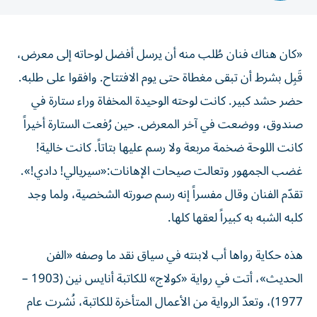
«كان هناك فنان طُلب منه أن يرسل أفضل لوحاته إلى معرض،
قَبِل بشرط أن تبقى مغطاة حتى يوم الافتتاح. وافقوا على طلبه.
حضر حشد كبير. كانت لوحته الوحيدة المخفاة وراء ستارة في
صندوق، ووضعت في آخر المعرض. حين رُفعت الستارة أخيراً
كانت اللوحة ضخمة مربعة ولا رسم عليها بتاتاً. كانت خالية!
غضب الجمهور وتعالت صيحات الإهانات:«سيريالي! دادي!».
تقدّم الفنان وقال مفسراً إنه رسم صورته الشخصية، ولما وجد
كلبه الشبه به كبيراً لعقها كلها.
هذه حكاية رواها أب لابنته في سياق نقد ما وصفه «الفن
الحديث»، أتت في رواية «كولاج» للكاتبة أنايس نين (1903 –
1977)، وتعدّ الرواية من الأعمال المتأخرة للكاتبة، نُشرت عام
1964، وتتوفر ترجمة عربية لها وضعها صلاح صلاح، صادرة عن