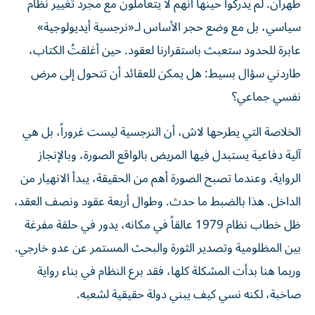
طهران. لم يدركوا حينها أنهم لا يتعاملون مع مجرد تغيير نظام
سياسي، بل مع وضع حجر الأساس لـ«نرجسية أيديولوجية»
عابرة للحدود ستعبث باستقرارنا لعقود. حين أغلقتُ الكتاب،
طاردني سؤال بسيط: هل يمكن للعقائد أن تتحول إلى مرض
نفسي جماعي؟
الخلاصة التي يطرحها لاش، أن النرجسية ليست غروراً، بل هي
آلية دفاعية يستبدل فيها المريض بالواقع الصورة، وبالإنجاز
الرواية. وعندما تصبح الصورة أهم من الحقيقة، يبدأ الانهيار من
الداخل. هذا بالضبط ما حدث. وطوال أربعة عقود ونصف العقد،
ظل خطاب نظام 1979 عالقاً في مكانه، يدور في حلقة مفرغة
بين المظلومية وتصدير الثورة والبحث المستمر عن عدو خارجي.
وربما هنا بدأت المشكلة كلها، فقد برع النظام في بناء رواية
صاخبة، لكنه نسي كيف يبني دولة حقيقية لشعبه.