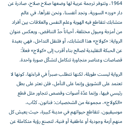
دار «ورد» السورية، ونجد أنفسنا، ونحن نقرأها، في عالم
متشابك تتقاطع فيه الهوية وعلم النفس والعلاقات بين أفراد
من أمزجة وميول مختلفة، أحياناً حدّ التناقض، ويعكس عنوان
الرواية: «كولاج» هذا التشابك، أو فلنقل التداخل، فهي بعيدة
عن الحبكة التقليدية لصالح بناء أقرب إلى «كولاج» فعلاً:
قصاصات وعناصر متجاورة تتكامل لتشكّل صورة واحدة.
الرواية ليست طويلة، لكنها تتطلب صبراً في قراءتها، كونها لا
تعتمد على التشويق وإنما على التأمل، فلن نعثر على بطل
رئيسي فيها، وإنما عدّة أصوات وقصص تتجاور مثل قطع
«الكولاج»، مجموعة من الشخصيات: فنانون، كتّاب،
موسيقيون، تتقاطع حيواتهم في مدينة كبيرة، حيث يعيش كل
منهم أزمة وجودية أو عاطفية أو فنية، لتصنع رؤية متكاملة عن
الإنسان المعاصر في بحثه عن الحب والحرية وتحقيق الذات، ما