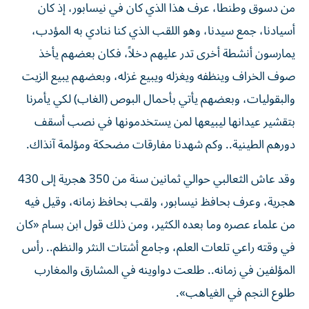
من دسوق وطنطا، عرف هذا الذي كان في نيسابور، إذ كان
أسيادنا، جمع سيدنا، وهو اللقب الذي كنا ننادي به المؤدب،
يمارسون أنشطة أخرى تدر عليهم دخلاً، فكان بعضهم يأخذ
صوف الخراف وينظفه ويغزله ويبيع غزله، وبعضهم يبيع الزيت
والبقوليات، وبعضهم يأتي بأحمال البوص (الغاب) لكي يأمرنا
بتقشير عيدانها ليبيعها لمن يستخدمونها في نصب أسقف
دورهم الطينية.. وكم شهدنا مفارقات مضحكة ومؤلمة آنذاك.
وقد عاش الثعالبي حوالي ثمانين سنة من 350 هجرية إلى 430
هجرية، وعرف بحافظ نيسابور، ولقب بحافظ زمانه، وقيل فيه
من علماء عصره وما بعده الكثير، ومن ذلك قول ابن بسام «كان
في وقته راعي تلعات العلم، وجامع أشتات النثر والنظم.. رأس
المؤلفين في زمانه.. طلعت دواوينه في المشارق والمغارب
طلوع النجم في الغياهب».