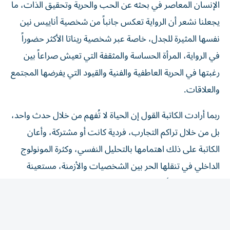
يجعلنا نشعر أن الرواية تعكس جانباً من شخصية أناييس نين
نفسها المثيرة للجدل، خاصة عبر شخصية ريناتا الأكثر حضوراً
في الرواية، المرأة الحساسة والمثقفة التي تعيش صراعاً بين
رغبتها في الحرية العاطفية والفنية والقيود التي يفرضها المجتمع
والعلاقات.
ربما أرادت الكاتبة القول إن الحياة لا تُفهم من خلال حدث واحد،
بل من خلال تراكم التجارب، فردية كانت أو مشتركة، وأعان
الكاتبة على ذلك اهتمامها بالتحليل النفسي، وكثرة المونولوج
الداخلي في تنقلها الحر بين الشخصيات والأزمنة، مستعينة
بعذوبة لغتها، كأنها تحثنا على إدراك مغزى العبارة الواردة في
الرواية: «عثور المرء على نفسه في كتاب ولادة جديدة».