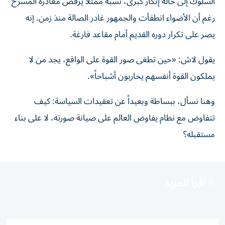
السلوك إلى حالة إنكار كبرى، تشبه ممثلاً يرفض مغادرة المسرح
رغم أن الأضواء انطفأت والجمهور غادر الصالة منذ زمن. إنه
يصر على تكرار دوره القديم أمام مقاعد فارغة.
يقول لاش: «حين تطغى صور القوة على الواقع، يجد من لا
يملكون القوة أنفسهم يحاربون أشباحاً».
وهنا نسأل، ببساطة وبعيداً عن تعقيدات السياسة: كيف
تتفاوض مع نظام يفاوض العالم على صيانة صورته، لا على بناء
مستقبله؟
اقرأ المزيد