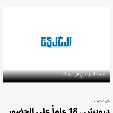
محمد المر عالٍ في معناه
رأي
/
رفيف
درويش.. 18 عاماً على الحضور