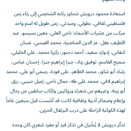
استعادة محمود درويش تتجاوز رثاءه الشخصي إلى رثاء زمن
فلسطيني ثقافي، بطولي، ومبدئي، زمن طويل له اسم واحد
مركب من عشرات الأسماء: ناجي العلي، معين بسيسو، عبد
اللطيف عقل، عز الدين المناصرة، محمد القيسي، غسان
كنفاني، إدوارد سعيد، أحمد دحبور، زكريا محمد، علي الخليلي،
سميح القاسم، توفيق زياد، جبرا إبراهيم جبرا، إحسان عباس،
رشاد أبو شاور، محمد الظاهر، علي فودة، رسمي أبو علي، محمد
إبراهيم لافي، محمد علي طه، جمال ناجي، إميل حبيبي، رزق
أبو زينة، وغيرهم من شعراء وروائيين وكتّاب سابقين من رجال
وإعلام وضمائر أدبية وثقافية كانت قد أسّست قبل سبعين عاماً
لهذه الكوكبة الراحلة على درب البرتقال الحزين.
تذكّر درويش لا يُخْتزل في تذكر فرد أو مفرد شعري كان وحده