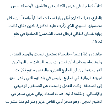
كتاباً، كما جاء في عرض الكتاب في «الشرق الأوسط» أمس.
بالطبع، يعرف القارئ أوّل رواية سجلت انتشاراً واسعاً من خلال
مضمونها السردي الذي ركّزت عليه الدكتورة نادين دقاق كانت
رواية غسان كنفاني (رجال تحت الشمس) الصادرة في عام
1962.
ظاهرة روائية (عربية -خليجية) تستحق البحث والرصد النقدي
والمتابعة، وبخاصة أن العشرات وربما المئات من الروائيين
العرب يعيشون في الخليج العربي، والبعض منهم تكوّنت
تجربته الروائية في الخليج، وليس في بلدانهم التي وفدوا منها
إلى المنطقة، وذلك للعمل والبحث عن الاستقرار الوظيفي
والإنساني، وبكلمة ثانية، هناك امتداد روائي عربي منجز في
الخليج العربي، وهو منجز أدبي ثقافي غزير ومتراكم منذ عشرات
السنوات، منذ السبعينات والثمانينات، وإلى اليوم حيث أصبح