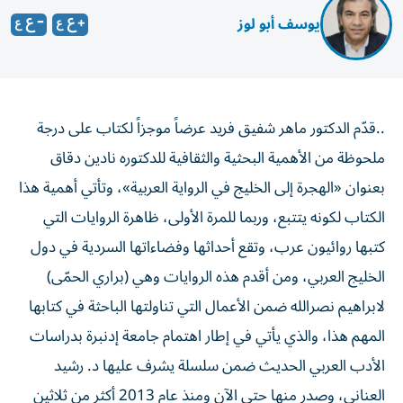
يوسف أبو لوز
..قدّم الدكتور ماهر شفيق فريد عرضاً موجزاً لكتاب على درجة
ملحوظة من الأهمية البحثية والثقافية للدكتوره نادين دقاق
بعنوان «الهجرة إلى الخليج في الرواية العربية»، وتأتي أهمية هذا
الكتاب لكونه يتتبع، وربما للمرة الأولى، ظاهرة الروايات التي
كتبها روائيون عرب، وتقع أحداثها وفضاءاتها السردية في دول
الخليج العربي، ومن أقدم هذه الروايات وهي (براري الحمّى)
لابراهيم نصرالله ضمن الأعمال التي تناولتها الباحثة في كتابها
المهم هذا، والذي يأتي في إطار اهتمام جامعة إدنبرة بدراسات
الأدب العربي الحديث ضمن سلسلة يشرف عليها د. رشيد
العناني، وصدر منها حتى الآن ومنذ عام 2013 أكثر من ثلاثين