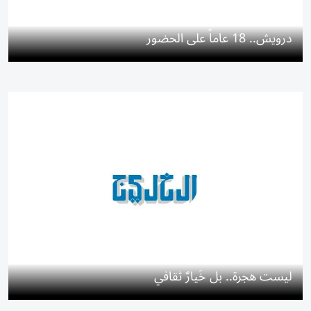
درويش.. 18 عاماً على الحضور
ليست هجرة.. بل خَيارٌ ثقافي