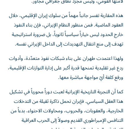
لأمنها القومي، وليس مجرّد نطاق جغرافي مجاور.
هذه المقاربة تفسر جانباً مهماً من سلوك إيران الإقليمي، خلال
العقود الماضية. فمن منظور النظام الإيراني، فإن بناء النفوذ
خارج الحدود ليس خياراً سياسياً ثانوياً، بل ضرورة استراتيجية
تهدف إلى منع انتقال التهديدات إلى الداخل الإيراني نفسه.
ولهذا اعتمدت طهران على بناء شبكات نفوذ متعدّدة، وأدوات
ردع غير تقليدية تمنحها قدرة أكبر على إدارة التوازنات الإقليمية،
ورفع كلفة أيّ مواجهة مباشرة معها.
كما أن التجربة التاريخية الإيرانية لعبت دوراً محورياً في تشكيل
هذا العقل السياسي. فإيران تحمل ذاكرة ثقيلة من التدخلات
الخارجية، والعقوبات، والحروب، ومحاولات الاحتواء، بدءاً من
التنافس الإمبراطوري القديم وصولاً إلى الحرب العراقية