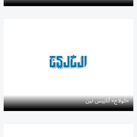
«كولاج» أناييس نين