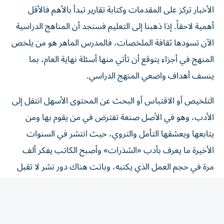
أهمية لاحقاً. إذا ذهبنا إلى التعليم فسنجد أن المناهج الدراسية
الآن تسودها ثقافة الملخصات، فالمدرس الماهر هو من يلخص
المنهج في أجزاء يتوقع أن تأتي منها أسئلة نهاية العام، بما
ينسف أهداف واضعي المنهج الدراسي.
التلخيص أو الاقتباس أو البحث عن المحتوى الأسهل انتقل إلى
الأدب، وهو في الأصل صنعة تفترض في من يقوم بها ومن
يتابعها ويعشقها التأمل والتروي، حيث انتشر في السنوات
الأخيرة ما يعرف بأدب «الشذرات» وأصبح الكاتب يفكر ألف
مرة في حجم العمل الذي يكتبه، وباتت هناك دور نشر لا تقبل
الكتب كبيرة الحجم.
وهنا لنا أن نسأل: هل انتشار هذه الظاهرة لأننا لم نعد نمتلك
الوقت الكافي لمتابعة وقراءة الأصول؟. الظاهر أن الوقت كما