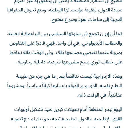
الخليج أن استقرار المنطقة لا يمكن أن يتحقق إلا عبر احترام
سيادة الدول، وتقوية مؤسساتها الوطنية، ومنع تحويل الجغرافيا
العربية إلى ساحات نفوذ وصراع مفتوح.
كما أن إيران تجمع في سلوكها السياسي بين البراغماتية العالية،
والخطاب الأيديولوجي، في آن واحد. فهي قادرة على التفاوض
بمرونة عندما تقتضي مصالحها ذلك، وفي الوقت ذاته تحافظ
على خطاب ثوري يمنح مشروعها شرعية، داخلية وخارجية.
وهذه الازدواجية ليست تناقضاً بقدر ما هي جزء من طبيعة
النظام نفسه، الذي يدير الدولة باعتبارها كياناً سياسياً، ومشروعاً
عقائدياً، في الوقت ذاته.
اليوم تبدو المنطقة أمام تحولات كبرى تعيد تشكيل أولويات
القوى الإقليمية. فالدول الخليجية تتجه نحو بناء نماذج تنموية