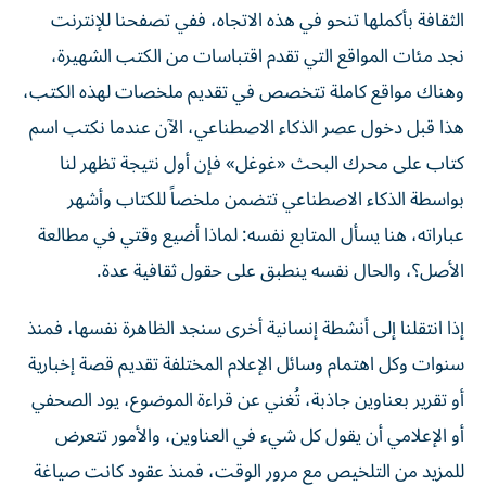
نجد مئات المواقع التي تقدم اقتباسات من الكتب الشهيرة،
وهناك مواقع كاملة تتخصص في تقديم ملخصات لهذه الكتب،
هذا قبل دخول عصر الذكاء الاصطناعي، الآن عندما نكتب اسم
كتاب على محرك البحث «غوغل» فإن أول نتيجة تظهر لنا
بواسطة الذكاء الاصطناعي تتضمن ملخصاً للكتاب وأشهر
عباراته، هنا يسأل المتابع نفسه: لماذا أضيع وقتي في مطالعة
الأصل؟، والحال نفسه ينطبق على حقول ثقافية عدة.
إذا انتقلنا إلى أنشطة إنسانية أخرى سنجد الظاهرة نفسها، فمنذ
سنوات وكل اهتمام وسائل الإعلام المختلفة تقديم قصة إخبارية
أو تقرير بعناوين جاذبة، تُغني عن قراءة الموضوع، يود الصحفي
أو الإعلامي أن يقول كل شيء في العناوين، والأمور تتعرض
للمزيد من التلخيص مع مرور الوقت، فمنذ عقود كانت صياغة
الأخبار تركز على المقدمات وكتابة تقارير تبدأ بالأهم فالأقل