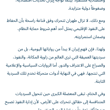
واقتصادية مستقرة، بينما تواجه إيران تحديات اقتصادية،
وضغوطاً دولية متزايدة.
ومع ذلك، لا تزال طهران تتحرك وفق قناعة راسخة بأن الحفاظ
على النفوذ الإقليمي يمثل أحد أهم شروط حماية النظام،
وضمان استمراريته.
ولهذا، فإن فهم إيران لا يبدأ من رواياتها اليومية، بل من
سرديتها العميقة التي ترى العالم من زاوية المكانة، والنفوذ،
والصراع على الاعتراف والدور. أما الروايات السياسية والإعلامية
التي تنتجها، فهي في النهاية أدوات متحركة تخدم تلك السردية
الثابتة.
وفي الختام، تبقى المعضلة الكبرى حين تتحول السرديات
المتنافسة إلى حقائق تتحرك على الأرض، لأن إدارة النفوذ تصبح