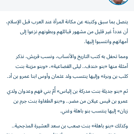
يتصل بما سبق وكتبته عن مكانة المرأة عند العرب قبل الإسلام،
أن عدداً غير قليل من مشهور قبائلهم وبطونهم نزعوا إلى
أمهاتهم وانتسبوا إليها.
ومما تحفل به كتب التاريخ والأنساب، ونسب قريش، نذكر
أمثلة منها «بنو خندف.. ليلى القضاعية»، «وبنو مزينة بنت
كلب بن وبرة» وإليها ينتسب ولد عثمان وأوس ابنا عمرو بن أد.
ثم «بنو جديلة بنت مدركة بن إلياس» أُمّ بني فهم وعدوان ولدي
عمرو بن قيس عيلان من مضر.. و«بنو الطغاوة بنت جرم بن
زيان» إليها ينتسب بنو باهلة وغني.
وكذلك «بنو باهلة» بنت صعب بن سعد العشيرة المذجحية..