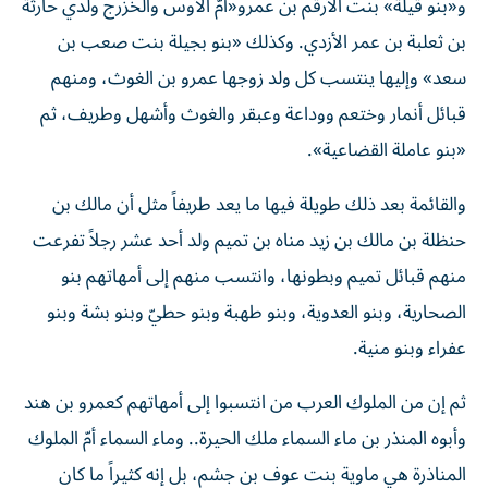
و«بنو قيلة» بنت الأرقم بن عمرو«أمّ الأوس والخزرج ولدي حارثة
بن ثعلبة بن عمر الأزدي. وكذلك «بنو بجيلة بنت صعب بن
سعد» وإليها ينتسب كل ولد زوجها عمرو بن الغوث، ومنهم
قبائل أنمار وختعم ووداعة وعبقر والغوث وأشهل وطريف، ثم
«بنو عاملة القضاعية».
والقائمة بعد ذلك طويلة فيها ما يعد طريفاً مثل أن مالك بن
حنظلة بن مالك بن زيد مناه بن تميم ولد أحد عشر رجلاً تفرعت
منهم قبائل تميم وبطونها، وانتسب منهم إلى أمهاتهم بنو
الصحارية، وبنو العدوية، وبنو طهبة وبنو حطيّ وبنو بشة وبنو
عفراء وبنو منية.
ثم إن من الملوك العرب من انتسبوا إلى أمهاتهم كعمرو بن هند
وأبوه المنذر بن ماء السماء ملك الحيرة.. وماء السماء أمّ الملوك
المناذرة هي ماوية بنت عوف بن جشم، بل إنه كثيراً ما كان