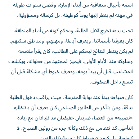
اسمه بأجيال متعاقبة من أبناء الإمارة، وقضى سنوات طويلة
في مهنة لم ينظر إليها يوماً كوظيفة، بل كرسالة ومسؤولية.
تحت يديه تخرج آلاف الطلبة، وبحكم كونه من أبناء المنطقة،
كان يعرفنا بأسمائنا، ويعرف آباءنا، ومهنهم، ومناطق سكنهم.
لم يكن ينتظر النتائج ليحكم على الطالب، كان يقرأ ملامحه
وسلوكه منذ الأيام الأولى، فيميز المجتهد من خطواته، ويكشف
المشاغب قبل أن يبدأ يومه، ويعرف خيوط أي مشكلة قبل أن
تتسع داخل الصفوف.
كان صباحه يبدأ عند بوابة المدرسة، حيث يراقب دخول الطلبة
بدقة. ومن يتأخر عن الطابور الصباحي كان يعرف أن بانتظاره
«نصيبه» من العصا، ضربتان خفيفتان قد تزدادان مع زيادة
التأخير. كنا نتعامل مع ذلك وكأنه جزء من روتين الصباح، لا
كعقوبة، بل كرمز لانضباط كان سمة ذلك الزمن.