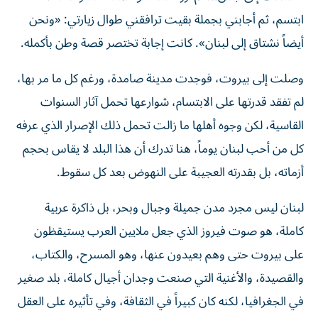
ابتسم، ثم أجابني بجملة بقيت ترافقني طوال زيارتي: «ونحن
أيضاً نشتاق إلى لبنان». كانت إجابة تختصر قصة وطن بأكمله.
وصلت إلى بيروت، فوجدت مدينة صامدة، ورغم كل ما مر بها،
لم تفقد قدرتها على الابتسام، شوارعها تحمل آثار السنوات
القاسية، لكن وجوه أهلها ما زالت تحمل ذلك الإصرار الذي عرفه
كل من أحب لبنان يوماً، هنا تدرك أن هذا البلد لا يقاس بحجم
أزماته، بل بقدرته العجيبة على النهوض بعد كل سقوط.
لبنان ليس مجرد مدن جميلة وجبال وبحر، بل ذاكرة عربية
كاملة، هو صوت فيروز الذي جعل ملايين العرب يستيقظون
على بيروت حتى وهم بعيدون عنها، وهو المسرح، والكتاب،
والقصيدة، والأغنية التي صنعت وجدان أجيال كاملة، بلد صغير
في الجغرافيا، لكنه كان كبيراً في الثقافة، وفي تأثيره على العقل
العربي.