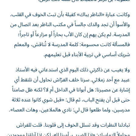
وكانت عبارة «الناظر يباك» كفيلة بأن تبث الخوف في القلب.
والأسوأ أن تجد والدك جالساً في مكتب الناظر بعد اتصال من
المدرسة. لم يكن يهم إن كان الأب بحاراً أو مزارعاً أو تاجراً؛
فالمسألة كانت محسومة: كلمة المدرسة لا تُناقش، والمعلم
شريك أساسي في تربية الأبناء قبل تعليمهم.
ولا يغيب عن ذاكرتي ذلك اليوم الذي استدعاني فيه الأستاذ
عبيد مع أحد زملائي. سرنا خلف الفرّاش نحاول أن نلتقط أي
إشارة عن مصيرنا: هل أبوانا في الداخل أم لا؟ لكنه ظل صامتاً
حتى قبل أن يفتح الباب، ثم قال: «قبل شوي كانوا عنده ثلاثة
مدرسين، ولما طلعوا قال لي: نادي هالملاعين، وهات العصا».
تبادلنا النظرات وقد تسلل الخوف إلى قلوبنا. قلت للفراش
محاولاً التماسك: «إذا الضرب، أمرنا لله، لكن إذا آباؤنا موجودين