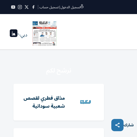
تسجيل الدخول
|
تسجيل حساب
دبي
--°
نرشح لكم
مذاق فطري لقصص
شعبية سودانية
شارك