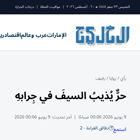
الخميس ٢٣ صفر ١٤٤٨ ه - ٠٦ أغسطس ٢٠٢٦
|
مواقيت الصلاة
|
درجات الحرارة
الإمارات
عرب وعالم
اقتصاد
ري
رأي
/
زوايا
/
رفيف
حرٌّ يُذيبُ السيفَ في جِرابهِ
9 يونيو 2026 00:06 صباحًا
|
آخر تحديث:
9 يونيو 00:06 2026
دقائق القراءة - 2
استمع