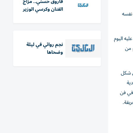
فاروق حسني.. مزاج
الفنان وكرسي الوزير
 نفسه
يه اليوم
نجم روائي في ليلة
 من
وضحاها
ي شكل
دية
 في فن
ريقة.