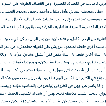
عربي الحديث في القصائد القصيرة، وفي القصائد الطويلة على السواء،
طر، ويوسف الصايغ، وأمل دنقل، وأحمد دحبور، ومحمد القيسي، 
ر، ويوسف عبدالعزيز، إلى جانب عشرات شعراء تلك الأجيال المتقارب
تفعيلة القصيرة السريعة «فاعلن» ظاهرة عروضية وزنية في العقود الم
علن» من البحر الكامل، و«فاعلاتن» من بحر الرمل، ولكن في حدود شع
 «سنة أخرى فقط» لمحمود درويش على تفعيلة «فاعلاتن» من بحر الر
//.. سنة أخرى فقط..//.. سنةً تكفي لكي أعشقَ عشرين امرأة..//.. وثلاث
سنة».. بالطبع، يستخدم درويش هنا «فاعلاتن» وصورتها «فَعِلاتن» من بح
 أمل دنقل في قصيدته التي يقول في مطلعها: (استريحي..//.. ليس للد
اء يقع في الكثير من الكسور الوزنية العروضية حين يستخدمون هذه الت
 وإمّا يكسر عن جهل في العَروض (والعَروض بالمناسبة مؤنثة وليست 
ان العرب. بقيت ملاحظة ثانية، وهي أن شعراء القصيدة الحديثة (قص
ط (مستفعلن فاعلن، مستفعلن، فاعلن) أو بحر الخفيف: (فاعلاتن مستفع