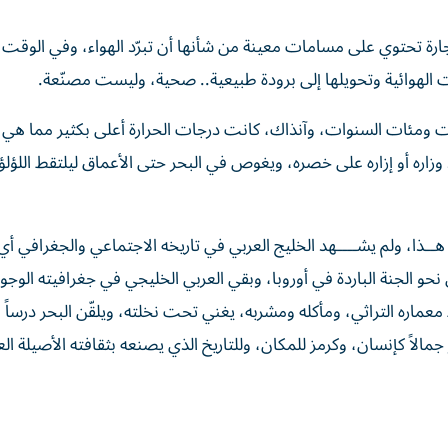
ة تحتوي على مسامات معينة من شأنها أن تبرّد الهواء، وفي الوقت
ت الهوائية وتحويلها إلى برودة طبيعية.. صحية، وليست مصنّعة.
 ومئات السنوات، وآنذاك، كانت درجات الحرارة أعلى بكثير مما هي عل
 وزاره أو إزاره على خصره، ويغوص في البحر حتى الأعماق ليلتقط اللؤلؤ
 هــذا، ولم يشــــهد الخليج العربي في تاريخه الاجتماعي والجغرافي أ
حو الجنة الباردة في أوروبا، وبقي العربي الخليجي في جغرافيته الوجو
 معماره التراثي، ومأكله ومشربه، يغني تحت نخلته، ويلقّن البحر درساً
لاً كإنسان، وكرمز للمكان، وللتاريخ الذي يصنعه بثقافته الأصيلة الع