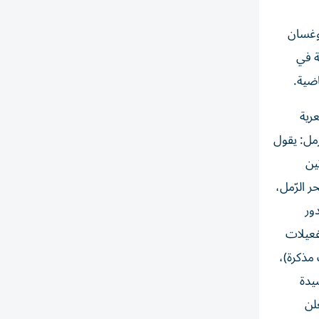
وغسان
ة في
اضية.
رية
مل: يقول
ين
ر الرّمل،
ور
فعيلات
مذكرة)،
يدة
لن