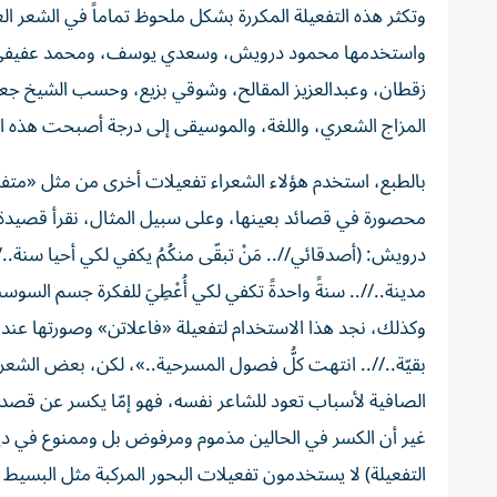
وتكثر هذه التفعيلة المكررة بشكل ملحوظ تماماً في الشعر ال
واستخدمها محمود درويش، وسعدي يوسف، ومحمد عفيفي م
زقطان، وعبدالعزيز المقالح، وشوقي بزيع، وحسب الشيخ جعف
المزاج الشعري، واللغة، والموسيقى إلى درجة أصبحت هذه ال
بالطبع، استخدم هؤلاء الشعراء تفعيلات أخرى من مثل «متفا
محصورة في قصائد بعينها، وعلى سبيل المثال، نقرأ قصيدة
درويش: (أصدقائي//.. مَنْ تبقّى منكُمُ يكفي لكي أحيا سنة..
مدينة..//.. سنةً واحدةً تكفي لكي أُعْطِيَ للفكرة جسم السو
وكذلك، نجد هذا الاستخدام لتفعيلة «فاعلاتن» وصورتها عند
بقيّة..//.. انتهت كلُّ فصول المسرحية..»، لكن، بعض الشعر
الصافية لأسباب تعود للشاعر نفسه، فهو إمّا يكسر عن قصد،
غير أن الكسر في الحالين مذموم ومرفوض بل وممنوع في ديو
التفعيلة) لا يستخدمون تفعيلات البحور المركبة مثل البسي