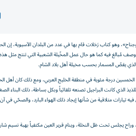
ناح»، وهو كتاب رَحَلات قام بها في عدد من البلدان الآسيوية، إن الحر
صف مُبالغ فيه كما هو حال عمل المخّيلة الشعبية التي تنتج مثل هذه 
الذي يقصّ المسمار بحسب مخيلة أهل بلاد الشام.
لخمسين درجة مئوية في منطقة الخليج العربي، ومع ذلك كان أهل الخ
اللذيذ الذي كانت البراجيل تصنعه تلقائياً وبكل بساطة، ذلك البناء الصغ
فيه تيارات متلاقية من شأنها إيجاد ذلك الهواء البارد، والصحّي في آن
 وراح يجلس تحت ظل النخلة، وينام قرير العين مكتفياً بهبة نسيم شار