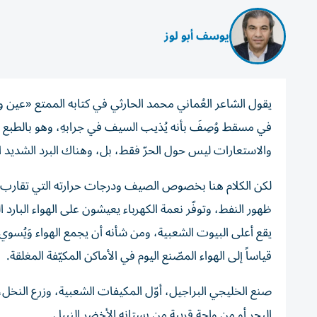
يوسف أبو لوز
يقول الشاعر العُماني محمد الحارثي في كتابه الممتع «عين وج
في مسقط وُصِفَ بأنه يُذيب السيف في جرابهِ، وهو بالطبع و
والاستعارات ليس حول الحرّ فقط، بل، وهناك البرد الشديد 
لكن الكلام هنا بخصوص الصيف ودرجات حرارته التي تقارب ا
ظهور النفط، وتوفّر نعمة الكهرباء يعيشون على الهواء البارد 
يقع أعلى البيوت الشعبية، ومن شأنه أن يجمع الهواء وَيُسوي 
قياساً إلى الهواء المصّنع اليوم في الأماكن المكيّفة المغلقة.
صنع الخليجي البراجيل، أوّل المكيفات الشعبية، وزرع النخل،
البحر أو من واحة قريبة من بستانه الأخضر النبيل.