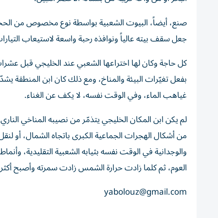
صنع، أيضاً، البيوت الشعبية بواسطة نوع مخصوص من الحجار
جعل سقف بيته عالياً ونوافذه رحبة واسعة لاستيعاب التيارا
كل حاجة وكان لها اختراعها الشعبي عند الخليجي قبل عشرات
بفعل تغيّرات البيئة والمناخ، ومع ذلك كان ابن المنطقة يشدّ
غياهب الماء، وفي الوقت نفسه، لا يكف عن الغناء.
لم يكن ابن المكان الخليجي يتذمّر من نصيبه المناخي الناري
من أشكال الهجرات الجماعية الكبرى باتجاه الشمال، أو لنقل ن
والوجدانية في الوقت نفسه بثيابه الشعبية التقليدية، وأنماط
العوم، ثم كلما زادت حرارة الشمس زادت سمرته وأصبح أكثر جما
yabolouz@gmail.com