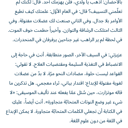
تعلّمني التسييف؟ قال: في العام الأوّل: علمتك كيف تطيع
الأوامر بلا جدال. وفي الثاني صنعت لك عضلات مفتولة. وفي
الثالث امتلكت الرشاقة والتوازن. وأخيراً حطمت خوف الموت.
في لحظة لم ير الراهب غير جناحين يرفرفان في المنحدرات.
عزيزتي: في السيف الآخر، الصور متطابقة. أنتِ في حاجة إلى
الانضباط في التغذية السليمة ومقتضيات العلاج. لا تقولي:
القواعد ليست حلوة، مضادات النحو مرّة. لا بدّ من عضلات
لغوية مفتولة للإبداع: اقتدار بياني، ثراء معجمي. هل تذكرين ما
قاله موتزارت، حين سُئل عمّا يفعله عند تأليف الموسيقى: «لا
شيء غير وضع النوتات المتحابّة متجاورة». أنتِ أيضاً، عليكِ
في الكتابة أن تجعلي الكلمات المتحابّة متجاورة. لا يمكن الإبداع
في اللغة من دون علوم اللغة.