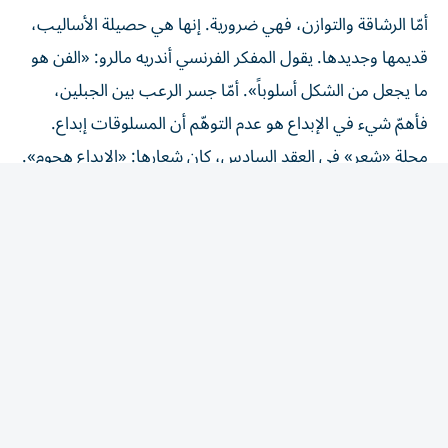
أمّا الرشاقة والتوازن، فهي ضرورية. إنها هي حصيلة الأساليب،
قديمها وجديدها. يقول المفكر الفرنسي أندريه مالرو: «الفن هو
ما يجعل من الشكل أسلوباً». أمّا جسر الرعب بين الجبلين،
فأهمّ شيء في الإبداع هو عدم التوهّم أن المسلوقات إبداع.
مجلة «شعر» في العقد السادس، كان شعارها: «الإبداع هجوم».
لزوم ما يلزم: النتيجة الاستباقية: كان الهدف الكتابة في التجربة
الذهنية في الكتابة الإبداعية، وإذ بالتجربة الذهنية تسبق كتابة
العمود. ملحوقة.
abuzzabaed@gmail.com
المقالة التالية