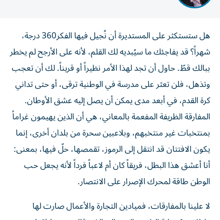
هل ستستكثر على المستديرة أن نُجيل فيها الفكر360 درجة،
شهراً؟ قد يفاجئك ما سيُبديه لك القلم، لأنه على الأرجح لم يخطر
ببالك قطّ. حاول أن تجد لهذا الأمر نظيراً أو قريناً. لك أن تعجب
وتذهل، فلن تعثر على مدرسة في الوطنية ترقى، أو حتى تداني
كرة القدم، في أبعد مدى يمكن أن يصل إليه عشق الأوطان.
المفارقة الظريفة المفعمة بالمعاني، هي أن الذين يهيمون غراماً
بمنتخبات غير منتخبهم، وبلاعبين سحرة من بلدان أخرى، إنما
يكون الافتتان قد انتقل إلى الرموز، تقمصها، حلّ فيها، بمعنى:
أنا أعشق هذا البطل، فريقاً كان أم لاعباً فرداً لأنه يجعل حب
الوطن طاقة لمحرك الإصرار على الانتصار.
لا علينا بالمفارقات، فميادين التجارة والأعمال صارت لها