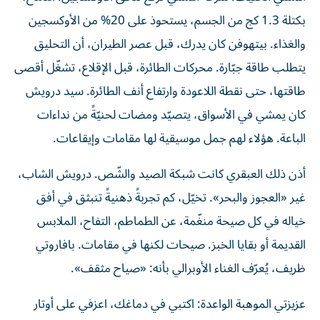
بكتلة 1.3 كج من الجسم، يستحوذ على 20% من الأوكسجين
والغذاء. بيتهوفن كان يدرك، قبل عصر الطيران، أن التحليق
يتطلب طاقة جبّارة. محركات الطائرة، قبل الإقلاع، تشغّل أقصى
طاقتها، حتى نقطة اللاعودة وارتفاع أنف الطائرة. سيد درويش
كان يمشي في الأسواق، يتصيّد ومضات لحنيّةً من نداءات
الباعة. هؤلاء لهم جمل موسيقية لها مقامات وإيقاعات.
أذن ذلك العبقري كانت شبكة الصيد والشّص. درويش الشاب،
غير «العجوز والبحر». تخيّل، كم تجربةً ذهنيةً تنبثق في أفق
خياله في كل صيحة منغّمة، عن الطماطم، التفاح، الملابس
القديمة أو بقايا الخبز. صيحات لكنها في مقامات. بافاروتي
ظريف، يُعرّف الغناء الأوبرالي بأنه: «صياح مثقف».
عزيزتي الموهبة الواعدة: اكتبي في دماغك، اعزفي على أوتار