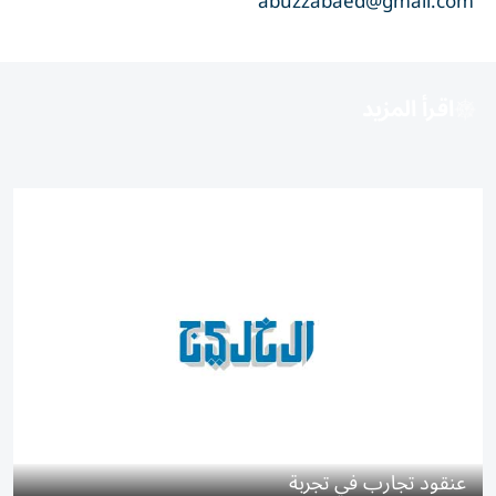
abuzzabaed@gmail.com
اقرأ المزيد
عنقود تجارب في تجربة