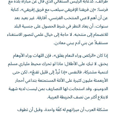
طرائف، كدعابة الرئيس السنغالي الذي قال عن مباراة بلده مع
فرنسا: «إن فريقنا الإفريقي سيلعب مع فريق إفريقي»، كناية
عن أن أهم لاعبي المنتخب الفرنسي، أفارقة. غير بعيد بعد
سنوات، أن يعاد النظر في شرط الحصول على جنسية البلد
للانضمام إلى منتخبه. لا حاجة إلى خيال علمي لتصور الاستغناء
مستقبلاً عن بني آدم ببني معادن.
إذا كان «الركض وراء النعام يفلق»، فإن اللهاث وراء الأوهام
يخنق. لا تبكِ على الأطلال: ماذا لو تحرك محيط ملياري مسلم
لتنمية مشتركة، فالنفس «إذا تُردُّ إلى قليل تقنعُ»، لكن حتى
الأربعمئة مليون كثيرة على الأمّة المستمتعة بتداعي أحجار
الدومينو، وقد استجابت لها التصاريف بمن ليست لديه شهية
لابتلاع أكثر من نصف الخريطة العربية.
مشكلة العرب أن ميزانهم له كفّة واحدة، وقبل أن تطوف