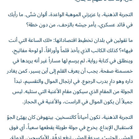
التجربة الذهنية، يا عزيزتي الموهبة الواعدة، ألوان شتّى. ما رأيك
في قائد عسكري، يأمر جيشه بالزحف، من دون خطة؟
ما تقولين في بلدان تخطيط اقتصاداتها: «لك الساعة التي أنت
فيها»؟ كذلك الكاتب الذي يأخذ قلماً وأوراقاً، أو لوحة مفاتيح،
وينطلق في كتابة رواية، لم يرسم لها مساراً غير أنه يريدها في
خمسمئة صفحة. يجب أن يعرف القلم إلى أين يسير، كمن يغادر
داره وهو دارٍ بدرب الرجوع. في ارتجال الموال والتقسيم، تبدأ
الجولة من المقام الذي سيكون مقام الأغنية التي ستليه. ليس
جميلاً أن يكون الموال في الراست، والأغنية في الحجاز.
التجربة الذهنية، تكون أحياناً كالتسخين. بيتهوفن كان يهيّئ الجوّ
لاستقبال الإبداع. يخرج في جولة طويلة يقطعها سعياً، أي فوق
المشي الحثيث. سرعة المشي ترفع تدفّق الأوكسجين. الدماغ،