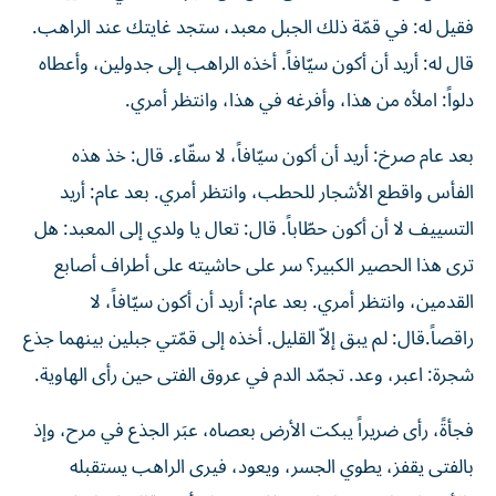
فقيل له: في قمّة ذلك الجبل معبد، ستجد غايتك عند الراهب.
قال له: أريد أن أكون سيّافاً. أخذه الراهب إلى جدولين، وأعطاه
دلواً: املأه من هذا، وأفرغه في هذا، وانتظر أمري.
بعد عام صرخ: أريد أن أكون سيّافاً، لا سقّاء. قال: خذ هذه
الفأس واقطع الأشجار للحطب، وانتظر أمري. بعد عام: أريد
التسييف لا أن أكون حطّاباً. قال: تعال يا ولدي إلى المعبد: هل
ترى هذا الحصير الكبير؟ سر على حاشيته على أطراف أصابع
القدمين، وانتظر أمري. بعد عام: أريد أن أكون سيّافاً، لا
راقصاً.قال: لم يبق إلاّ القليل. أخذه إلى قمّتي جبلين بينهما جذع
شجرة: اعبر، وعد. تجمّد الدم في عروق الفتى حين رأى الهاوية.
فجأةً، رأى ضريراً يبكت الأرض بعصاه، عبَر الجذع في مرح، وإذ
بالفتى يقفز، يطوي الجسر، ويعود، فيرى الراهب يستقبله
بالأحضان: اذهب يا ولدي، فلن يهزمك أحد. قال: لكنك لم