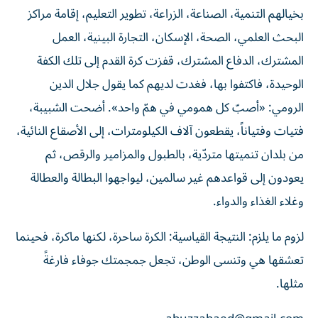
بخيالهم التنمية، الصناعة، الزراعة، تطوير التعليم، إقامة مراكز
البحث العلمي، الصحة، الإسكان، التجارة البينية، العمل
المشترك، الدفاع المشترك، قفزت كرة القدم إلى تلك الكفة
الوحيدة، فاكتفوا بها، فغدت لديهم كما يقول جلال الدين
الرومي: «أصبّ كل همومي في همّ واحد». أضحت الشبيبة،
فتيات وفتياناً، يقطعون آلاف الكيلومترات، إلى الأصقاع النائية،
من بلدان تنميتها متردّية، بالطبول والمزامير والرقص، ثم
يعودون إلى قواعدهم غير سالمين، ليواجهوا البطالة والعطالة
وغلاء الغذاء والدواء.
لزوم ما يلزم: النتيجة القياسية: الكرة ساحرة، لكنها ماكرة، فحينما
تعشقها هي وتنسى الوطن، تجعل جمجمتك جوفاء فارغةً
مثلها.