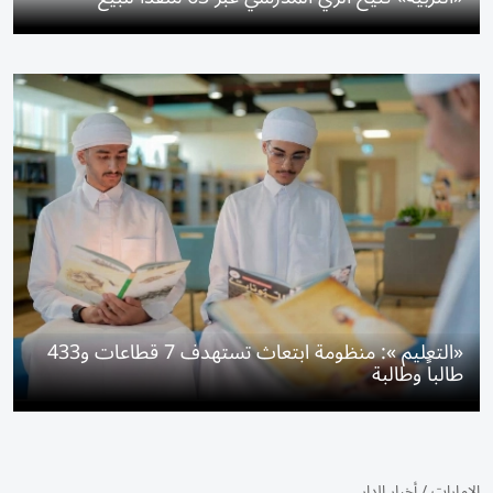
«التعليم »: منظومة ابتعاث تستهدف 7 قطاعات و433
طالباً وطالبة
الإمارات
/
أخبار الدار