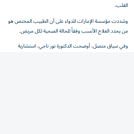
وشددت مؤسسة الإمارات للدواء على أن الطبيب المختص هو
من يحدد العلاج الأنسب وفقاً للحالة الصحية لكل مريض.
وفي سياق متصل، أوضحت الدكتورة نور ناجي، استشارية
الطب الباطني ورئيسة القسم في مدينة برجيل الطبية
ل«الخليج»، أن ارتفاع الكولسترول يُعرف ب«القاتل الصامت»،
لأن معظم المصابين لا يشعرون بأي أعراض لسنوات، بينما
تستمر الدهون بالتراكم داخل جدران الشرايين، ما يزيد احتمالية
الإصابة بتصلب الشرايين والجلطات القلبية والدماغية إذا لم يتم
اكتشاف الحالة وعلاجها مبكراً.
وأضافت أن إجراء فحص الدهون في الدم بشكل دوري يُعد
الوسيلة الأكثر فعالية للكشف المبكر، خاصة للأشخاص الذين
لديهم تاريخ عائلي للإصابة بأمراض القلب أو السكري أو ارتفاع