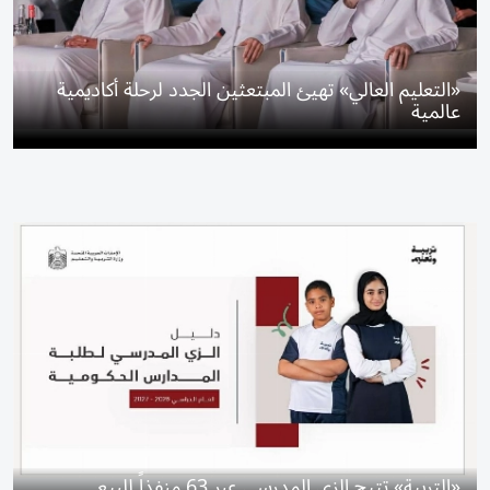
«التعليم العالي» تهيئ المبتعثين الجدد لرحلة أكاديمية
عالمية
«التربية» تتيح الزي المدرسي عبر 63 منفذاً للبيع