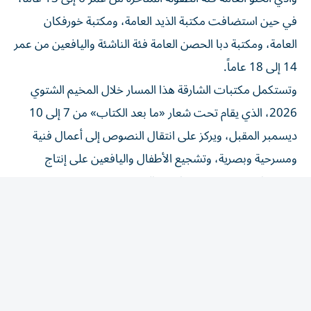
في حين استضافت مكتبة الذيد العامة، ومكتبة خورفكان
العامة، ومكتبة دبا الحصن العامة فئة الناشئة واليافعين من عمر
14 إلى 18 عاماً.
وتستكمل مكتبات الشارقة هذا المسار خلال المخيم الشتوي
2026، الذي يقام تحت شعار «ما بعد الكتاب» من 7 إلى 10
ديسمبر المقبل، ويركز على انتقال النصوص إلى أعمال فنية
ومسرحية وبصرية، وتشجيع الأطفال واليافعين على إنتاج
مشروعات جديدة مستوحاة من الكتب.
مساحة للاكتشاف
وقالت إيمان بوشليبي، مديرة إدارة المكتبات: «تعكس نتائج
المخيم قدرة المكتبة على اكتشاف اهتمامات الأطفال
واليافعين، ومنحهم الأدوات التي تساعدهم على التعبير عن
أنفسهم وتحويل أفكارهم إلى أعمال ملموسة. وتتيح لنا هذه