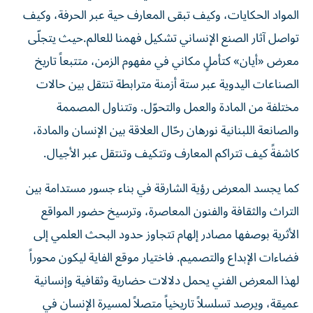
المواد الحكايات، وكيف تبقى المعارف حية عبر الحرفة، وكيف
تواصل آثار الصنع الإنساني تشكيل فهمنا للعالم.حيث يتجلّى
معرض «أيان» كتأملٍ مكاني في مفهوم الزمن، متتبعاً تاريخ
الصناعات اليدوية عبر ستة أزمنة مترابطة تنتقل بين حالات
مختلفة من المادة والعمل والتحوّل. وتتناول المصممة
والصانعة اللبنانية نورهان رحّال العلاقة بين الإنسان والمادة،
كاشفةً كيف تتراكم المعارف وتتكيف وتنتقل عبر الأجيال.
كما يجسد المعرض رؤية الشارقة في بناء جسور مستدامة بين
التراث والثقافة والفنون المعاصرة، وترسيخ حضور المواقع
الأثرية بوصفها مصادر إلهام تتجاوز حدود البحث العلمي إلى
فضاءات الإبداع والتصميم. فاختيار موقع الفاية ليكون محوراً
لهذا المعرض الفني يحمل دلالات حضارية وثقافية وإنسانية
عميقة، ويرصد تسلسلاً تاريخياً متصلاً لمسيرة الإنسان في