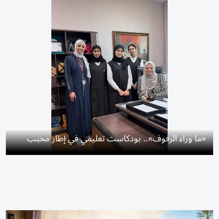
«ما وراء الرفوف».. بودكاست تعليمي في إطار محبب