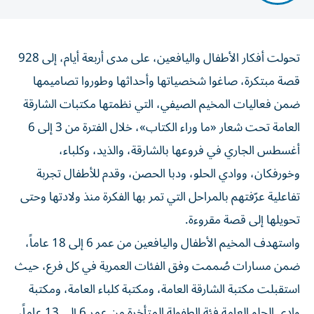
تحولت أفكار الأطفال واليافعين، على مدى أربعة أيام، إلى 928
قصة مبتكرة، صاغوا شخصياتها وأحداثها وطوروا تصاميمها
ضمن فعاليات المخيم الصيفي، التي نظمتها مكتبات الشارقة
العامة تحت شعار «ما وراء الكتاب»، خلال الفترة من 3 إلى 6
أغسطس الجاري في فروعها بالشارقة، والذيد، وكلباء،
وخورفكان، ووادي الحلو، ودبا الحصن، وقدم للأطفال تجربة
تفاعلية عرّفتهم بالمراحل التي تمر بها الفكرة منذ ولادتها وحتى
تحويلها إلى قصة مقروءة.
واستهدف المخيم الأطفال واليافعين من عمر 6 إلى 18 عاماً،
ضمن مسارات صُممت وفق الفئات العمرية في كل فرع، حيث
استقبلت مكتبة الشارقة العامة، ومكتبة كلباء العامة، ومكتبة
وادي الحلو العامة فئة الطفولة المتأخرة من عمر 6 إلى 13 عاماً،