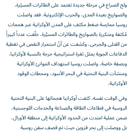
والصواريخ بعيدة المدى، والحرب الإلكترونية. فقد واصلت
روسيا ممارسة ضغط مكثف على المدن الأوكرانية عبر هجمات
مُكثفة ومتكررة بالصواريخ والطائرات المسيَّرة، خلّفت عدداً كبيراً
من القتلى والجرحى، وكشفت عن أنّ استمرار النقص في تغطية
الدفاعات الجوية يمثل ثغرة استراتيجية حرجة بالنسبة لأوكرانيا.
وبصفة خاصة، واصلت روسيا استهداف الموانئ الأوكرانية
ومنشآت البنية التحتية في البحر الأسود، ومحطات الوقود
الأوكرانية.
وفي الوقت نفسه، كثفت أوكرانيا هجماتها على البنية التحتية
الروسية في قطاعات الطاقة والصناعة والخدمات اللوجستية،
ضمن عملية امتدت من الحدود الأوكرانية إلى منطقة الأورال،
بل ووصلت إلى بحر قزوين حيث تم قصف سفن روسية
و(إيرانية) تحمل إمدادات عسكرية من روسيا إلى إيران أو