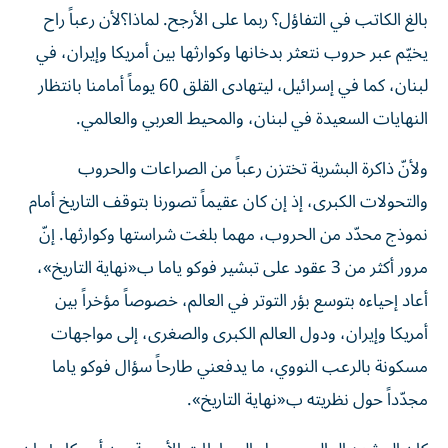
بالغ الكاتب في التفاؤل؟ ربما على الأرجح. لماذا؟لأن رعباً راح
يخيّم عبر حروب نتعثر بدخانها وكوارثها بين أمريكا وإيران، في
لبنان، كما في إسرائيل، ليتهادى القلق 60 يوماً أمامنا بانتظار
النهايات السعيدة في لبنان، والمحيط العربي والعالمي.
ولأنّ ذاكرة البشرية تختزن رعباً من الصراعات والحروب
والتحولات الكبرى، إذ إن كان عقيماً تصورنا بتوقف التاريخ أمام
نموذج محدّد من الحروب، مهما بلغت شراستها وكوارثها. إنّ
مرور أكثر من 3 عقود على تبشير فوكو ياما ب«نهاية التاريخ»،
أعاد إحياءه بتوسع بؤر التوتر في العالم، خصوصاً مؤخراً بين
أمريكا وإيران، ودول العالم الكبرى والصغرى، إلى مواجهات
مسكونة بالرعب النووي، ما يدفعني طارحاً سؤال فوكو ياما
مجدّداً حول نظريته ب«نهاية التاريخ».