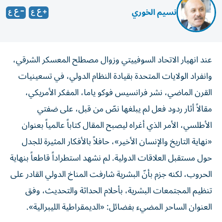
نسيم الخوري
عند انهيار الاتحاد السوفييتي وزوال مصطلح المعسكر الشرقي،
وانفراد الولايات المتحدة بقيادة النظام الدولي، في تسعينيات
القرن الماضي، نشر فرانسيس فوكو ياما، المفكر الأمريكي،
مقالاً أثار ردود فعل لم يبلغها نصّ من قبل، على ضفتي
الأطلسي، الأمر الذي أغراه ليصبح المقال كتاباً عالمياً بعنوان
«نهاية التاريخ والإنسان الأخير»، حافلاً بالأفكار المثيرة للجدل
حول مستقبل العلاقات الدولية. لم نشهد استطراداً قاطعاً بنهاية
الحروب، لكنه جزم بأنّ البشرية شارفت المناخ الدولي القادر على
تنظيم المجتمعات البشرية، بأحلام الحداثة والتحديث، وفق
العنوان الساحر المضيء بفضائل: «الديمقراطية الليبرالية».