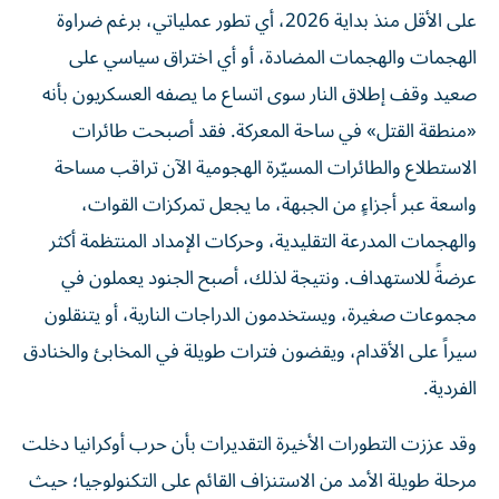
الهجمات والهجمات المضادة، أو أي اختراق سياسي على
صعيد وقف إطلاق النار سوى اتساع ما يصفه العسكريون بأنه
«منطقة القتل» في ساحة المعركة. فقد أصبحت طائرات
الاستطلاع والطائرات المسيّرة الهجومية الآن تراقب مساحة
واسعة عبر أجزاءٍ من الجبهة، ما يجعل تمركزات القوات،
والهجمات المدرعة التقليدية، وحركات الإمداد المنتظمة أكثر
عرضةً للاستهداف. ونتيجة لذلك، أصبح الجنود يعملون في
مجموعات صغيرة، ويستخدمون الدراجات النارية، أو يتنقلون
سيراً على الأقدام، ويقضون فترات طويلة في المخابئ والخنادق
الفردية.
وقد عززت التطورات الأخيرة التقديرات بأن حرب أوكرانيا دخلت
مرحلة طويلة الأمد من الاستنزاف القائم على التكنولوجيا؛ حيث
ولج الصراع في مرحلة جديدة تعتمد على الطائرات المسيّرة،