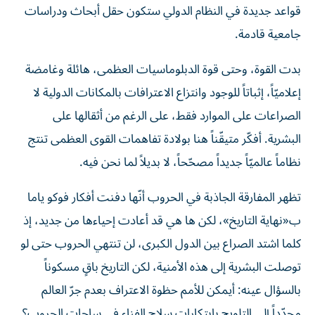
قواعد جديدة في النظام الدولي ستكون حقل أبحاث ودراسات
جامعية قادمة.
بدت القوة، وحتى قوة الدبلوماسيات العظمى، هائلة وغامضة
إعلاميّاً، إثباتاً للوجود وانتزاع الاعترافات بالمكانات الدولية لا
الصراعات على الموارد فقط، على الرغم من أثقالها على
البشرية. أفكّر متيقّناً هنا بولادة تفاهمات القوى العظمى تنتج
نظاماً عالميّاً جديداً مصحّحاً، لا بديلاً لما نحن فيه.
تظهر المفارقة الجاذبة في الحروب أنّها دفنت أفكار فوكو ياما
ب«نهاية التاريخ»، لكن ها هي قد أعادت إحياءها من جديد، إذ
كلما اشتد الصراع بين الدول الكبرى، لن تنتهي الحروب حتى لو
توصلت البشرية إلى هذه الأمنية، لكن التاريخ باقٍ مسكوناً
بالسؤال عينه: أيمكن للأمم حظوة الاعتراف بعدم جرّ العالم
مجدّداً إلى التلويح بابتكارات سلاح الفناء في ساحات الحروب؟