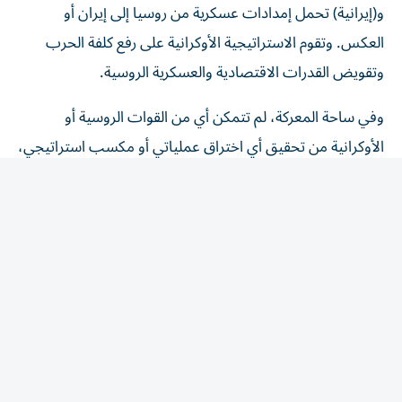
العكس. وتقوم الاستراتيجية الأوكرانية على رفع كلفة الحرب
وتقويض القدرات الاقتصادية والعسكرية الروسية.
وفي ساحة المعركة، لم تتمكن أي من القوات الروسية أو
الأوكرانية من تحقيق أي اختراق عملياتي أو مكسب استراتيجي،
ولم تشهد الجبهة، التي يبلغ طولها نحو 1200 كيلومتر، سوى
تقدم محدود، والتمترس خلف مواقع دفاعية متفرقة، إضافة إلى
الخسائر البشرية المرتفعة. وهكذا، تم تكريس حالة «الحرب
الموضعية Positional War» على جميع الجبهات.
وعلى الدعم الغربي للمجهود الحربي الأوكراني، وضعت قمة
حلف شمال الأطلنطي (الناتو)، في 7 و8 يوليو الفائت، في أنقرة
الدعم طويل الأمد لأوكرانيا في صميم الأجندة الاستراتيجية
للحلف؛ ما يصب في استمرار القتال، ومن ثم الاستنزاف