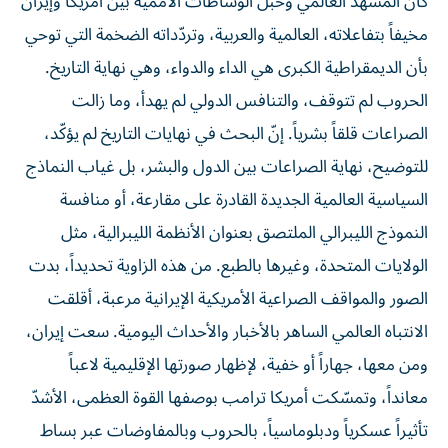
كان المشهد العالمي وحبل الوساطات الأممية بين أمريكا وإيران
مخيفاً بتفاعلاته، العالمية والعربية، وتردّداته الضخمة التي توحي
بأن الديمقراطية الكبرى هي الداء والدواء، وهي نهاية التاريخ.
الحروب لم تتوقف، والتنافس الدولي لم يهدأ، وما زالت
الصراعات قلقاً بشرياً. إنّ البحث في نهايات التاريخ لم يؤكّد،
للتوضيح، نهاية الصراعات بين الدول والبشر، بل غياب النماذج
السياسية العالمية الجديدة القادرة على مقارعة، أو منافسة
النموذج الليبرالي الملتصق بعنوان الأنظمة الليبرالية، مثل
الولايات المتحدة، وغيرها بالطبع. من هذه الزاوية تحديداً، بدت
الصور والمواقف الصراعية الأمريكية الإيرانية مرعبة، أقلقت
الانتباه العالمي الساهر بالأخبار والأحداث اليومية. سعت إيران،
ومن معها، جهاراً أو خفية، لإظهار صورتها الإقليمية لاعباً
معانداً، وتمسّكت أمريكا ترامب بوصفها القوة العظمى، الأشدّ
تأثيراً عسكرياً ودبلوماسياً، بالحروب وبالمفاوضات عبر بساط