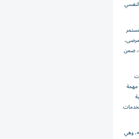
النفسي
مستمر
عابية للمرضى،
فسية، ضمن
ر تقنيات
 مهمة
ة
لخدمات
»، وهي