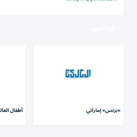
اقرأ المزيد
«بزنس» إماراتي
أطفال العال