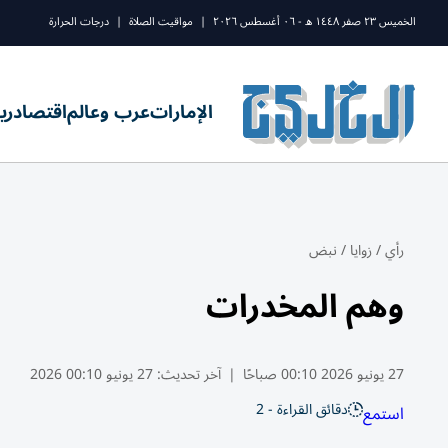
الخميس ٢٣ صفر ١٤٤٨ ه - ٠٦ أغسطس ٢٠٢٦
|
مواقيت الصلاة
|
درجات الحرارة
الإمارات
عرب وعالم
اقتصاد
ري
رأي
/
زوايا
/
نبض
وهم المخدرات
27 يونيو 2026 00:10 صباحًا
|
آخر تحديث:
27 يونيو 00:10 2026
دقائق القراءة - 2
استمع