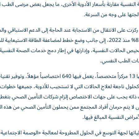
وية النفسية مقارنة بأسعار الأدوية الأخرى، ما يجعل بعض مرضى الطب 
لجتها على وجه من السرعة.
ت على الانتقال من الاستجابة عند الحاجة إلى الدعم الاستباقي وال
للأفراد، حيث ارتفع عدد الاختصاصيين في الصحة النفسية 81% منذ 2022، إلى جانب وضع خطط لمضاعفة الطاقة الاستي
دريب 1930 طبيب أسرة على تشخيص الحالات النفسية، وإدارتها في إطار دمج خدمات الصحة الن
دمات الطب النفسي.
وجود 143 منشأة للصحة النفسية في إمارة أبوظبي، من بينها 13 مركزاً متخصصاً، يعمل فيها 640 اختصاصياً مؤهلاً، وتوفي
كحلول ناجعة لعلاج الحالات التي لا تستجيب للأدوية، جميعها خطوات
 ذاته يجب على جهات الاختصاص إلزام شركات التأمين الصحي بتغطي
 لا يتم حرمان أفراد المجتمع ممن يحملون التأمين الصحي من هذه ا
مراض النفسية المبالغ فيها.
تها لجهة التوسع في الحلول المطروحة لمعالجة «الوصمة الاجتماعية