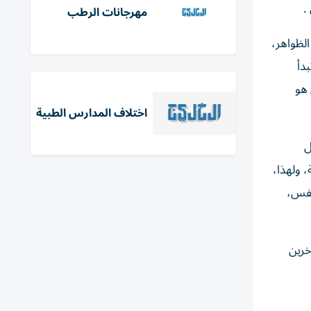
.
مهرجانات الرطب
لظواهر،
دأ
 هو
اختلاف المدارس الطبية
ل
 ولهذا،
لنفس،
خرين