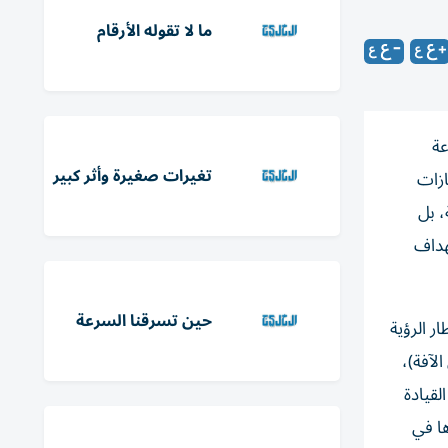
ما لا تقوله الأرقام
عة
تغيرات صغيرة وأثر كبير
ازات
، بل
هداف
حين تسرقنا السرعة
ت وفي إطار الرؤية
لآفة)،
لقيادة
ا في