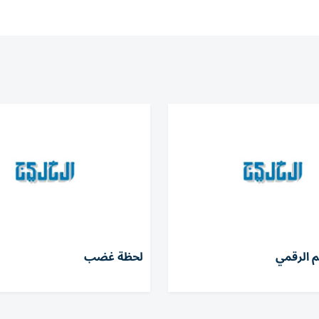
م الرقمي
لحظة غضب