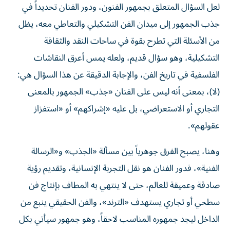
لعل السؤال المتعلق بجمهور الفنون، ودور الفنان تحديداً في
جذب الجمهور إلى ميدان الفن التشكيلي والتعاطي معه، يظل
من الأسئلة التي تطرح بقوة في ساحات النقد والثقافة
التشكيلية، وهو سؤال قديم، ولعله يمس أعرق النقاشات
الفلسفية في تاريخ الفن، والإجابة الدقيقة عن هذا السؤال هي:
(لا)، بمعنى أنه ليس على الفنان «جذب» الجمهور بالمعنى
التجاري أو الاستعراضي، بل عليه «إشراكهم» أو «استفزاز
عقولهم».
وهنا، يصبح الفرق جوهرياً بين مسألة «الجذب» و«الرسالة
الفنية»، فدور الفنان هو نقل التجربة الإنسانية، وتقديم رؤية
صادقة وعميقة للعالم، حتى لا ينتهي به المطاف بإنتاج فن
سطحي أو تجاري يستهدف «الترند»، والفن الحقيقي ينبع من
الداخل ليجد جمهوره المناسب لاحقاً، وهو جمهور سيأتي بكل