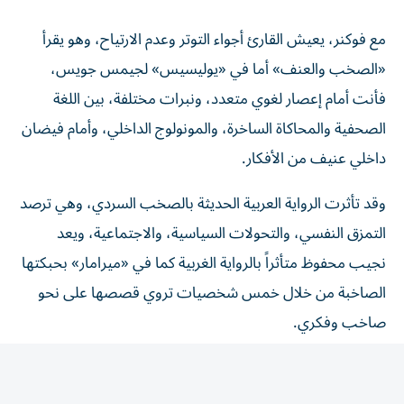
مع فوكنر، يعيش القارئ أجواء التوتر وعدم الارتياح، وهو يقرأ
«الصخب والعنف» أما في «يوليسيس» لجيمس جويس،
فأنت أمام إعصار لغوي متعدد، ونبرات مختلفة، بين اللغة
الصحفية والمحاكاة الساخرة، والمونولوج الداخلي، وأمام فيضان
داخلي عنيف من الأفكار.
وقد تأثرت الرواية العربية الحديثة بالصخب السردي، وهي ترصد
التمزق النفسي، والتحولات السياسية، والاجتماعية، ويعد
نجيب محفوظ متأثراً بالرواية الغربية كما في «ميرامار» بحبكتها
الصاخبة من خلال خمس شخصيات تروي قصصها على نحو
صاخب وفكري.
في «موسم الهجرة إلى الشمال» للطيب صالح أيضاً، تتداخل
الأزمنة، وتتصارع الهويات بين الشرق والغرب.