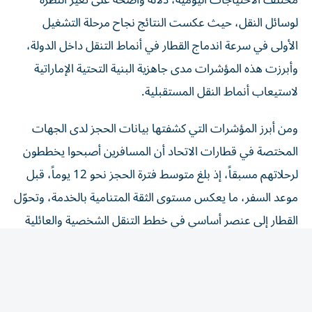
لوسائل النقل، حيث عكست النتائج نجاح مرحلة التشغيل
الأولى في سرعة اندماج القطار في أنماط التنقل داخل الدولة،
وأبرزت هذه المؤشرات مدى جاهزية البنية التحتية الإماراتية
لاستيعاب أنماط النقل المستقبلية.
ومن أبرز المؤشرات التي كشفتها بيانات الحجز لدى الجهات
المختصة في قطارات الاتحاد أن المسافرين أصبحوا يخططون
لرحلاتهم مسبقاً، إذ بلغ متوسط فترة الحجز نحو 12 يوماً، قبل
موعد السفر، ما يعكس مستوى الثقة المتنامية بالخدمة، وتحوّل
القطار إلى عنصر أساسي في خطط التنقل الشخصية والعائلية
والعملية.
مشروع قطارات الاتحاد يمثل أحد أكبر مشاريع البنية التحتية
التي نفذت في تاريخ الدولة، ويعد ركيزة رئيسية في بناء منظومة
نقل متكاملة، تربط مختلف إمارات الدولة بشبكة حديثة تعتمد